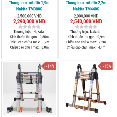
Thang Inox rút đôi 1,9m
Thang Inox rút đôi 2,2m
Nakita TM380S
Nakita TM440S
2,500,000 VNĐ
2,900,000 VNĐ
2,290,000 VNĐ
2,540,000 VNĐ
Thương hiệu:
Nakata
Thương hiệu:
Nakata
Kích thước thu gọn:
0,85m
Kích thước thu gọn:
0,9m
Chiều cao chữ A max:
1,9m
Chiều cao chữ A max:
2,2m
Chiều cao chữ I max:
3,8m
Chiều cao chữ I max:
4,4m
-14%
-15%