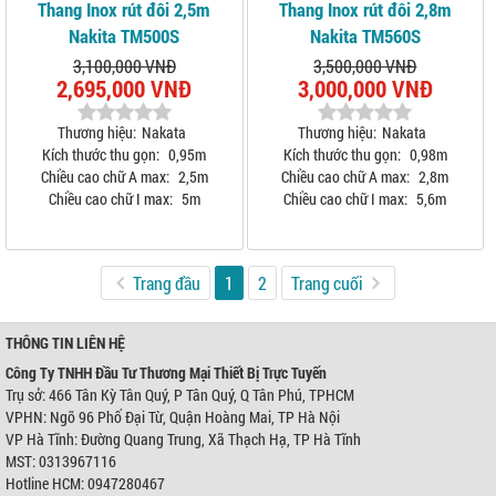
Thang Inox rút đôi 2,5m
Thang Inox rút đôi 2,8m
Nakita TM500S
Nakita TM560S
3,100,000 VNĐ
3,500,000 VNĐ
2,695,000 VNĐ
3,000,000 VNĐ
Thương hiệu:
Nakata
Thương hiệu:
Nakata
Kích thước thu gọn:
0,95m
Kích thước thu gọn:
0,98m
Chiều cao chữ A max:
2,5m
Chiều cao chữ A max:
2,8m
Chiều cao chữ I max:
5m
Chiều cao chữ I max:
5,6m
Trang đầu
1
2
Trang cuối
THÔNG TIN LIÊN HỆ
Công Ty TNHH Đầu Tư Thương Mại Thiết Bị Trực Tuyến
Trụ sở: 466 Tân Kỳ Tân Quý, P Tân Quý, Q Tân Phú, TPHCM
VPHN: Ngõ 96 Phố Đại Từ, Quận Hoàng Mai, TP Hà Nội
VP Hà Tĩnh: Đường Quang Trung, Xã Thạch Hạ, TP Hà Tĩnh
MST: 0313967116
Hotline HCM: 0947280467