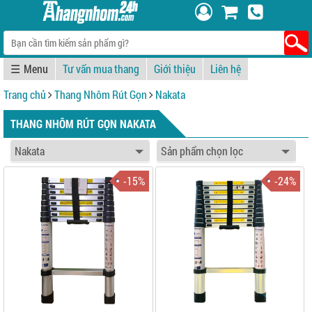
☰
Tư vấn mua thang
Giới thiệu
Liên hệ
Trang chủ
Thang Nhôm Rút Gọn
Nakata
THANG NHÔM RÚT GỌN NAKATA
-15%
-24%