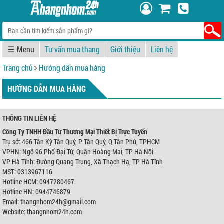
☰
Tư vấn mua thang
Giới thiệu
Liên hệ
Trang chủ
Hướng dẫn mua hàng
HƯỚNG DẪN MUA HÀNG
THÔNG TIN LIÊN HỆ
Công Ty TNHH Đầu Tư Thương Mại Thiết Bị Trực Tuyến
Trụ sở: 466 Tân Kỳ Tân Quý, P Tân Quý, Q Tân Phú, TPHCM
VPHN: Ngõ 96 Phố Đại Từ, Quận Hoàng Mai, TP Hà Nội
VP Hà Tĩnh: Đường Quang Trung, Xã Thạch Hạ, TP Hà Tĩnh
MST: 0313967116
Hotline HCM: 0947280467
Hotline HN: 0944746879
Email: thangnhom24h@gmail.com
Website: thangnhom24h.com