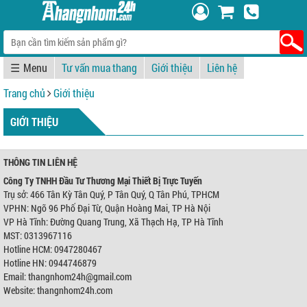
☰
Tư vấn mua thang
Giới thiệu
Liên hệ
Trang chủ
Giới thiệu
GIỚI THIỆU
THÔNG TIN LIÊN HỆ
Công Ty TNHH Đầu Tư Thương Mại Thiết Bị Trực Tuyến
Trụ sở: 466 Tân Kỳ Tân Quý, P Tân Quý, Q Tân Phú, TPHCM
VPHN: Ngõ 96 Phố Đại Từ, Quận Hoàng Mai, TP Hà Nội
VP Hà Tĩnh: Đường Quang Trung, Xã Thạch Hạ, TP Hà Tĩnh
MST: 0313967116
Hotline HCM: 0947280467
Hotline HN: 0944746879
Email: thangnhom24h@gmail.com
Website: thangnhom24h.com