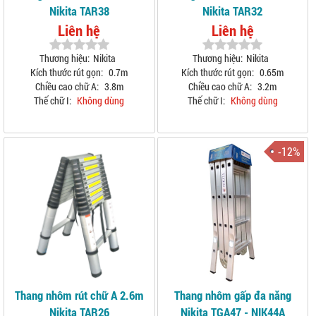
Nikita TAR38
Nikita TAR32
Liên hệ
Liên hệ
Thương hiệu:
Nikita
Thương hiệu:
Nikita
Kích thước rút gọn:
0.7m
Kích thước rút gọn:
0.65m
Chiều cao chữ A:
3.8m
Chiều cao chữ A:
3.2m
Thế chữ I:
Không dùng
Thế chữ I:
Không dùng
-12%
Thang nhôm rút chữ A 2.6m
Thang nhôm gấp đa năng
Nikita TAR26
Nikita TGA47 - NIK44A