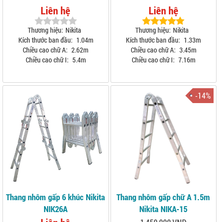
Liên hệ
Liên hệ
Thương hiệu:
Nikita
Thương hiệu:
Nikita
Kích thước ban đầu:
1.04m
Kích thước ban đầu:
1.33m
Chiều cao chữ A:
2.62m
Chiều cao chữ A:
3.45m
Chiều cao chữ I:
5.4m
Chiều cao chữ I:
7.16m
-14%
Thang nhôm gấp 6 khúc Nikita
Thang nhôm gấp chữ A 1.5m
NIK26A
Nikita NIKA-15