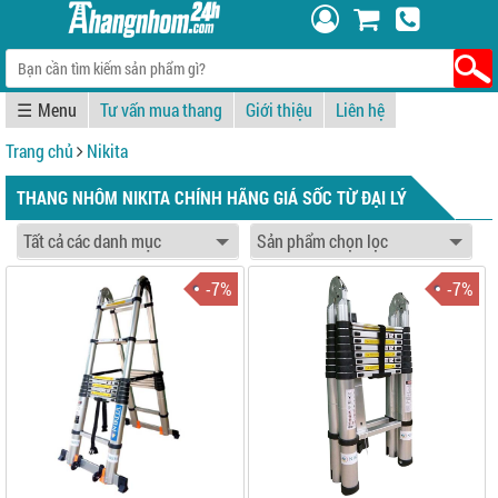
☰
Tư vấn mua thang
Giới thiệu
Liên hệ
Trang chủ
Nikita
THANG NHÔM NIKITA CHÍNH HÃNG GIÁ SỐC TỪ ĐẠI LÝ
-7%
-7%