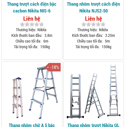
Thang trượt cách điện bậc
Thang nhôm trượt cách điện
cacbon Nikita NIS-6
Nikita NJS2-50
Liên hệ
Liên hệ
Thương hiệu:
Nikita
Thương hiệu:
Nikita
Kích thước ban đầu:
3.8m
Kích thước ban đầu:
3.25m
Chiều cao tối đa:
6m
Chiều cao tối đa:
5m
Tải trọng tối đa:
150kg
Tải trọng tối đa:
150kg
-18%
Thang nhôm chữ A 5 bậc
Thang nhôm trượt Nikita QL