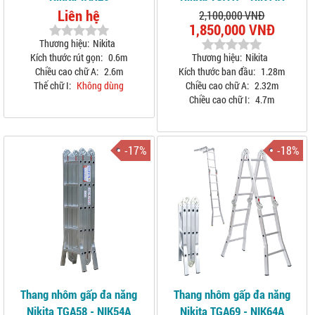
Liên hệ
2,100,000 VNĐ
1,850,000 VNĐ
Thương hiệu:
Nikita
Kích thước rút gọn:
0.6m
Thương hiệu:
Nikita
Chiều cao chữ A:
2.6m
Kích thước ban đầu:
1.28m
Thế chữ I:
Không dùng
Chiều cao chữ A:
2.32m
Chiều cao chữ I:
4.7m
-17%
-18%
Thang nhôm gấp đa năng
Thang nhôm gấp đa năng
Nikita TGA58 - NIK54A
Nikita TGA69 - NIK64A