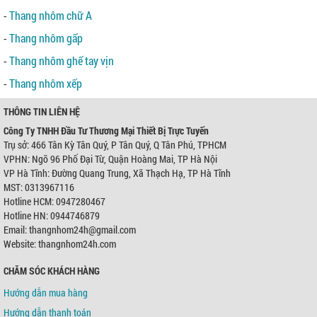
-
Thang nhôm chữ A
-
Thang nhôm gấp
-
Thang nhôm ghế tay vịn
-
Thang nhôm xếp
THÔNG TIN LIÊN HỆ
Công Ty TNHH Đầu Tư Thương Mại Thiết Bị Trực Tuyến
Trụ sở: 466 Tân Kỳ Tân Quý, P Tân Quý, Q Tân Phú, TPHCM
VPHN: Ngõ 96 Phố Đại Từ, Quận Hoàng Mai, TP Hà Nội
VP Hà Tĩnh: Đường Quang Trung, Xã Thạch Hạ, TP Hà Tĩnh
MST: 0313967116
Hotline HCM: 0947280467
Hotline HN: 0944746879
Email: thangnhom24h@gmail.com
Website: thangnhom24h.com
CHĂM SÓC KHÁCH HÀNG
Hướng dẫn mua hàng
Hướng dẫn thanh toán