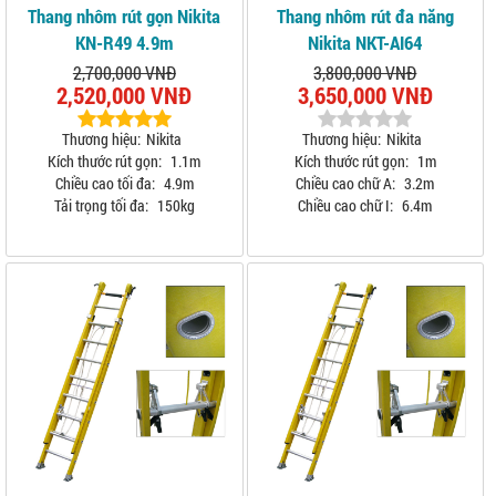
Thang nhôm rút gọn Nikita
Thang nhôm rút đa năng
KN-R49 4.9m
Nikita NKT-AI64
2,700,000 VNĐ
3,800,000 VNĐ
2,520,000 VNĐ
3,650,000 VNĐ
Thương hiệu:
Nikita
Thương hiệu:
Nikita
Kích thước rút gọn:
1.1m
Kích thước rút gọn:
1m
Chiều cao tối đa:
4.9m
Chiều cao chữ A:
3.2m
Tải trọng tối đa:
150kg
Chiều cao chữ I:
6.4m