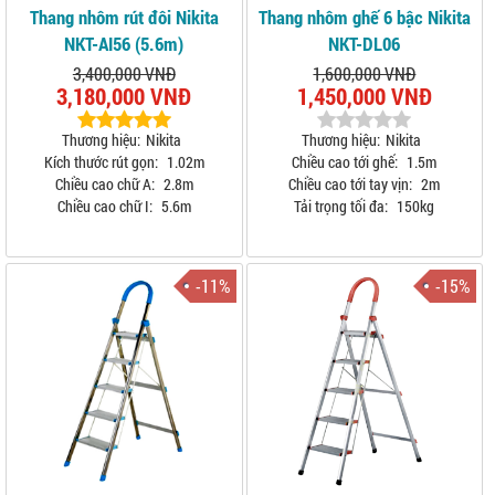
Thang nhôm rút đôi Nikita
Thang nhôm ghế 6 bậc Nikita
NKT-AI56 (5.6m)
NKT-DL06
3,400,000 VNĐ
1,600,000 VNĐ
3,180,000 VNĐ
1,450,000 VNĐ
Thương hiệu:
Nikita
Thương hiệu:
Nikita
Kích thước rút gọn:
1.02m
Chiều cao tới ghế:
1.5m
Chiều cao chữ A:
2.8m
Chiều cao tới tay vịn:
2m
Chiều cao chữ I:
5.6m
Tải trọng tối đa:
150kg
-11%
-15%