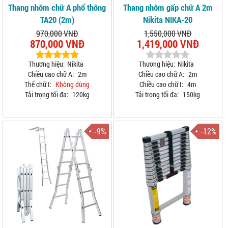
Thang nhôm chữ A phổ thông
Thang nhôm gấp chữ A 2m
TA20 (2m)
Nikita NIKA-20
970,000 VNĐ
1,550,000 VNĐ
870,000 VNĐ
1,419,000 VNĐ
Thương hiệu:
Nikita
Thương hiệu:
Nikita
Chiều cao chữ A:
2m
Chiều cao chữ A:
2m
Thế chữ I:
Không dùng
Chiều cao chữ I:
4m
Tải trọng tối đa:
120kg
Tải trọng tối đa:
150kg
-9%
-12%