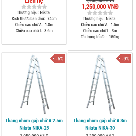
Liên hệ
1,450,000 VNĐ
1,250,000 VNĐ
Thương hiệu:
Nikita
Kích thước ban đầu:
74cm
Thương hiệu:
Nikita
Chiều cao chữ A:
1.8m
Chiều cao chữ A:
1.5m
Chiều cao chữ I:
3.6m
Chiều cao chữ I:
3m
Tải trọng tối đa:
150kg
-6%
-9%
Thang nhôm gấp chữ A 2.5m
Thang nhôm gấp chữ A 3m
Nikita NIKA-25
Nikita NIKA-30
1,950,000 VNĐ
2,300,000 VNĐ