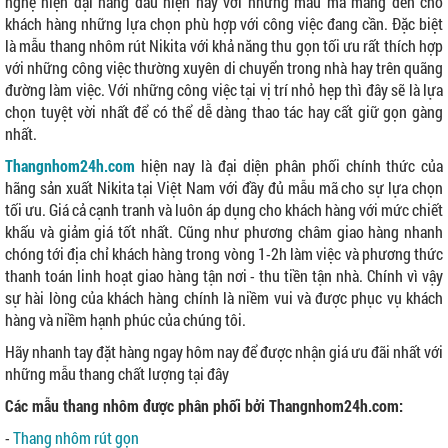
nghệ hiện đại hàng đầu hiện nay với những mẫu mã mang đến cho
khách hàng những lựa chọn phù hợp với công việc đang cần. Đặc biệt
là mẫu thang nhôm rút Nikita với khả năng thu gọn tối ưu rất thích hợp
với những công việc thường xuyên di chuyển trong nhà hay trên quãng
đường làm việc. Với những công việc tại vị trí nhỏ hẹp thì đây sẽ là lựa
chọn tuyệt vời nhất để có thể dễ dàng thao tác hay cất giữ gọn gàng
nhất.
Thangnhom24h.com
hiện nay là đại diện phân phối chính thức của
hãng sản xuất Nikita tại Việt Nam với đầy đủ mẫu mã cho sự lựa chọn
tối ưu. Giá cả cạnh tranh và luôn áp dụng cho khách hàng với mức chiết
khấu và giảm giá tốt nhất. Cũng như phương châm giao hàng nhanh
chóng tới địa chỉ khách hàng trong vòng 1-2h làm việc và phương thức
thanh toán linh hoạt giao hàng tận nơi - thu tiền tận nhà. Chính vì vậy
sự hài lòng của khách hàng chính là niềm vui và được phục vụ khách
hàng và niềm hạnh phúc của chúng tôi.
Hãy nhanh tay đặt hàng ngay hôm nay để được nhận giá ưu đãi nhất với
những mẫu thang chất lượng tại đây
Các mẫu thang nhôm được phân phối bởi Thangnhom24h.com:
-
Thang nhôm rút gọn