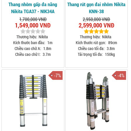
Thang nhôm gấp đa năng
Thang rút gọn đai nhôm Nikita
Nikita TGA37 - NIK34A
KNN-38
1,700,000 VNĐ
2,950,000 VNĐ
1,549,000 VNĐ
2,599,000 VNĐ
Thương hiệu:
Nikita
Thương hiệu:
Nikita
Kích thước ban đầu:
1m
Kích thước rút gọn:
89cm
Chiều cao chữ A:
1.8m
Chiều cao tối đa:
3.8m
Chiều cao chữ I:
3.7m
Tải trọng tối đa:
150kg
-7%
-4%