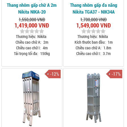
Thang nhôm gấp chữ A 2m
Thang nhôm gấp đa năng
Nikita NIKA-20
Nikita TGA37 - NIK34A
1,550,000 VNĐ
1,700,000 VNĐ
1,419,000 VNĐ
1,549,000 VNĐ
Thương hiệu:
Nikita
Thương hiệu:
Nikita
Chiều cao chữ A:
2m
Kích thước ban đầu:
1m
Chiều cao chữ I:
4m
Chiều cao chữ A:
1.8m
Tải trọng tối đa:
150kg
Chiều cao chữ I:
3.7m
-12%
-17%