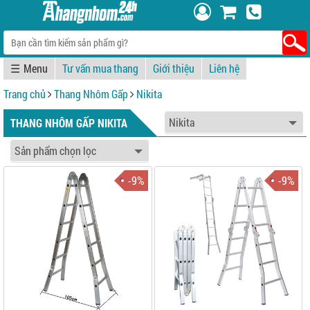
☰
Tư vấn mua thang
Giới thiệu
Liên hệ
Trang chủ
Thang Nhôm Gấp
Nikita
THANG NHÔM GẤP NIKITA
-9%
-9%