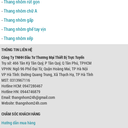
-
Thang nhôm rút gọn
-
Thang nhôm chữ A
-
Thang nhôm gấp
-
Thang nhôm ghế tay vịn
-
Thang nhôm xếp
THÔNG TIN LIÊN HỆ
Công Ty TNHH Đầu Tư Thương Mại Thiết Bị Trực Tuyến
Trụ sở: 466 Tân Kỳ Tân Quý, P Tân Quý, Q Tân Phú, TPHCM
VPHN: Ngõ 96 Phố Đại Từ, Quận Hoàng Mai, TP Hà Nội
VP Hà Tĩnh: Đường Quang Trung, Xã Thạch Hạ, TP Hà Tĩnh
MST: 0313967116
Hotline HCM: 0947280467
Hotline HN: 0944746879
Email: thangnhom24h@gmail.com
Website: thangnhom24h.com
CHĂM SÓC KHÁCH HÀNG
Hướng dẫn mua hàng