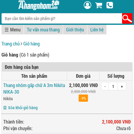
☰
Tư vấn mua thang
Giới thiệu
Liên hệ
Trang chủ
Giỏ hàng
Giỏ hàng
(Có 1 sản phẩm)
Đơn hàng của bạn
Tên sản phẩm
Đơn giá
Số lượng
Thang nhôm gấp chữ A 3m Nikita
2,100,000 VNĐ
-
+
NIKA-30
2,300,000 VNĐ
-9%
Nikita
Xóa khỏi giỏ hàng
Thành tiền:
2,100,000 VNĐ
Phí vận chuyển:
Chưa rõ