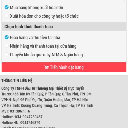
Mua hàng không xuất hóa đơn
Xuất hóa đơn cho công ty hoặc tổ chức
Mã số thuế
Chọn hình thức thanh toán
Tên công ty
Giao hàng và thu tiền tại nhà
Địa chỉ
Nhận hàng và thanh toán tại cửa hàng
Chuyển khoản qua máy ATM & Ngân hàng
Tiến hành đặt hàng
VP Hồ Chí Minh:
Địa chỉ:
466 Tân Kỳ Tân Quý, P Tân Quý, Q Tân Phú, TPHCM
Điện thoại:
0947280467
THÔNG TIN LIÊN HỆ
VP Hà Nội:
Công Ty TNHH Đầu Tư Thương Mại Thiết Bị Trực Tuyến
Địa chỉ:
Ngõ 96 Phố Đại Từ, Quận Hoàng Mai, TP Hà Nội
Trụ sở: 466 Tân Kỳ Tân Quý, P Tân Quý, Q Tân Phú, TPHCM
Điện thoại:
0944746879
VPHN: Ngõ 96 Phố Đại Từ, Quận Hoàng Mai, TP Hà Nội
Ngân hàng Ngoại thương Việt Nam
Chi nhánh:
Chi nhánh Hùng Vương
VP Hà Tĩnh: Đường Quang Trung, Xã Thạch Hạ, TP Hà Tĩnh
Chủ TK:
Công ty TNHH Đầu Tư TM Thiết Bị Trực Tuyến
MST: 0313967116
Số TK:
0421000489933
Hotline HCM: 0947280467
Ngân hàng Ngoại thương Việt Nam
Hotline HN: 0944746879
Chi nhánh:
Chi nhánh Hùng Vương