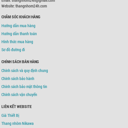
Email: thangnhom24h@gmail.com
Chủ TK:
Võ Tá Tông
Số TK:
0421000489936
Website: thangnhom24h.com
CHĂM SÓC KHÁCH HÀNG
Ngân hàng TMCP Á Châu (ACB)
Chi nhánh:
Chi nhánh Tân Bình
Hướng dẫn mua hàng
Chủ TK:
Võ Tá Tông
Số TK:
216 721 459
Hướng dẫn thanh toán
Hình thức mua hàng
Sơ đồ đường đi
CHÍNH SÁCH BÁN HÀNG
Chính sách và quy định chung
Chính sách bảo hành
Chính sách bảo mật thông tin
Chính sách vận chuyển
LIÊN KẾT WEBSITE
Giá Thiết Bị
Thang nhôm Nikawa