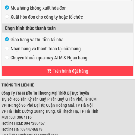
Mua hàng không xuất hóa đơn
Xuất hóa đơn cho công ty hoặc tổ chức
Mã số thuế
Chọn hình thức thanh toán
Tên công ty
Giao hàng và thu tiền tại nhà
Địa chỉ
Nhận hàng và thanh toán tại cửa hàng
Chuyển khoản qua máy ATM & Ngân hàng
Tiến hành đặt hàng
VP Hồ Chí Minh:
Địa chỉ:
466 Tân Kỳ Tân Quý, P Tân Quý, Q Tân Phú, TPHCM
Điện thoại:
0947280467
THÔNG TIN LIÊN HỆ
VP Hà Nội:
Công Ty TNHH Đầu Tư Thương Mại Thiết Bị Trực Tuyến
Địa chỉ:
Ngõ 96 Phố Đại Từ, Quận Hoàng Mai, TP Hà Nội
Trụ sở: 466 Tân Kỳ Tân Quý, P Tân Quý, Q Tân Phú, TPHCM
Điện thoại:
0944746879
VPHN: Ngõ 96 Phố Đại Từ, Quận Hoàng Mai, TP Hà Nội
Ngân hàng Ngoại thương Việt Nam
Chi nhánh:
Chi nhánh Hùng Vương
VP Hà Tĩnh: Đường Quang Trung, Xã Thạch Hạ, TP Hà Tĩnh
Chủ TK:
Công ty TNHH Đầu Tư TM Thiết Bị Trực Tuyến
MST: 0313967116
Số TK:
0421000489933
Hotline HCM: 0947280467
Ngân hàng Ngoại thương Việt Nam
Hotline HN: 0944746879
Chi nhánh:
Chi nhánh Hùng Vương