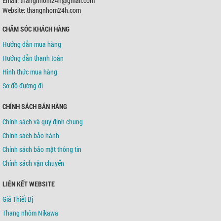
Email: thangnhom24h@gmail.com
Chủ TK:
Võ Tá Tông
Số TK:
0421000489936
Website: thangnhom24h.com
CHĂM SÓC KHÁCH HÀNG
Ngân hàng TMCP Á Châu (ACB)
Chi nhánh:
Chi nhánh Tân Bình
Hướng dẫn mua hàng
Chủ TK:
Võ Tá Tông
Số TK:
216 721 459
Hướng dẫn thanh toán
Hình thức mua hàng
Sơ đồ đường đi
CHÍNH SÁCH BÁN HÀNG
Chính sách và quy định chung
Chính sách bảo hành
Chính sách bảo mật thông tin
Chính sách vận chuyển
LIÊN KẾT WEBSITE
Giá Thiết Bị
Thang nhôm Nikawa