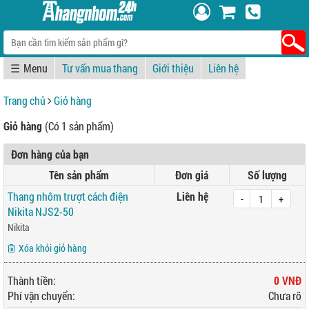
☰
Tư vấn mua thang
Giới thiệu
Liên hệ
Trang chủ
Giỏ hàng
Giỏ hàng
(Có 1 sản phẩm)
Đơn hàng của bạn
Tên sản phẩm
Đơn giá
Số lượng
Thang nhôm trượt cách điện
Liên hệ
-
+
Nikita NJS2-50
Nikita
Xóa khỏi giỏ hàng
Thành tiền:
0 VNĐ
Phí vận chuyển:
Chưa rõ