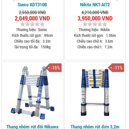
Sumo ADT310B
Nikita NKT-AI72
2,550,000 VNĐ
4,210,000 VNĐ
2,049,000 VNĐ
3,950,000 VNĐ
Thương hiệu:
Sumo
Thương hiệu:
Nikita
Kích thước rút gọn:
99cm
Kích thước rút gọn:
1.06m
Chiều cao tối đa:
3.2m
Chiều cao chữ A:
3.6m
Tải trọng tối đa:
150kg
Chiều cao chữ I:
7.2m
-16%
-11%
Thang nhôm rút đôi Nikawa
Thang nhôm rút đơn 3,2m