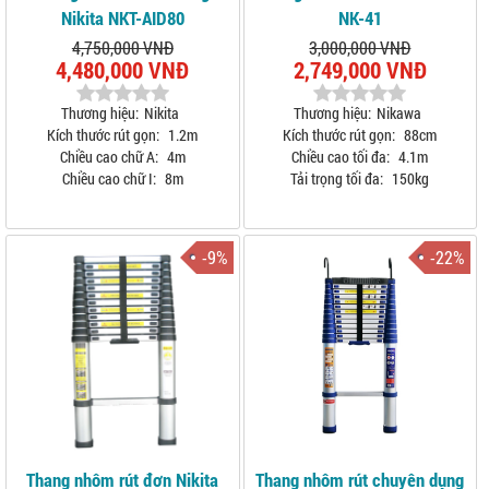
Nikita NKT-AID80
NK-41
4,750,000 VNĐ
3,000,000 VNĐ
4,480,000 VNĐ
2,749,000 VNĐ
Thương hiệu:
Nikita
Thương hiệu:
Nikawa
Kích thước rút gọn:
1.2m
Kích thước rút gọn:
88cm
Chiều cao chữ A:
4m
Chiều cao tối đa:
4.1m
Chiều cao chữ I:
8m
Tải trọng tối đa:
150kg
-9%
-22%
Thang nhôm rút đơn Nikita
Thang nhôm rút chuyên dụng