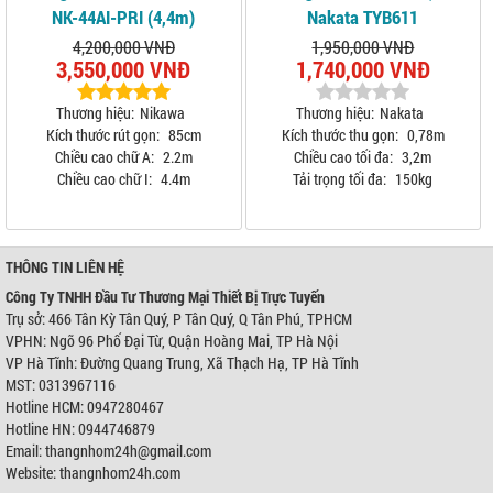
NK-44AI-PRI (4,4m)
Nakata TYB611
4,200,000 VNĐ
1,950,000 VNĐ
3,550,000 VNĐ
1,740,000 VNĐ
Thương hiệu:
Nikawa
Thương hiệu:
Nakata
Kích thước rút gọn:
85cm
Kích thước thu gọn:
0,78m
Chiều cao chữ A:
2.2m
Chiều cao tối đa:
3,2m
Chiều cao chữ I:
4.4m
Tải trọng tối đa:
150kg
THÔNG TIN LIÊN HỆ
Công Ty TNHH Đầu Tư Thương Mại Thiết Bị Trực Tuyến
Trụ sở: 466 Tân Kỳ Tân Quý, P Tân Quý, Q Tân Phú, TPHCM
VPHN: Ngõ 96 Phố Đại Từ, Quận Hoàng Mai, TP Hà Nội
VP Hà Tĩnh: Đường Quang Trung, Xã Thạch Hạ, TP Hà Tĩnh
MST: 0313967116
Hotline HCM: 0947280467
Hotline HN: 0944746879
Email: thangnhom24h@gmail.com
Website: thangnhom24h.com