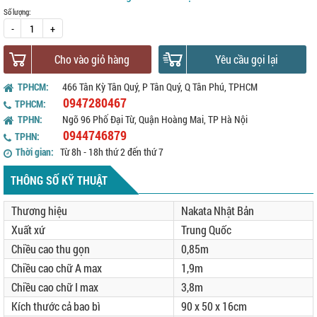
Số lượng:
-
+
Cho vào giỏ hàng
Yêu cầu gọi lại
TPHCM:
466 Tân Kỳ Tân Quý, P Tân Quý, Q Tân Phú, TPHCM
0947280467
TPHCM:
TPHN:
Ngõ 96 Phố Đại Từ, Quận Hoàng Mai, TP Hà Nội
0944746879
TPHN:
Thời gian:
Từ 8h - 18h thứ 2 đến thứ 7
THÔNG SỐ KỸ THUẬT
Thương hiệu
Nakata Nhật Bản
Xuất xứ
Trung Quốc
Chiều cao thu gọn
0,85m
Chiều cao chữ A max
1,9m
Chiều cao chữ I max
3,8m
Kích thước cả bao bì
90 x 50 x 16cm