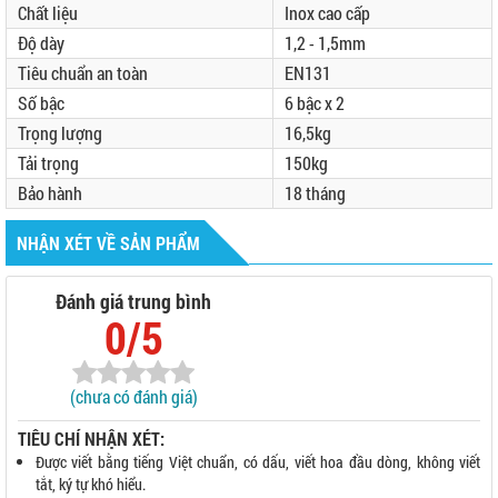
Chất liệu
Inox cao cấp
Độ dày
1,2 - 1,5mm
Tiêu chuẩn an toàn
EN131
Số bậc
6 bậc x 2
Trọng lượng
16,5kg
Tải trọng
150kg
Bảo hành
18 tháng
NHẬN XÉT VỀ SẢN PHẨM
Đánh giá trung bình
0/5
(chưa có đánh giá)
TIÊU CHÍ NHẬN XÉT:
Được viết bằng tiếng Việt chuẩn, có dấu, viết hoa đầu dòng, không viết
tắt, ký tự khó hiểu.