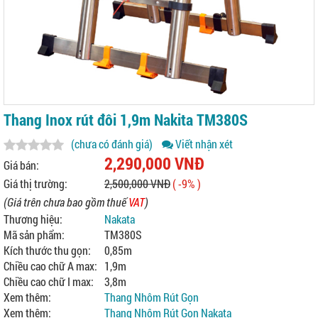
Thang Inox rút đôi 1,9m Nakita TM380S
(chưa có đánh giá)
Viết nhận xét
2,290,000 VNĐ
Giá bán:
Giá thị trường:
2,500,000 VNĐ
( -9% )
(Giá trên chưa bao gồm thuế
VAT
)
Thương hiệu:
Nakata
Mã sản phẩm:
TM380S
Kích thước thu gọn:
0,85m
Chiều cao chữ A max:
1,9m
Chiều cao chữ I max:
3,8m
Xem thêm:
Thang Nhôm Rút Gọn
Xem thêm:
Thang Nhôm Rút Gọn Nakata