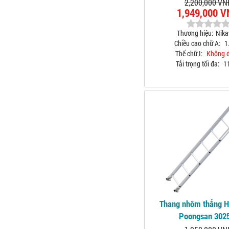
2,200,000 VN
1,949,000 
Thương hiệu:
Nik
Chiều cao chữ A:
1
Thế chữ I:
Không 
Tải trọng tối đa:
1
Thang nhôm thẳng 
Poongsan 302