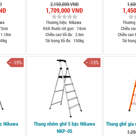
Đ
2,150,000 VNĐ
1,60
VNĐ
1,709,000 VNĐ
1,45
awa
Thương hiệu:
Nikawa
Thương 
73cm
Kích thước rút gọn:
74cm
Chiều cao
1.18m
Chiều cao tối đa:
2.6m
Chiều cao t
50kg
Tải trọng tối đa:
150kg
Tải trọng
-19%
-13%
ậc Nikawa
Thang nhôm ghế 5 bậc Nikawa
Thang ghế gia
NKP-05
1,25