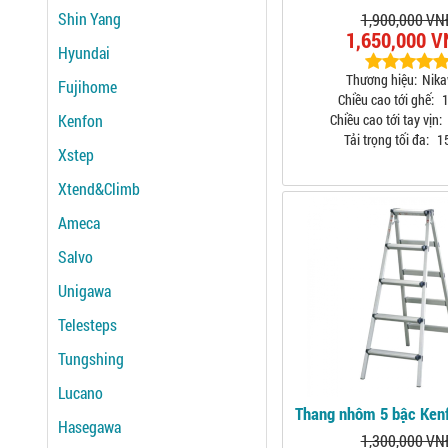
Shin Yang
1,900,000 VN
1,650,000 
Hyundai
Thương hiệu:
Nik
Fujihome
Chiều cao tới ghế:
1
Kenfon
Chiều cao tới tay vịn:
Tải trọng tối đa:
1
Xstep
Xtend&Climb
Ameca
Salvo
Unigawa
Telesteps
Tungshing
Lucano
Thang nhôm 5 bậc Ken
Hasegawa
1,300,000 VN