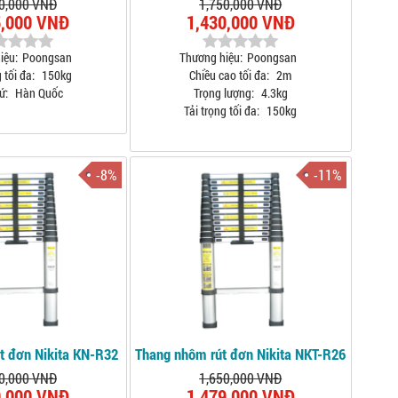
0,000 VNĐ
1,750,000 VNĐ
5,000 VNĐ
1,430,000 VNĐ
iệu:
Poongsan
Thương hiệu:
Poongsan
 tối đa:
150kg
Chiều cao tối đa:
2m
ứ:
Hàn Quốc
Trọng lượng:
4.3kg
Tải trọng tối đa:
150kg
-8%
-11%
t đơn Nikita KN-R32
Thang nhôm rút đơn Nikita NKT-R26
0,000 VNĐ
1,650,000 VNĐ
0,000 VNĐ
1,479,000 VNĐ