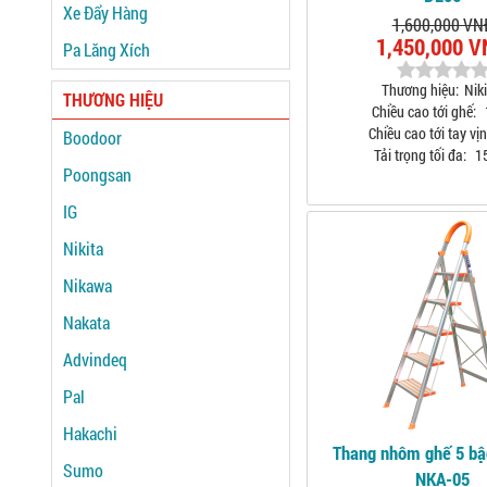
Xe Đẩy Hàng
1,600,000 VN
1,450,000 
Pa Lăng Xích
Thương hiệu:
Niki
THƯƠNG HIỆU
Chiều cao tới ghế:
Chiều cao tới tay vịn
Boodoor
Tải trọng tối đa:
1
Poongsan
IG
Nikita
Nikawa
Nakata
Advindeq
Pal
Hakachi
Thang nhôm ghế 5 b
Sumo
NKA-05