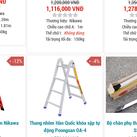
VNĐ
1,200,000 VNĐ
1,35
1,116,000 VNĐ
1,27
awa
.39m
Thương hiệu:
Nikawa
Thương 
1.81m
Chiều cao chữ A:
1m
Chiều ca
50kg
Thế chữ I:
Không dùng
Thế chữ 
Tải trọng tối đa:
150kg
Tải trọng
-12%
-4%
ện Nikawa
Thang nhôm Hàn Quốc khóa sập tự
Bộ chân phụ t
động Poongsan OA-4
S