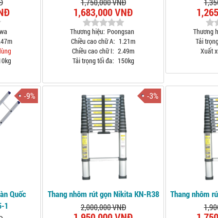
Đ
1,750,000 VNĐ
1,35
VNĐ
1,683,000 VNĐ
1,26
awa
Thương hiệu:
Poongsan
Thương h
.47m
Chiều cao chữ A:
1.21m
Tải trọng
dùng
Chiều cao chữ I:
2.49m
Xuất x
10kg
Tải trọng tối đa:
150kg
-9%
-3%
Hàn Quốc
Thang nhôm rút gọn Nikita KN-R38
Thang nhôm rú
5-1
2,000,000 VNĐ
1,90
1,950,000 VNĐ
1,75