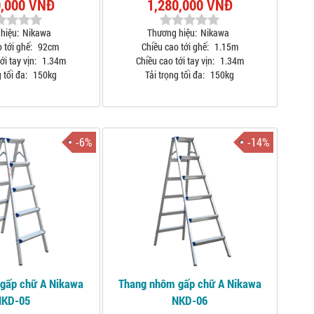
9,000 VNĐ
1,280,000 VNĐ
hiệu:
Nikawa
Thương hiệu:
Nikawa
 tới ghế:
92cm
Chiều cao tới ghế:
1.15m
ới tay vịn:
1.34m
Chiều cao tới tay vịn:
1.34m
 tối đa:
150kg
Tải trọng tối đa:
150kg
-6%
-14%
gấp chữ A Nikawa
Thang nhôm gấp chữ A Nikawa
NKD-05
NKD-06