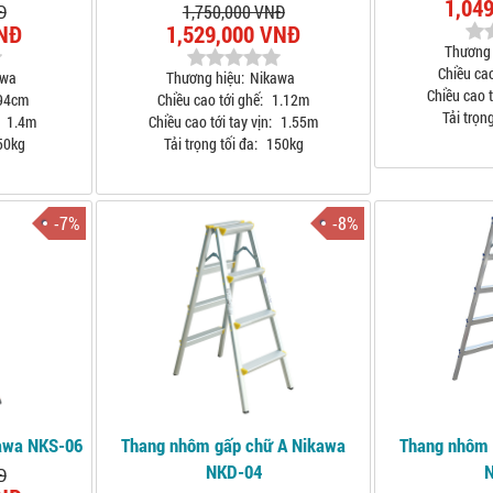
1,04
Đ
1,750,000 VNĐ
VNĐ
1,529,000 VNĐ
Thương 
Chiều cao
awa
Thương hiệu:
Nikawa
Chiều cao t
94cm
Chiều cao tới ghế:
1.12m
Tải trọng
1.4m
Chiều cao tới tay vịn:
1.55m
50kg
Tải trọng tối đa:
150kg
-7%
-8%
kawa NKS-06
Thang nhôm gấp chữ A Nikawa
Thang nhôm 
NKD-04
Đ