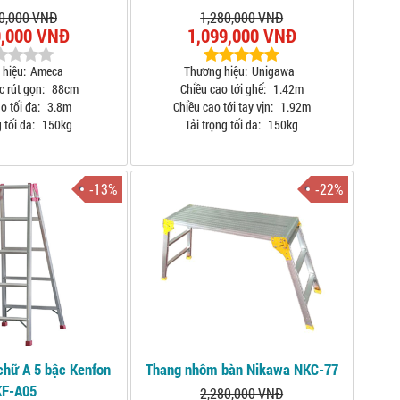
0,000 VNĐ
1,280,000 VNĐ
9,000 VNĐ
1,099,000 VNĐ
hiệu:
Ameca
Thương hiệu:
Unigawa
c rút gọn:
88cm
Chiều cao tới ghế:
1.42m
o tối đa:
3.8m
Chiều cao tới tay vịn:
1.92m
 tối đa:
150kg
Tải trọng tối đa:
150kg
-13%
-22%
hữ A 5 bậc Kenfon
Thang nhôm bàn Nikawa NKC-77
KF-A05
2,280,000 VNĐ