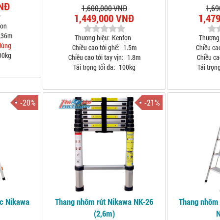
VNĐ
1,600,000 VNĐ
1,69
1,449,000 VNĐ
1,47
fon
.36m
Thương hiệu:
Kenfon
Thương 
dùng
Chiều cao tới ghế:
1.5m
Chiều ca
00kg
Chiều cao tới tay vịn:
1.8m
Chiều ca
Tải trọng tối đa:
100kg
Tải trọng
-20%
-21%
ậc Nikawa
Thang nhôm rút Nikawa NK-26
Thang nhôm 
(2,6m)