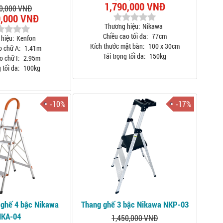
1,790,000 VNĐ
0,000 VNĐ
9,000 VNĐ
Thương hiệu:
Nikawa
Chiều cao tối đa:
77cm
hiệu:
Kenfon
Kích thước mặt bàn:
100 x 30cm
o chữ A:
1.41m
Tải trọng tối đa:
150kg
o chữ I:
2.95m
 tối đa:
100kg
-10%
-17%
ghế 4 bậc Nikawa
Thang ghế 3 bậc Nikawa NKP-03
NKA-04
1,450,000 VNĐ