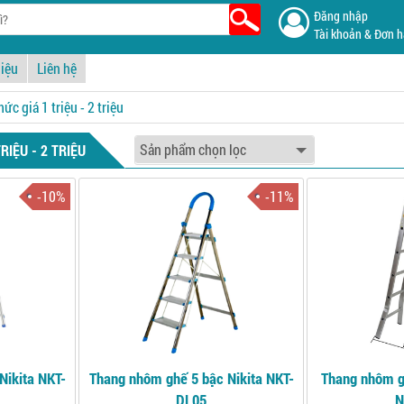
Đăng nhập
Tài khoản & Đơn 
hiệu
Liên hệ
c giá 1 triệu - 2 triệu
IỆU - 2 TRIỆU
-10%
-11%
Nikita NKT-
Thang nhôm ghế 5 bậc Nikita NKT-
Thang nhôm g
DL05
N