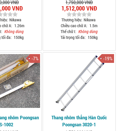
0,000 VNĐ
1,750,000 VNĐ
8,000 VNĐ
1,512,000 VNĐ
hiệu:
Nikawa
Thương hiệu:
Nikawa
o chữ A:
1.26m
Chiều cao chữ A:
1.5m
I:
Không dùng
Thế chữ I:
Không dùng
 tối đa:
150kg
Tải trọng tối đa:
150kg
-7%
-19%
hang nhôm Poongsan
Thang nhôm thẳng Hàn Quốc
S-1002
Poongsan 3020-1