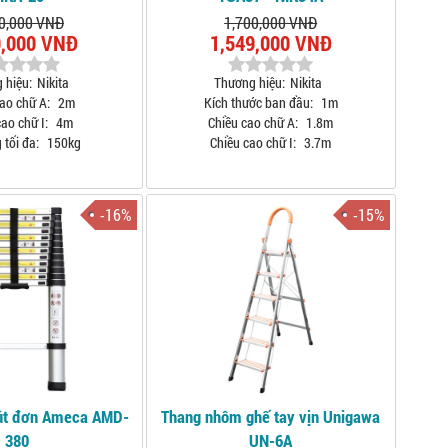
0,000 VNĐ
1,700,000 VNĐ
9,000 VNĐ
1,549,000 VNĐ
 hiệu:
Nikita
Thương hiệu:
Nikita
ao chữ A:
2m
Kích thước ban đầu:
1m
ao chữ I:
4m
Chiều cao chữ A:
1.8m
 tối đa:
150kg
Chiều cao chữ I:
3.7m
-16%
-15%
út đơn Ameca AMD-
Thang nhôm ghế tay vịn Unigawa
380
UN-6A