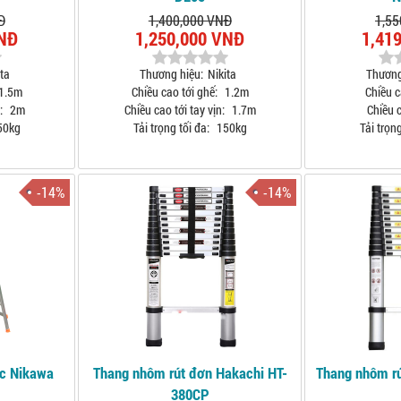
Đ
1,400,000 VNĐ
1,55
VNĐ
1,250,000 VNĐ
1,41
ta
Thương hiệu:
Nikita
Thương
1.5m
Chiều cao tới ghế:
1.2m
Chiều c
:
2m
Chiều cao tới tay vịn:
1.7m
Chiều c
50kg
Tải trọng tối đa:
150kg
Tải trọng
-14%
-14%
ậc Nikawa
Thang nhôm rút đơn Hakachi HT-
Thang nhôm r
380CP