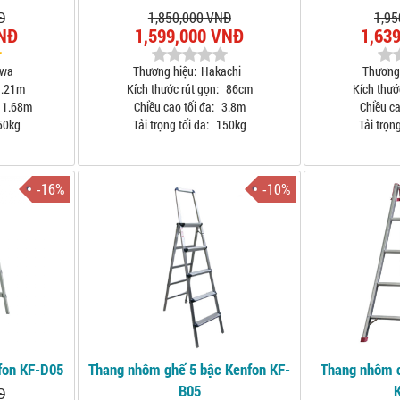
Đ
1,850,000 VNĐ
1,95
VNĐ
1,599,000 VNĐ
1,63
awa
Thương hiệu:
Hakachi
Thương 
.21m
Kích thước rút gọn:
86cm
Kích thướ
1.68m
Chiều cao tối đa:
3.8m
Chiều ca
50kg
Tải trọng tối đa:
150kg
Tải trọng
-16%
-10%
fon KF-D05
Thang nhôm ghế 5 bậc Kenfon KF-
Thang nhôm c
B05
Đ