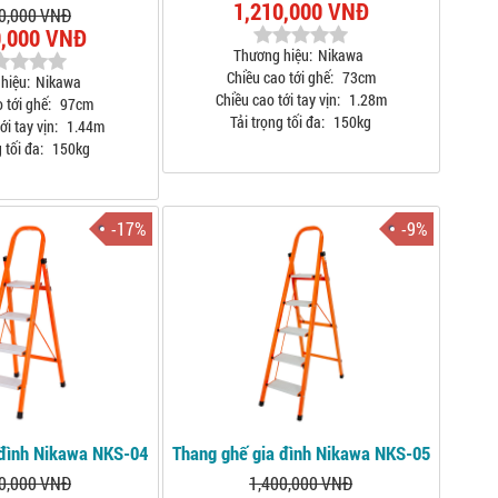
1,210,000 VNĐ
0,000 VNĐ
0,000 VNĐ
Thương hiệu:
Nikawa
Chiều cao tới ghế:
73cm
hiệu:
Nikawa
Chiều cao tới tay vịn:
1.28m
 tới ghế:
97cm
Tải trọng tối đa:
150kg
ới tay vịn:
1.44m
 tối đa:
150kg
-17%
-9%
 đình Nikawa NKS-04
Thang ghế gia đình Nikawa NKS-05
0,000 VNĐ
1,400,000 VNĐ