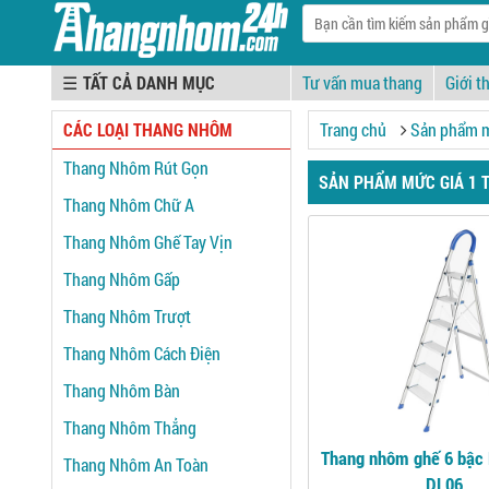
☰
Tư vấn mua thang
Giới t
CÁC LOẠI THANG NHÔM
Trang chủ
Sản phẩm mứ
Thang Nhôm Rút Gọn
SẢN PHẨM MỨC GIÁ 1 TR
Thang Nhôm Chữ A
Thang Nhôm Ghế Tay Vịn
Thang Nhôm Gấp
Thang Nhôm Trượt
Thang Nhôm Cách Điện
Thang Nhôm Bàn
Thang Nhôm Thẳng
Thang nhôm ghế 6 bậc 
Thang Nhôm An Toàn
DL06