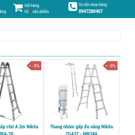
Tư vấn mua hàng
Giỏ hàng
0947280467
hàng
Có
0
sản phẩm
-9%
-9%
ấp chữ A 2m Nikita
Thang nhôm gấp đa năng Nikita
IKA-20
TGA37 - NIK34A