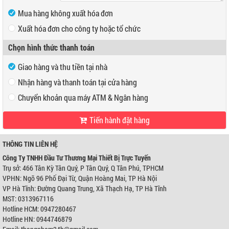
Mua hàng không xuất hóa đơn
Xuất hóa đơn cho công ty hoặc tổ chức
Mã số thuế
Chọn hình thức thanh toán
Tên công ty
Giao hàng và thu tiền tại nhà
Địa chỉ
Nhận hàng và thanh toán tại cửa hàng
Chuyển khoản qua máy ATM & Ngân hàng
Tiến hành đặt hàng
VP Hồ Chí Minh:
Địa chỉ:
466 Tân Kỳ Tân Quý, P Tân Quý, Q Tân Phú, TPHCM
Điện thoại:
0947280467
THÔNG TIN LIÊN HỆ
VP Hà Nội:
Công Ty TNHH Đầu Tư Thương Mại Thiết Bị Trực Tuyến
Địa chỉ:
Ngõ 96 Phố Đại Từ, Quận Hoàng Mai, TP Hà Nội
Trụ sở: 466 Tân Kỳ Tân Quý, P Tân Quý, Q Tân Phú, TPHCM
Điện thoại:
0944746879
VPHN: Ngõ 96 Phố Đại Từ, Quận Hoàng Mai, TP Hà Nội
Ngân hàng Ngoại thương Việt Nam
Chi nhánh:
Chi nhánh Hùng Vương
VP Hà Tĩnh: Đường Quang Trung, Xã Thạch Hạ, TP Hà Tĩnh
Chủ TK:
Công ty TNHH Đầu Tư TM Thiết Bị Trực Tuyến
MST: 0313967116
Số TK:
0421000489933
Hotline HCM: 0947280467
Ngân hàng Ngoại thương Việt Nam
Hotline HN: 0944746879
Chi nhánh:
Chi nhánh Hùng Vương