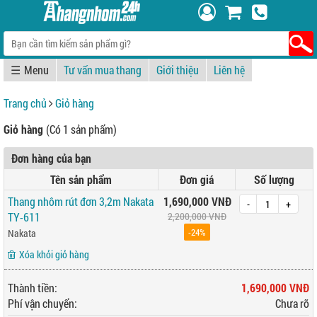
☰
Tư vấn mua thang
Giới thiệu
Liên hệ
Trang chủ
Giỏ hàng
Giỏ hàng
(Có 1 sản phẩm)
Đơn hàng của bạn
Tên sản phẩm
Đơn giá
Số lượng
Thang nhôm rút đơn 3,2m Nakata
1,690,000 VNĐ
-
+
TY-611
2,200,000 VNĐ
-24%
Nakata
Xóa khỏi giỏ hàng
Thành tiền:
1,690,000 VNĐ
Phí vận chuyển:
Chưa rõ