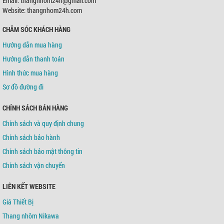
Email: thangnhom24h@gmail.com
Chủ TK:
Võ Tá Tông
Số TK:
0421000489936
Website: thangnhom24h.com
CHĂM SÓC KHÁCH HÀNG
Ngân hàng TMCP Á Châu (ACB)
Chi nhánh:
Chi nhánh Tân Bình
Hướng dẫn mua hàng
Chủ TK:
Võ Tá Tông
Số TK:
216 721 459
Hướng dẫn thanh toán
Hình thức mua hàng
Sơ đồ đường đi
CHÍNH SÁCH BÁN HÀNG
Chính sách và quy định chung
Chính sách bảo hành
Chính sách bảo mật thông tin
Chính sách vận chuyển
LIÊN KẾT WEBSITE
Giá Thiết Bị
Thang nhôm Nikawa