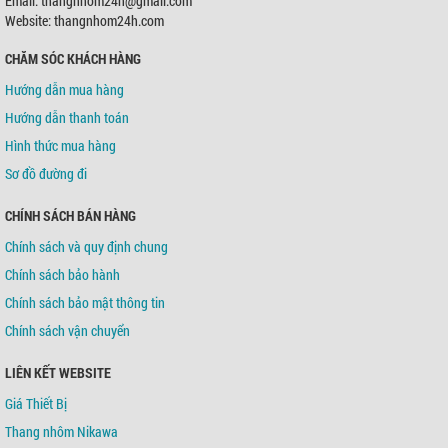
Email: thangnhom24h@gmail.com
Chủ TK:
Võ Tá Tông
Số TK:
0421000489936
Website: thangnhom24h.com
CHĂM SÓC KHÁCH HÀNG
Ngân hàng TMCP Á Châu (ACB)
Chi nhánh:
Chi nhánh Tân Bình
Hướng dẫn mua hàng
Chủ TK:
Võ Tá Tông
Số TK:
216 721 459
Hướng dẫn thanh toán
Hình thức mua hàng
Sơ đồ đường đi
CHÍNH SÁCH BÁN HÀNG
Chính sách và quy định chung
Chính sách bảo hành
Chính sách bảo mật thông tin
Chính sách vận chuyển
LIÊN KẾT WEBSITE
Giá Thiết Bị
Thang nhôm Nikawa