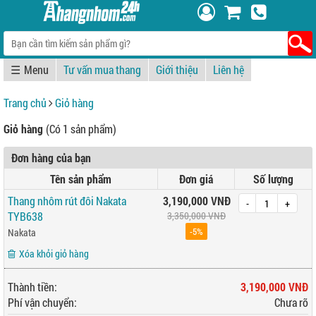
☰
Tư vấn mua thang
Giới thiệu
Liên hệ
Trang chủ
Giỏ hàng
Giỏ hàng
(Có 1 sản phẩm)
Đơn hàng của bạn
Tên sản phẩm
Đơn giá
Số lượng
Thang nhôm rút đôi Nakata
3,190,000 VNĐ
-
+
TYB638
3,350,000 VNĐ
-5%
Nakata
Xóa khỏi giỏ hàng
Thành tiền:
3,190,000 VNĐ
Phí vận chuyển:
Chưa rõ