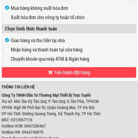
Mua hàng không xuất hóa đơn
Xuất hóa đơn cho công ty hoặc tổ chức
Mã số thuế
Chọn hình thức thanh toán
Tên công ty
Giao hàng và thu tiền tại nhà
Địa chỉ
Nhận hàng và thanh toán tại cửa hàng
Chuyển khoản qua máy ATM & Ngân hàng
Tiến hành đặt hàng
VP Hồ Chí Minh:
Địa chỉ:
466 Tân Kỳ Tân Quý, P Tân Quý, Q Tân Phú, TPHCM
Điện thoại:
0947280467
THÔNG TIN LIÊN HỆ
VP Hà Nội:
Công Ty TNHH Đầu Tư Thương Mại Thiết Bị Trực Tuyến
Địa chỉ:
Ngõ 96 Phố Đại Từ, Quận Hoàng Mai, TP Hà Nội
Trụ sở: 466 Tân Kỳ Tân Quý, P Tân Quý, Q Tân Phú, TPHCM
Điện thoại:
0944746879
VPHN: Ngõ 96 Phố Đại Từ, Quận Hoàng Mai, TP Hà Nội
Ngân hàng Ngoại thương Việt Nam
Chi nhánh:
Chi nhánh Hùng Vương
VP Hà Tĩnh: Đường Quang Trung, Xã Thạch Hạ, TP Hà Tĩnh
Chủ TK:
Công ty TNHH Đầu Tư TM Thiết Bị Trực Tuyến
MST: 0313967116
Số TK:
0421000489933
Hotline HCM: 0947280467
Ngân hàng Ngoại thương Việt Nam
Hotline HN: 0944746879
Chi nhánh:
Chi nhánh Hùng Vương