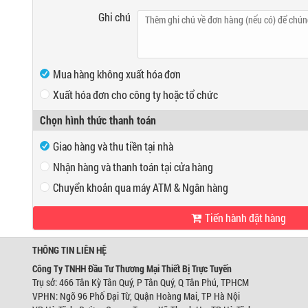
Ghi chú
Mua hàng không xuất hóa đơn
Xuất hóa đơn cho công ty hoặc tổ chức
Mã số thuế
Chọn hình thức thanh toán
Tên công ty
Giao hàng và thu tiền tại nhà
Địa chỉ
Nhận hàng và thanh toán tại cửa hàng
Chuyển khoản qua máy ATM & Ngân hàng
VP Hồ Chí Minh:
Tiến hành đặt hàng
Địa chỉ:
466 Tân Kỳ Tân Quý, P Tân Quý, Q Tân Phú, TPHCM
Ngân hàng Ngoại thương Việt Nam
Điện thoại:
0947280467
Chi nhánh:
Chi nhánh Hùng Vương
Chủ TK:
Công ty TNHH Đầu Tư TM Thiết Bị Trự
THÔNG TIN LIÊN HỆ
VP Hà Nội:
Số TK:
0421000489933
Địa chỉ:
Ngõ 96 Phố Đại Từ, Quận Hoàng Mai, TP Hà Nội
Công Ty TNHH Đầu Tư Thương Mại Thiết Bị Trực Tuyến
Điện thoại:
0944746879
Trụ sở: 466 Tân Kỳ Tân Quý, P Tân Quý, Q Tân Phú, TPHCM
Ngân hàng Ngoại thương Việt Nam
VPHN: Ngõ 96 Phố Đại Từ, Quận Hoàng Mai, TP Hà Nội
Chi nhánh:
Chi nhánh Hùng Vương
Chủ TK:
Võ Tá Tông