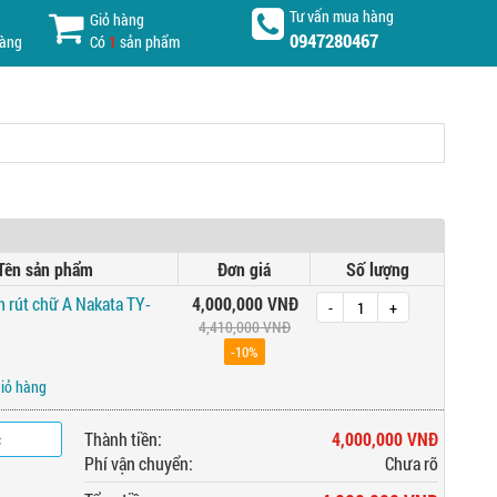
Tư vấn mua hàng
Giỏ hàng
0947280467
hàng
Có
1
sản phẩm
Tên sản phẩm
Đơn giá
Số lượng
 rút chữ A Nakata TY-
4,000,000 VNĐ
-
+
4,410,000 VNĐ
-10%
giỏ hàng
c
Thành tiền:
4,000,000 VNĐ
Phí vận chuyển:
Chưa rõ