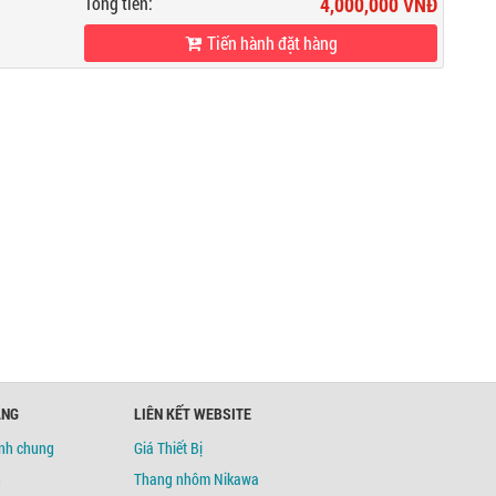
Tổng tiền:
4,000,000 VNĐ
Tiến hành đặt hàng
ÀNG
LIÊN KẾT WEBSITE
ịnh chung
Giá Thiết Bị
h
Thang nhôm Nikawa