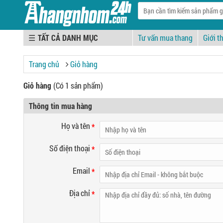
☰
Tư vấn mua thang
Giới t
Trang chủ
Giỏ hàng
Giỏ hàng
(Có 1 sản phẩm)
Thông tin mua hàng
Họ và tên
*
Số điện thoại
*
Email
*
Địa chỉ
*