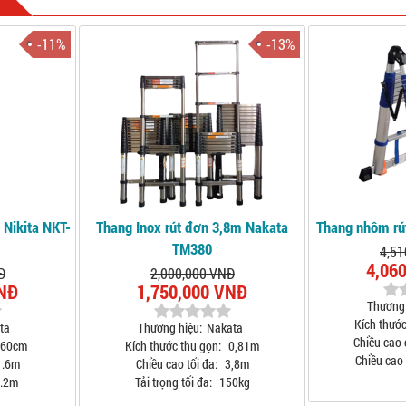
-11%
-13%
 Nikita NKT-
Thang Inox rút đơn 3,8m Nakata
Thang nhôm rú
TM380
4,51
4,06
Đ
2,000,000 VNĐ
VNĐ
1,750,000 VNĐ
Thương 
Kích thước
ta
Thương hiệu:
Nakata
Chiều cao 
60cm
Kích thước thu gọn:
0,81m
Chiều cao 
.6m
Chiều cao tối đa:
3,8m
.2m
Tải trọng tối đa:
150kg