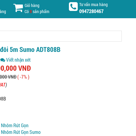
Tư vấn mua hàng
Giỏ hàng
0947280467
hàng
Có
0
sản phẩm
 đôi 5m Sumo ADT808B
Viết nhận xét
90,000 VNĐ
,000 VNĐ
( -7% )
VAT
)
08B
m
m
 Nhôm Rút Gọn
 Nhôm Rút Gọn Sumo