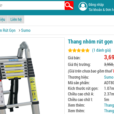
Đăng nhập
Tài khoản & Đơn 
hiệu
Liên hệ
m Rút Gọn
Sumo
Thang nhôm rút gọn
(1 đánh giá)
3,6
Giá bán:
Giá thị trường:
3,950
(Giá trên chưa bao gồm thuế
Thương hiệu:
Sumo
Mã sản phẩm:
ADT8
Kích thước rút gọn:
1.07
Chiều cao chữ A:
2.37
Chiều cao chữ I:
5m
Xem thêm:
Thang
Xem thêm:
Thang