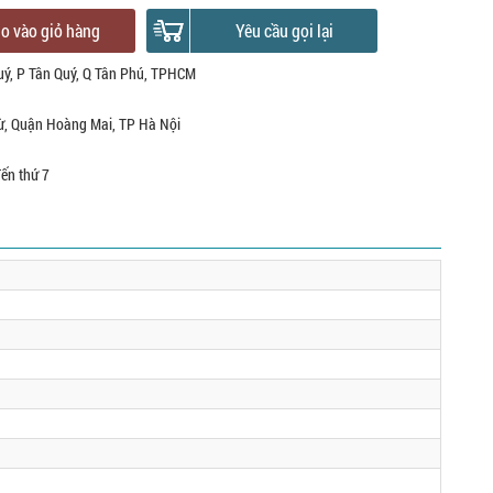
o vào giỏ hàng
Yêu cầu gọi lại
uý, P Tân Quý, Q Tân Phú, TPHCM
ừ, Quận Hoàng Mai, TP Hà Nội
đến thứ 7