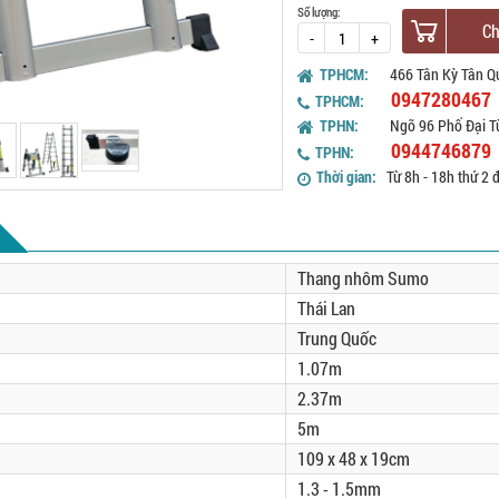
Số lượng:
Ch
-
+
TPHCM:
466 Tân Kỳ Tân Q
0947280467
TPHCM:
TPHN:
Ngõ 96 Phố Đại T
0944746879
TPHN:
Thời gian:
Từ 8h - 18h thứ 2 
Thang nhôm Sumo
Thái Lan
Trung Quốc
1.07m
2.37m
5m
109 x 48 x 19cm
1.3 - 1.5mm