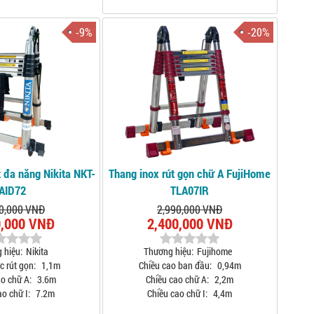
-9%
-20%
 đa năng Nikita NKT-
Thang inox rút gọn chữ A FujiHome
AID72
TLA07IR
0,000 VNĐ
2,990,000 VNĐ
0,000 VNĐ
2,400,000 VNĐ
 hiệu:
Nikita
Thương hiệu:
Fujihome
c rút gọn:
1,1m
Chiều cao ban đầu:
0,94m
o chữ A:
3.6m
Chiều cao chữ A:
2,2m
o chữ I:
7.2m
Chiều cao chữ I:
4,4m