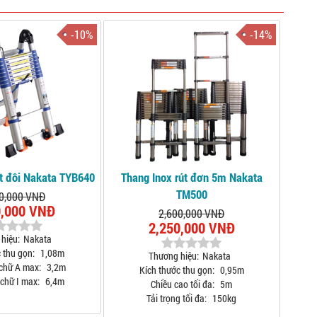
-10%
-14%
t đôi Nakata TYB640
Thang Inox rút đơn 5m Nakata
TM500
0,000 VNĐ
0,000 VNĐ
2,600,000 VNĐ
2,250,000 VNĐ
hiệu:
Nakata
 thu gọn:
1,08m
Thương hiệu:
Nakata
chữ A max:
3,2m
Kích thước thu gọn:
0,95m
chữ I max:
6,4m
Chiều cao tối đa:
5m
Tải trọng tối đa:
150kg