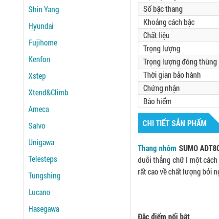
Số bậc thang
Shin Yang
Khoảng cách bậc
Hyundai
Chất liệu
Fujihome
Trọng lượng
Kenfon
Trọng lượng đóng thùng
Thời gian bảo hành
Xstep
Chứng nhận
Xtend&Climb
Bảo hiểm
Ameca
CHI TIẾT SẢN PHẨM
Salvo
Unigawa
Thang nhôm
SUMO ADT8
Telesteps
duỗi thẳng chữ I một cách
rất cao về chất lượng bởi 
Tungshing
Lucano
Hasegawa
Đặc điểm nổi bật