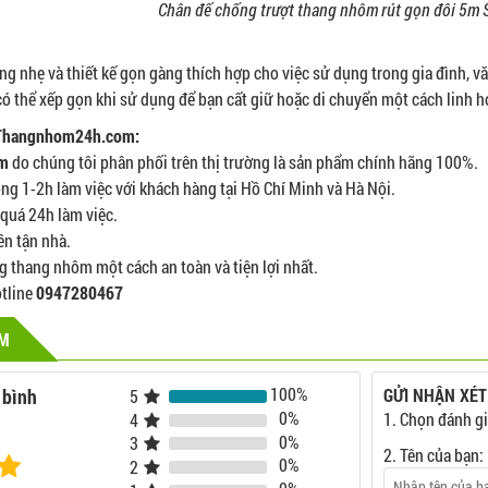
Chân đế chống trượt thang nhôm rút gọn đôi 5
g nhẹ và thiết kế gọn gàng thích hợp cho việc sử dụng trong gia đình, v
 có thể xếp gọn khi sử dụng để bạn cất giữ hoặc di chuyển một cách linh h
 Thangnhom24h.com:
ôm
do chúng tôi phân phối trên thị trường là sản phẩm chính hãng 100%.
ng 1-2h làm việc với khách hàng tại Hồ Chí Minh và Hà Nội.
quá 24h làm việc.
ền tận nhà.
 thang nhôm một cách an toàn và tiện lợi nhất.
otline
0947280467
ẨM
100%
 bình
GỬI NHẬN XÉT
5
0%
1. Chọn đánh gi
4
0%
3
2. Tên của bạn:
0%
2