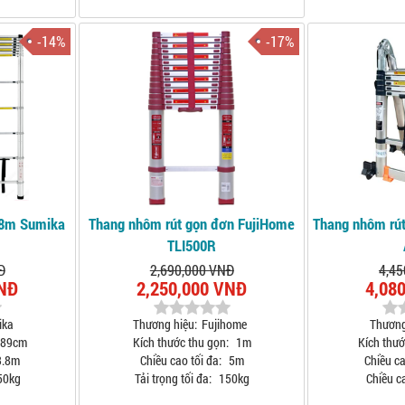
-14%
-17%
.8m Sumika
Thang nhôm rút gọn đơn FujiHome
Thang nhôm rút
TLI500R
Đ
2,690,000 VNĐ
4,45
VNĐ
2,250,000 VNĐ
4,08
ika
Thương hiệu:
Fujihome
Thương
89cm
Kích thước thu gọn:
1m
Kích thướ
.8m
Chiều cao tối đa:
5m
Chiều ca
50kg
Tải trọng tối đa:
150kg
Chiều ca