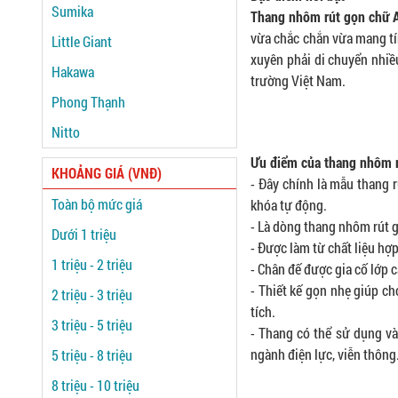
Sumika
Thang nhôm rút gọn chữ
vừa chắc chắn vừa mang tí
Little Giant
xuyên phải di chuyển nhiề
Hakawa
trường Việt Nam.
Phong Thạnh
Nitto
Ưu điểm của thang nhôm 
KHOẢNG GIÁ (VNĐ)
- Đây chính là mẫu thang 
Toàn bộ mức giá
khóa tự động.
- Là dòng thang nhôm rút g
Dưới 1 triệu
- Được làm từ chất liệu hợ
1 triệu - 2 triệu
- Chân đế được gia cố lớp 
- Thiết kế gọn nhẹ giúp c
2 triệu - 3 triệu
tích.
3 triệu - 5 triệu
- Thang có thể sử dụng và
ngành điện lực, viễn thông
5 triệu - 8 triệu
8 triệu - 10 triệu