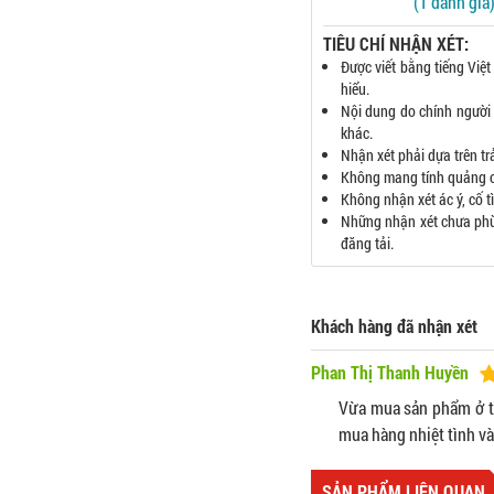
(1 đánh giá
TIÊU CHÍ NHẬN XÉT:
Được viết bằng tiếng Việt
hiểu.
Nội dung do chính người 
khác.
Nhận xét phải dựa trên t
Không mang tính quảng c
Không nhận xét ác ý, cố 
Những nhận xét chưa phù h
đăng tải.
Khách hàng đã nhận xét
Phan Thị Thanh Huyền
Vừa mua sản phẩm ở th
mua hàng nhiệt tình và
SẢN PHẨM LIÊN QUAN