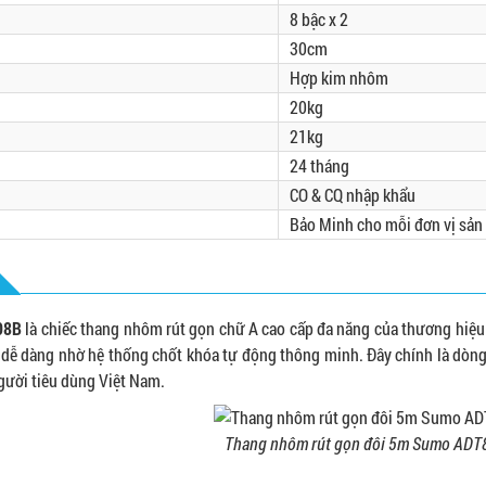
8 bậc x 2
30cm
Hợp kim nhôm
20kg
21kg
24 tháng
CO & CQ nhập khẩu
Bảo Minh cho mỗi đơn vị sả
08B
là chiếc thang nhôm rút gọn chữ A cao cấp đa năng của thương hiệu 
 dễ dàng nhờ hệ thống chốt khóa tự động thông minh. Đây chính là dòn
người tiêu dùng Việt Nam.
Thang nhôm rút gọn đôi 5m Sumo ADT