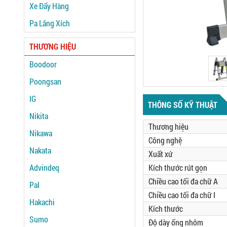
Xe Đẩy Hàng
Pa Lăng Xích
THƯƠNG HIỆU
Boodoor
Poongsan
IG
THÔNG SỐ KỸ THUẬT
Nikita
Thương hiệu
Nikawa
Công nghệ
Nakata
Xuất xứ
Advindeq
Kích thước rút gọn
Chiều cao tối đa chữ A
Pal
Chiều cao tối đa chữ I
Hakachi
Kích thước
Sumo
Độ dày ống nhôm