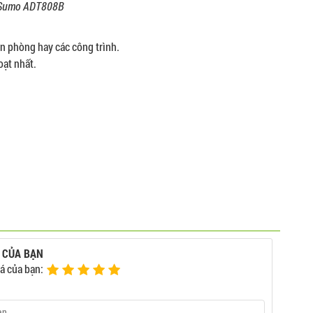
m Sumo ADT808B
ăn phòng hay các công trình.
oạt nhất.
 CỦA BẠN
á của bạn: