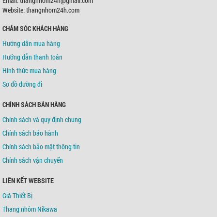
Email: thangnhom24h@gmail.com
Chủ TK:
Võ Tá Tông
Số TK:
0421000489936
Website: thangnhom24h.com
CHĂM SÓC KHÁCH HÀNG
Ngân hàng TMCP Á Châu (ACB)
Chi nhánh:
Chi nhánh Tân Bình
Hướng dẫn mua hàng
Chủ TK:
Võ Tá Tông
Số TK:
216 721 459
Hướng dẫn thanh toán
Hình thức mua hàng
Sơ đồ đường đi
CHÍNH SÁCH BÁN HÀNG
Chính sách và quy định chung
Chính sách bảo hành
Chính sách bảo mật thông tin
Chính sách vận chuyển
LIÊN KẾT WEBSITE
Giá Thiết Bị
Thang nhôm Nikawa