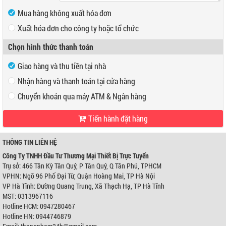
Mua hàng không xuất hóa đơn
Xuất hóa đơn cho công ty hoặc tổ chức
Mã số thuế
Chọn hình thức thanh toán
Tên công ty
Giao hàng và thu tiền tại nhà
Địa chỉ
Nhận hàng và thanh toán tại cửa hàng
Chuyển khoản qua máy ATM & Ngân hàng
Tiến hành đặt hàng
VP Hồ Chí Minh:
Địa chỉ:
466 Tân Kỳ Tân Quý, P Tân Quý, Q Tân Phú, TPHCM
Điện thoại:
0947280467
THÔNG TIN LIÊN HỆ
VP Hà Nội:
Công Ty TNHH Đầu Tư Thương Mại Thiết Bị Trực Tuyến
Địa chỉ:
Ngõ 96 Phố Đại Từ, Quận Hoàng Mai, TP Hà Nội
Trụ sở: 466 Tân Kỳ Tân Quý, P Tân Quý, Q Tân Phú, TPHCM
Điện thoại:
0944746879
VPHN: Ngõ 96 Phố Đại Từ, Quận Hoàng Mai, TP Hà Nội
Ngân hàng Ngoại thương Việt Nam
Chi nhánh:
Chi nhánh Hùng Vương
VP Hà Tĩnh: Đường Quang Trung, Xã Thạch Hạ, TP Hà Tĩnh
Chủ TK:
Công ty TNHH Đầu Tư TM Thiết Bị Trực Tuyến
MST: 0313967116
Số TK:
0421000489933
Hotline HCM: 0947280467
Ngân hàng Ngoại thương Việt Nam
Hotline HN: 0944746879
Chi nhánh:
Chi nhánh Hùng Vương