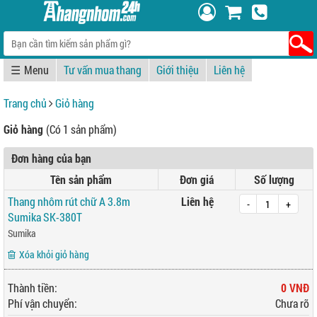
☰
Tư vấn mua thang
Giới thiệu
Liên hệ
Trang chủ
Giỏ hàng
Giỏ hàng
(Có 1 sản phẩm)
Đơn hàng của bạn
Tên sản phẩm
Đơn giá
Số lượng
Thang nhôm rút chữ A 3.8m
Liên hệ
-
+
Sumika SK-380T
Sumika
Xóa khỏi giỏ hàng
Thành tiền:
0 VNĐ
Phí vận chuyển:
Chưa rõ