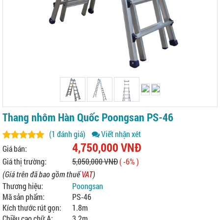
Thang nhôm Hàn Quốc Poongsan PS-46
(1 đánh giá)
Viết nhận xét
4,750,000 VNĐ
Giá bán:
Giá thị trường:
5,050,000 VNĐ
( -6% )
(Giá trên đã bao gồm thuế
VAT
)
Thương hiệu:
Poongsan
Mã sản phẩm:
PS-46
Kích thước rút gọn:
1.8m
Chiều cao chữ A:
3.2m