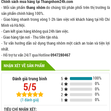
Chính sách mua hàng tại Thangnhom24h.com
- Mỗi sản phẩm
thang nhôm
do chúng tôi phân phối trên thị trường là
sản phẩm chính hãng 100%.
- Giao hàng nhanh trong vòng 1-2h làm việc với khách hàng tại Hồ Chí
Minh và Hà Nội.
- Cam kết giao hàng không quá 24h làm việc.
- Giao hàng tận nơi - Thu tiền tận nhà.
- Tư vấn hướng dẫn sử dụng thang nhôm một cách an toàn và tiện lợi
nhất.
- Hỗ trợ tư vấn 24/7 qua Hotline
0947280467
NHẬN XÉT VỀ SẢN PHẨM
100%
Đánh giá trung bình
5
5/5
0%
4
0%
3
0%
2
0%
(1 đánh giá)
1
TIÊU CHÍ NHẬN XÉT: