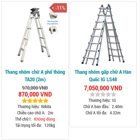
-11%
Thang nhôm chữ A phổ thông
Thang nhôm gấp chữ A Hàn
TA20 (2m)
Quốc IG LS48
7,050,000 VNĐ
970,000 VNĐ
870,000 VNĐ
Thương hiệu:
IG
Thương hiệu:
Nikita
Chữ A ban đầu:
2.40m
Chiều cao chữ A:
2m
Chữ A tối đa:
4.32m
Thế chữ I:
Không dùng
Tải trọng tối đa:
120kg