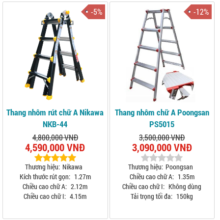
-5%
-12%
Thang nhôm rút chữ A Nikawa
Thang nhôm chữ A Poongsan
NKB-44
PS5015
4,800,000 VNĐ
3,500,000 VNĐ
4,590,000 VNĐ
3,090,000 VNĐ
Thương hiệu:
Nikawa
Thương hiệu:
Poongsan
Kích thước rút gọn:
1.27m
Chiều cao chữ A:
1.35m
Chiều cao chữ A:
2.12m
Chiều cao chữ I:
Không dùng
Chiều cao chữ I:
4.15m
Tải trọng tối đa:
150kg