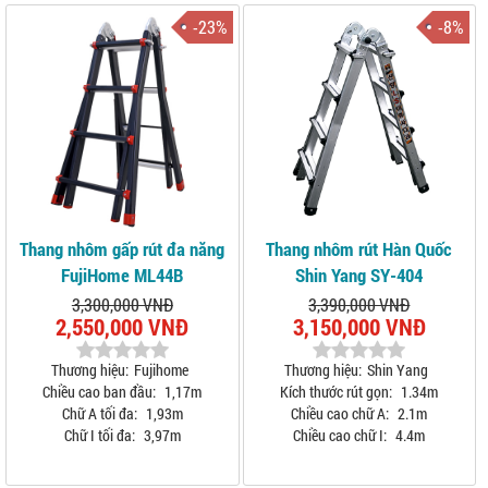
-23%
-8%
Thang nhôm gấp rút đa năng
Thang nhôm rút Hàn Quốc
FujiHome ML44B
Shin Yang SY-404
3,300,000 VNĐ
3,390,000 VNĐ
2,550,000 VNĐ
3,150,000 VNĐ
Thương hiệu:
Fujihome
Thương hiệu:
Shin Yang
Chiều cao ban đầu:
1,17m
Kích thước rút gọn:
1.34m
Chữ A tối đa:
1,93m
Chiều cao chữ A:
2.1m
Chữ I tối đa:
3,97m
Chiều cao chữ I:
4.4m