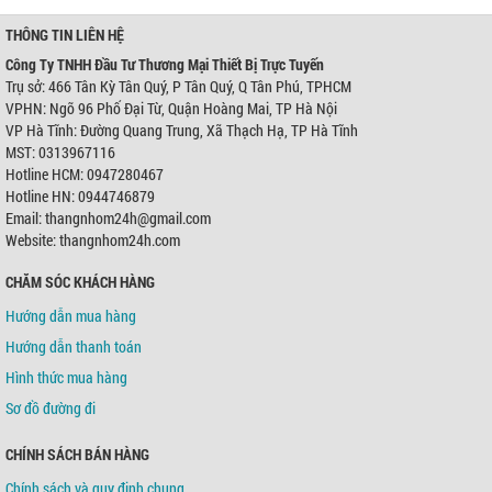
THÔNG TIN LIÊN HỆ
Công Ty TNHH Đầu Tư Thương Mại Thiết Bị Trực Tuyến
Trụ sở: 466 Tân Kỳ Tân Quý, P Tân Quý, Q Tân Phú, TPHCM
VPHN: Ngõ 96 Phố Đại Từ, Quận Hoàng Mai, TP Hà Nội
VP Hà Tĩnh: Đường Quang Trung, Xã Thạch Hạ, TP Hà Tĩnh
MST: 0313967116
Hotline HCM: 0947280467
Hotline HN: 0944746879
Email: thangnhom24h@gmail.com
Website: thangnhom24h.com
CHĂM SÓC KHÁCH HÀNG
Hướng dẫn mua hàng
Hướng dẫn thanh toán
Hình thức mua hàng
Sơ đồ đường đi
CHÍNH SÁCH BÁN HÀNG
Chính sách và quy định chung