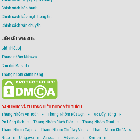
Chính sách bảo hành
Chính sách bảo mật thông tin
Chính sách vận chuyển
LIÊN KẾT WEBSITE
Giá Thiết Bị
Thang nhôm Nikawa
Con đội Masada
Thang nhôm chính hãng
DANH MỤC VÀ THƯƠNG HIỆU ĐƯỢC YÊU THÍCH
Thang Nhôm An Toàn
Thang Nhôm Rút Gọn
Xe Đẩy Hàng
Pa Lăng Xích
Thang Nhôm Cách Điện
Thang Nhôm Trượt
Thang Nhôm Gấp
Thang Nhôm Ghế Tay Vịn
Thang Nhôm Chữ A
Nitto
Unigawa
Ameca
Advindeq
Kenfon