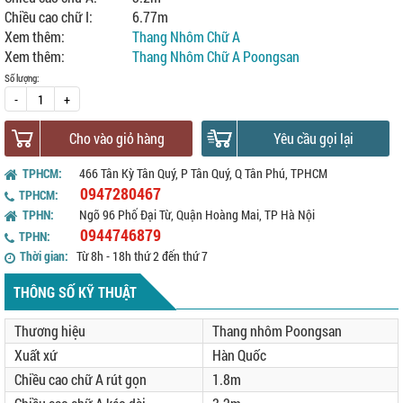
Chiều cao chữ I:
6.77m
Xem thêm:
Thang Nhôm Chữ A
Xem thêm:
Thang Nhôm Chữ A Poongsan
Số lượng:
-
+
Cho vào giỏ hàng
Yêu cầu gọi lại
TPHCM:
466 Tân Kỳ Tân Quý, P Tân Quý, Q Tân Phú, TPHCM
0947280467
TPHCM:
TPHN:
Ngõ 96 Phố Đại Từ, Quận Hoàng Mai, TP Hà Nội
0944746879
TPHN:
Thời gian:
Từ 8h - 18h thứ 2 đến thứ 7
THÔNG SỐ KỸ THUẬT
Thương hiệu
Thang nhôm Poongsan
Xuất xứ
Hàn Quốc
Chiều cao chữ A rút gọn
1.8m