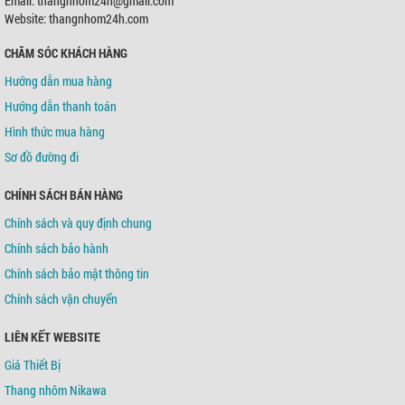
Email: thangnhom24h@gmail.com
Chủ TK:
Võ Tá Tông
Số TK:
0421000489936
Website: thangnhom24h.com
CHĂM SÓC KHÁCH HÀNG
Ngân hàng TMCP Á Châu (ACB)
Chi nhánh:
Chi nhánh Tân Bình
Hướng dẫn mua hàng
Chủ TK:
Võ Tá Tông
Số TK:
216 721 459
Hướng dẫn thanh toán
Hình thức mua hàng
Sơ đồ đường đi
CHÍNH SÁCH BÁN HÀNG
Chính sách và quy định chung
Chính sách bảo hành
Chính sách bảo mật thông tin
Chính sách vận chuyển
LIÊN KẾT WEBSITE
Giá Thiết Bị
Thang nhôm Nikawa