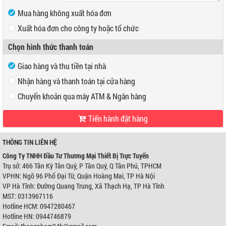
Mua hàng không xuất hóa đơn
Xuất hóa đơn cho công ty hoặc tổ chức
Mã số thuế
Chọn hình thức thanh toán
Tên công ty
Giao hàng và thu tiền tại nhà
Địa chỉ
Nhận hàng và thanh toán tại cửa hàng
Chuyển khoản qua máy ATM & Ngân hàng
Tiến hành đặt hàng
VP Hồ Chí Minh:
Địa chỉ:
466 Tân Kỳ Tân Quý, P Tân Quý, Q Tân Phú, TPHCM
Điện thoại:
0947280467
THÔNG TIN LIÊN HỆ
VP Hà Nội:
Công Ty TNHH Đầu Tư Thương Mại Thiết Bị Trực Tuyến
Địa chỉ:
Ngõ 96 Phố Đại Từ, Quận Hoàng Mai, TP Hà Nội
Trụ sở: 466 Tân Kỳ Tân Quý, P Tân Quý, Q Tân Phú, TPHCM
Điện thoại:
0944746879
VPHN: Ngõ 96 Phố Đại Từ, Quận Hoàng Mai, TP Hà Nội
Ngân hàng Ngoại thương Việt Nam
Chi nhánh:
Chi nhánh Hùng Vương
VP Hà Tĩnh: Đường Quang Trung, Xã Thạch Hạ, TP Hà Tĩnh
Chủ TK:
Công ty TNHH Đầu Tư TM Thiết Bị Trực Tuyến
MST: 0313967116
Số TK:
0421000489933
Hotline HCM: 0947280467
Ngân hàng Ngoại thương Việt Nam
Hotline HN: 0944746879
Chi nhánh:
Chi nhánh Hùng Vương