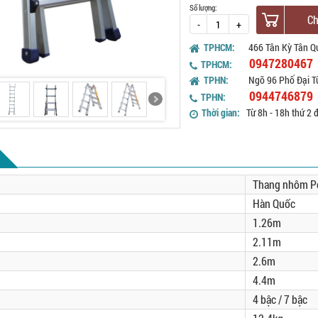
Số lượng:
Ch
-
+
TPHCM:
466 Tân Kỳ Tân Q
0947280467
TPHCM:
TPHN:
Ngõ 96 Phố Đại T
0944746879
TPHN:
Thời gian:
Từ 8h - 18h thứ 2 
Thang nhôm P
Hàn Quốc
1.26m
2.11m
2.6m
4.4m
4 bậc / 7 bậc