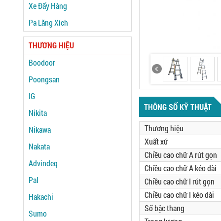
Xe Đẩy Hàng
Pa Lăng Xích
THƯƠNG HIỆU
Boodoor
Poongsan
IG
THÔNG SỐ KỸ THUẬT
Nikita
Thương hiệu
Nikawa
Xuất xứ
Nakata
Chiều cao chữ A rút gọn
Advindeq
Chiều cao chữ A kéo dài
Pal
Chiều cao chữ I rút gọn
Chiều cao chữ I kéo dài
Hakachi
Số bậc thang
Sumo