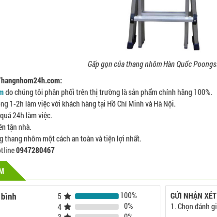
Gấp gọn của thang nhôm Hàn Quốc Poongs
 Thangnhom24h.com:
ôm
do chúng tôi phân phối trên thị trường là sản phẩm chính hãng 100%.
ng 1-2h làm việc với khách hàng tại Hồ Chí Minh và Hà Nội.
quá 24h làm việc.
ền tận nhà.
 thang nhôm một cách an toàn và tiện lợi nhất.
otline
0947280467
ẨM
100%
 bình
GỬI NHẬN XÉT
5
0%
1. Chọn đánh gi
4
0%
3