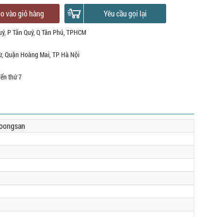
o vào giỏ hàng
Yêu cầu gọi lại
uý, P Tân Quý, Q Tân Phú, TPHCM
ừ, Quận Hoàng Mai, TP Hà Nội
đến thứ 7
oongsan