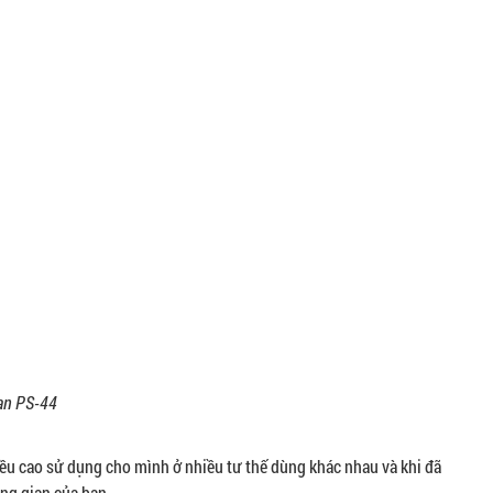
an PS-44
iều cao sử dụng cho mình ở nhiều tư thế dùng khác nhau và khi đã
ng gian của bạn.