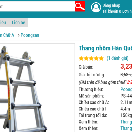
Đăng nhập
Tài khoản & Đơn 
hiệu
Liên hệ
m Chữ A
Poongsan
Thang nhôm Hàn Qu
(1 đánh giá)
3,2
Giá bán:
Giá thị trường:
3,535
(Giá trên đã bao gồm thuế
VA
Thương hiệu:
Poon
Mã sản phẩm:
PS-44
Chiều cao chữ A:
2.11
Chiều cao chữ I:
4.4m
Tải trọng tối đa:
150kg
Xem thêm:
Thang
Xem thêm:
Thang