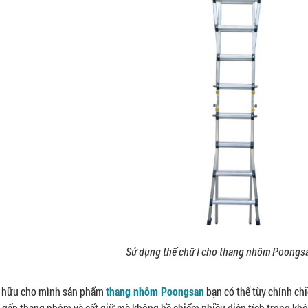
Sử dụng thế chữ I cho thang nhôm Poongs
sở hữu cho mình sản phẩm
thang nhôm Poongsan
bạn có thể tùy chỉnh ch
 gấp thang nhôm và cất giữ mà không hề chiếm nhiều diện tích trong khô