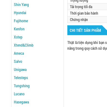
Trọng lượng
Shin Yang
Tải trọng tối đa
Hyundai
Thời gian bảo hành
Chứng nhận
Fujihome
Kenfon
CHI TIẾT SẢN PHẨM
Xstep
Thật là tiện dụng khi bạn
Xtend&Climb
năng trong quy cách sử dụ
Ameca
Salvo
Unigawa
Telesteps
Tungshing
Lucano
Hasegawa