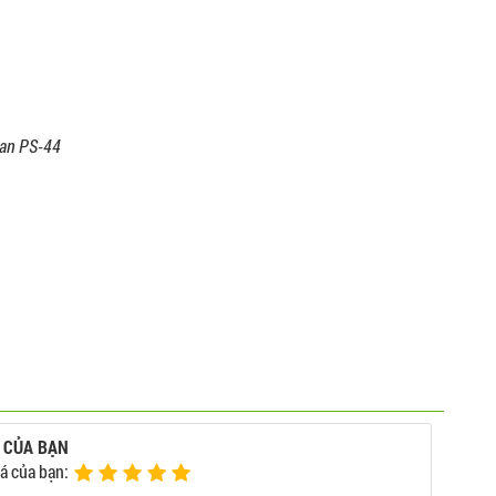
an PS-44
 CỦA BẠN
á của bạn: