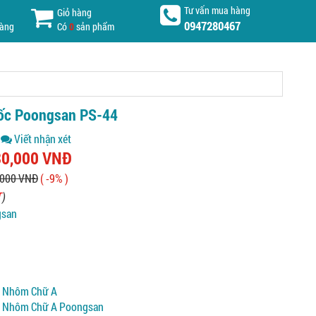
Tư vấn mua hàng
Giỏ hàng
0947280467
hàng
Có
0
sản phẩm
ốc Poongsan PS-44
Viết nhận xét
30,000 VNĐ
,000 VNĐ
( -9% )
T
)
gsan
m
 Nhôm Chữ A
 Nhôm Chữ A Poongsan