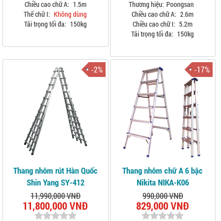
Chiều cao chữ A:
1.5m
Thương hiệu:
Poongsan
Thế chữ I:
Không dùng
Chiều cao chữ A:
2.6m
Tải trọng tối đa:
150kg
Chiều cao chữ I:
5.2m
Tải trọng tối đa:
150kg
-2%
-17%
Thang nhôm rút Hàn Quốc
Thang nhôm chữ A 6 bậc
Shin Yang SY-412
Nikita NIKA-K06
11,990,000 VNĐ
990,000 VNĐ
11,800,000 VNĐ
829,000 VNĐ