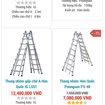
Thương hiệu:
Poongsan
Tải trọng tối đa:
150kg
Thương hiệu:
IG
Xuất xứ:
Hàn Quốc
Chiều cao chữ A:
2.3m
Chiều cao chữ I:
4.8m
-7%
Thang nhôm gấp chữ A Hàn
Thang nhôm Hàn Quốc
Quốc IG LS51
Poongsan PS-48
12,400,000 VNĐ
7,550,000 VNĐ
7,080,000 VNĐ
Thương hiệu:
IG