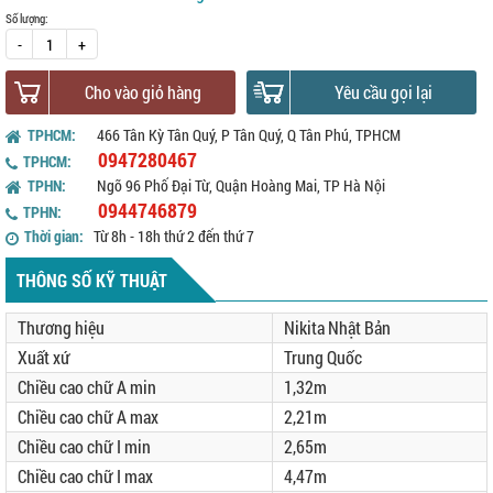
Số lượng:
-
+
Cho vào giỏ hàng
Yêu cầu gọi lại
TPHCM:
466 Tân Kỳ Tân Quý, P Tân Quý, Q Tân Phú, TPHCM
0947280467
TPHCM:
TPHN:
Ngõ 96 Phố Đại Từ, Quận Hoàng Mai, TP Hà Nội
0944746879
TPHN:
Thời gian:
Từ 8h - 18h thứ 2 đến thứ 7
THÔNG SỐ KỸ THUẬT
Thương hiệu
Nikita Nhật Bản
Xuất xứ
Trung Quốc
Chiều cao chữ A min
1,32m
Chiều cao chữ A max
2,21m
Chiều cao chữ I min
2,65m
Chiều cao chữ I max
4,47m