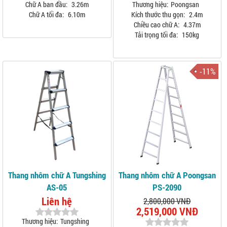
Chữ A ban đầu:
3.26m
Thương hiệu:
Poongsan
Chữ A tối đa:
6.10m
Kích thước thu gọn:
2.4m
Chiều cao chữ A:
4.37m
Tải trọng tối đa:
150kg
-11%
Thang nhôm chữ A Tungshing
Thang nhôm chữ A Poongsan
AS-05
PS-2090
Liên hệ
2,800,000 VNĐ
2,519,000 VNĐ
Thương hiệu:
Tungshing