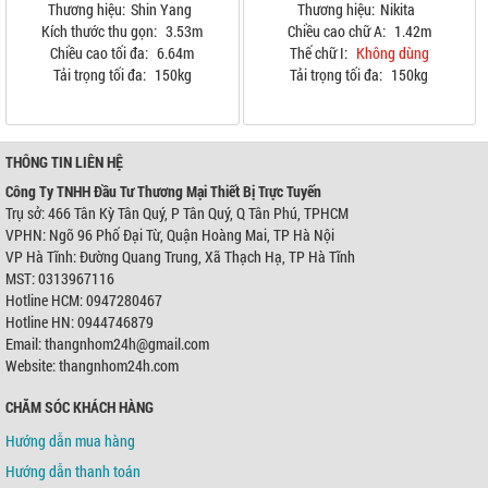
Thương hiệu:
Shin Yang
Thương hiệu:
Nikita
Kích thước thu gọn:
3.53m
Chiều cao chữ A:
1.42m
Chiều cao tối đa:
6.64m
Thế chữ I:
Không dùng
Tải trọng tối đa:
150kg
Tải trọng tối đa:
150kg
THÔNG TIN LIÊN HỆ
Công Ty TNHH Đầu Tư Thương Mại Thiết Bị Trực Tuyến
Trụ sở: 466 Tân Kỳ Tân Quý, P Tân Quý, Q Tân Phú, TPHCM
VPHN: Ngõ 96 Phố Đại Từ, Quận Hoàng Mai, TP Hà Nội
VP Hà Tĩnh: Đường Quang Trung, Xã Thạch Hạ, TP Hà Tĩnh
MST: 0313967116
Hotline HCM: 0947280467
Hotline HN: 0944746879
Email: thangnhom24h@gmail.com
Website: thangnhom24h.com
CHĂM SÓC KHÁCH HÀNG
Hướng dẫn mua hàng
Hướng dẫn thanh toán