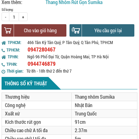
Xem thêm:
Thang Nhôm Rút Gọn Sumika
Số lượng:
-
+
Cho vào giỏ hàng
Yêu cầu gọi lại
TPHCM:
466 Tân Kỳ Tân Quý, P Tân Quý, Q Tân Phú, TPHCM
0947280467
TPHCM:
TPHN:
Ngõ 96 Phố Đại Từ, Quận Hoàng Mai, TP Hà Nội
0944746879
TPHN:
Thời gian:
Từ 8h - 18h thứ 2 đến thứ 7
THÔNG SỐ KỸ THUẬT
Thương hiệu
Thang nhôm Sumika
Công nghệ
Nhật Bản
Xuất xứ
Trung Quốc
Kích thước rút gọn
91cm
Chiều cao chữ A tối đa
2.37m
Chiều cao chữ I tối đa
5m