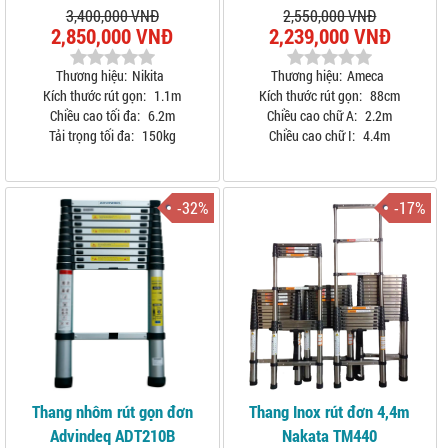
3,400,000 VNĐ
2,550,000 VNĐ
2,850,000 VNĐ
2,239,000 VNĐ
Thương hiệu:
Nikita
Thương hiệu:
Ameca
Kích thước rút gọn:
1.1m
Kích thước rút gọn:
88cm
Chiều cao tối đa:
6.2m
Chiều cao chữ A:
2.2m
Tải trọng tối đa:
150kg
Chiều cao chữ I:
4.4m
-32%
-17%
Thang nhôm rút gọn đơn
Thang Inox rút đơn 4,4m
Advindeq ADT210B
Nakata TM440