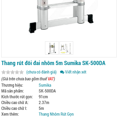
Thang rút đôi đai nhôm 5m Sumika SK-500DA
(chưa có đánh giá)
Viết nhận xét
(Giá trên chưa bao gồm thuế
VAT
)
Thương hiệu:
Sumika
Mã sản phẩm:
SK-500DA
Kích thước rút gọn:
91cm
Chiều cao chữ A:
2.37m
Chiều cao chữ I:
5m
Xem thêm:
Thang Nhôm Rút Gọn