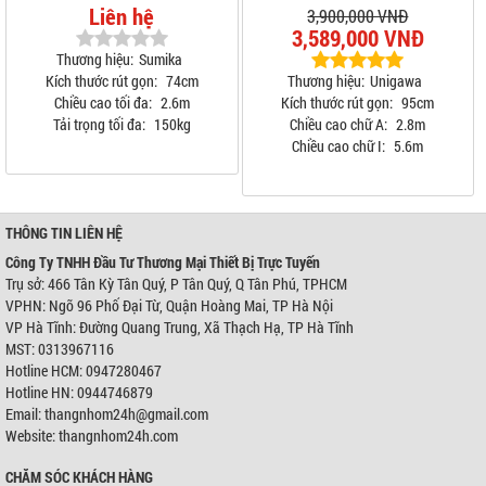
Liên hệ
3,900,000 VNĐ
3,589,000 VNĐ
Thương hiệu:
Sumika
Kích thước rút gọn:
74cm
Thương hiệu:
Unigawa
Chiều cao tối đa:
2.6m
Kích thước rút gọn:
95cm
Tải trọng tối đa:
150kg
Chiều cao chữ A:
2.8m
Chiều cao chữ I:
5.6m
THÔNG TIN LIÊN HỆ
Công Ty TNHH Đầu Tư Thương Mại Thiết Bị Trực Tuyến
Trụ sở: 466 Tân Kỳ Tân Quý, P Tân Quý, Q Tân Phú, TPHCM
VPHN: Ngõ 96 Phố Đại Từ, Quận Hoàng Mai, TP Hà Nội
VP Hà Tĩnh: Đường Quang Trung, Xã Thạch Hạ, TP Hà Tĩnh
MST: 0313967116
Hotline HCM: 0947280467
Hotline HN: 0944746879
Email: thangnhom24h@gmail.com
Website: thangnhom24h.com
CHĂM SÓC KHÁCH HÀNG