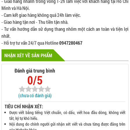
- Giao hàng nhanh trong vòng 1-2h làm việc với khách hàng tại Hồ Chí
Minh và Hà Nội.
- Cam kết giao hàng không quá 24h làm việc.
- Giao hàng tận nơi - Thu tiền tận nhà.
- Tư vấn hướng dẫn sử dụng thang nhôm một cách an toàn và tiện lợi
nhất.
- Hỗ trợ tư vấn 24/7 qua Hotline
0947280467
NHẬN XÉT VỀ SẢN PHẨM
Đánh giá trung bình
0/5
(chưa có đánh giá)
TIÊU CHÍ NHẬN XÉT:
Được viết bằng tiếng Việt chuẩn, có dấu, viết hoa đầu dòng, không viết
tắt, ký tự khó hiểu.
Nội dung do chính người gửi nhận xét viết và chưa từng được đăng trên
các Website khác.