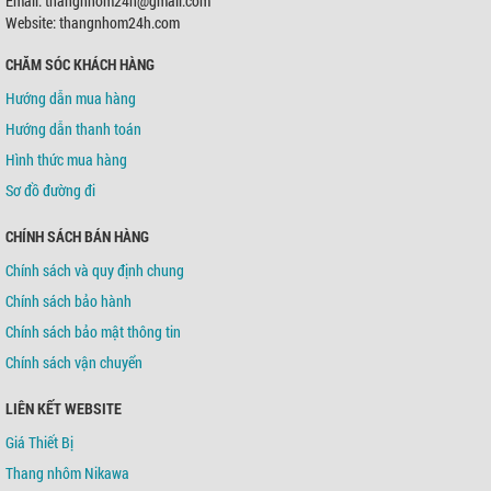
Email: thangnhom24h@gmail.com
Chủ TK:
Võ Tá Tông
Số TK:
0421000489936
Website: thangnhom24h.com
CHĂM SÓC KHÁCH HÀNG
Ngân hàng TMCP Á Châu (ACB)
Chi nhánh:
Chi nhánh Tân Bình
Hướng dẫn mua hàng
Chủ TK:
Võ Tá Tông
Số TK:
216 721 459
Hướng dẫn thanh toán
Hình thức mua hàng
Sơ đồ đường đi
CHÍNH SÁCH BÁN HÀNG
Chính sách và quy định chung
Chính sách bảo hành
Chính sách bảo mật thông tin
Chính sách vận chuyển
LIÊN KẾT WEBSITE
Giá Thiết Bị
Thang nhôm Nikawa