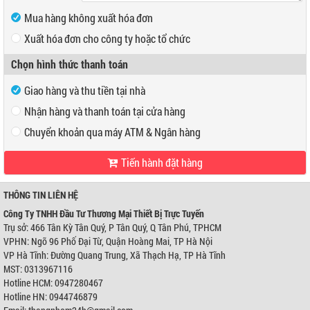
Mua hàng không xuất hóa đơn
Xuất hóa đơn cho công ty hoặc tổ chức
Mã số thuế
Chọn hình thức thanh toán
Tên công ty
Giao hàng và thu tiền tại nhà
Địa chỉ
Nhận hàng và thanh toán tại cửa hàng
Chuyển khoản qua máy ATM & Ngân hàng
Tiến hành đặt hàng
VP Hồ Chí Minh:
Địa chỉ:
466 Tân Kỳ Tân Quý, P Tân Quý, Q Tân Phú, TPHCM
Điện thoại:
0947280467
THÔNG TIN LIÊN HỆ
VP Hà Nội:
Công Ty TNHH Đầu Tư Thương Mại Thiết Bị Trực Tuyến
Địa chỉ:
Ngõ 96 Phố Đại Từ, Quận Hoàng Mai, TP Hà Nội
Trụ sở: 466 Tân Kỳ Tân Quý, P Tân Quý, Q Tân Phú, TPHCM
Điện thoại:
0944746879
VPHN: Ngõ 96 Phố Đại Từ, Quận Hoàng Mai, TP Hà Nội
Ngân hàng Ngoại thương Việt Nam
Chi nhánh:
Chi nhánh Hùng Vương
VP Hà Tĩnh: Đường Quang Trung, Xã Thạch Hạ, TP Hà Tĩnh
Chủ TK:
Công ty TNHH Đầu Tư TM Thiết Bị Trực Tuyến
MST: 0313967116
Số TK:
0421000489933
Hotline HCM: 0947280467
Ngân hàng Ngoại thương Việt Nam
Hotline HN: 0944746879
Chi nhánh:
Chi nhánh Hùng Vương