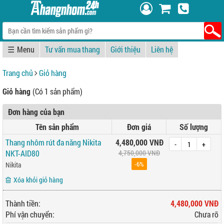
☰
Tư vấn mua thang
Giới thiệu
Liên hệ
Trang chủ
Giỏ hàng
Giỏ hàng
(Có 1 sản phẩm)
Đơn hàng của bạn
Tên sản phẩm
Đơn giá
Số lượng
Thang nhôm rút đa năng Nikita
4,480,000 VNĐ
-
+
NKT-AID80
4,750,000 VNĐ
-6%
Nikita
Xóa khỏi giỏ hàng
Thành tiền:
4,480,000 VNĐ
Phí vận chuyển:
Chưa rõ