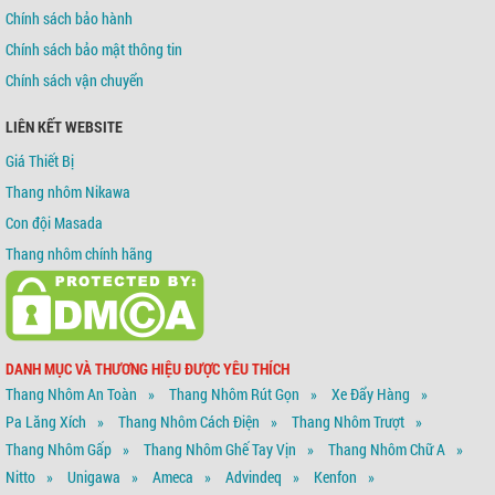
Chính sách bảo hành
Chính sách bảo mật thông tin
Chính sách vận chuyển
LIÊN KẾT WEBSITE
Giá Thiết Bị
Thang nhôm Nikawa
Con đội Masada
Thang nhôm chính hãng
DANH MỤC VÀ THƯƠNG HIỆU ĐƯỢC YÊU THÍCH
Thang Nhôm An Toàn
Thang Nhôm Rút Gọn
Xe Đẩy Hàng
Pa Lăng Xích
Thang Nhôm Cách Điện
Thang Nhôm Trượt
Thang Nhôm Gấp
Thang Nhôm Ghế Tay Vịn
Thang Nhôm Chữ A
Nitto
Unigawa
Ameca
Advindeq
Kenfon