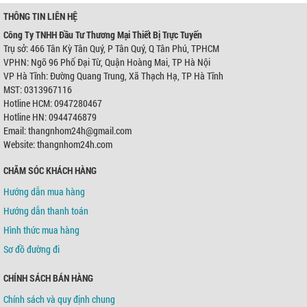
THÔNG TIN LIÊN HỆ
Công Ty TNHH Đầu Tư Thương Mại Thiết Bị Trực Tuyến
Trụ sở: 466 Tân Kỳ Tân Quý, P Tân Quý, Q Tân Phú, TPHCM
VPHN: Ngõ 96 Phố Đại Từ, Quận Hoàng Mai, TP Hà Nội
VP Hà Tĩnh: Đường Quang Trung, Xã Thạch Hạ, TP Hà Tĩnh
MST: 0313967116
Hotline HCM: 0947280467
Hotline HN: 0944746879
Email: thangnhom24h@gmail.com
Website: thangnhom24h.com
CHĂM SÓC KHÁCH HÀNG
Hướng dẫn mua hàng
Hướng dẫn thanh toán
Hình thức mua hàng
Sơ đồ đường đi
CHÍNH SÁCH BÁN HÀNG
Chính sách và quy định chung