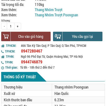
Tải trọng tối đa:
110kg
Xem thêm:
Thang Nhôm Trượt
Xem thêm:
Thang Nhôm Trượt Poongsan
Số lượng:
-
+
Cho vào giỏ hàng
Yêu cầu gọi lại
TPHCM:
466 Tân Kỳ Tân Quý, P Tân Quý, Q Tân Phú, TPHCM
0947280467
TPHCM:
TPHN:
Ngõ 96 Phố Đại Từ, Quận Hoàng Mai, TP Hà Nội
0944746879
TPHN:
Thời gian:
Từ 8h - 18h thứ 2 đến thứ 7
THÔNG SỐ KỸ THUẬT
Thương hiệu
Thang nhôm Poongsan
Xuất xứ
Hàn Quốc
Kích thước ban đầu
6.23m