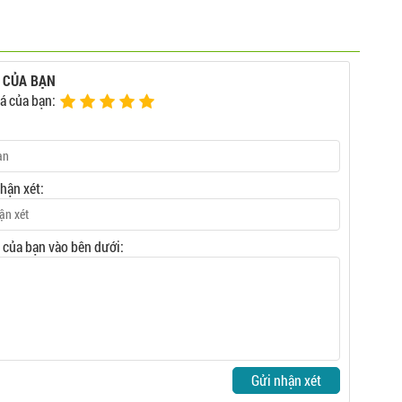
 CỦA BẠN
á của bạn:
nhận xét:
t của bạn vào bên dưới:
Gửi nhận xét