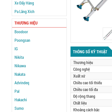
Xe Đẩy Hàng
Pa Lăng Xích
THƯƠNG HIỆU
Boodoor
Poongsan
IG
THÔNG SỐ KỸ THUẬT
Nikita
Thương hiệu
Nikawa
Công nghệ
Nakata
Xuất xứ
Advindeq
Chiều cao tối thiểu
Chiều cao tối đa
Pal
Độ rộng thang
Hakachi
Chất liệu
Sumo
Khoảng cách bậc