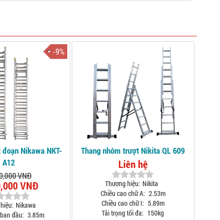
-9%
 đoạn Nikawa NKT-
Thang nhôm trượt Nikita QL 609
A12
Liên hệ
0,000 VNĐ
0,000 VNĐ
Thương hiệu:
Nikita
Chiều cao chữ A:
2.53m
Chiều cao chữ I:
5.89m
hiệu:
Nikawa
Tải trọng tối đa:
150kg
 ban đầu:
3.85m