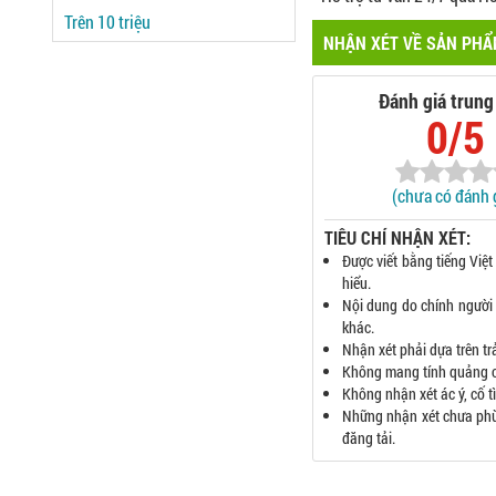
Trên 10 triệu
NHẬN XÉT VỀ SẢN PH
Đánh giá trung
0/5
(chưa có đánh 
TIÊU CHÍ NHẬN XÉT:
Được viết bằng tiếng Việt
hiểu.
Nội dung do chính người 
khác.
Nhận xét phải dựa trên t
Không mang tính quảng c
Không nhận xét ác ý, cố 
Những nhận xét chưa phù h
đăng tải.