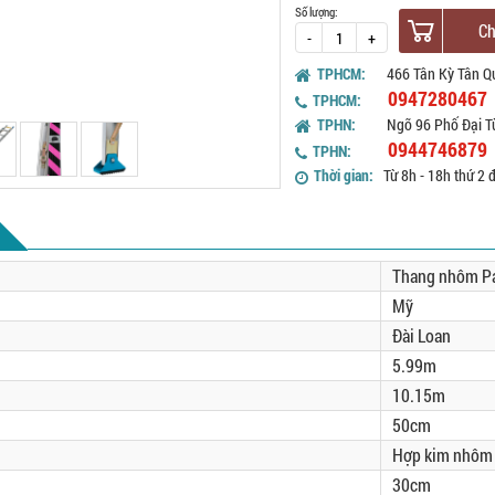
Số lượng:
Ch
-
+
TPHCM:
466 Tân Kỳ Tân Q
0947280467
TPHCM:
TPHN:
Ngõ 96 Phố Đại T
0944746879
TPHN:
Thời gian:
Từ 8h - 18h thứ 2 
Thang nhôm P
Mỹ
Đài Loan
5.99m
10.15m
50cm
Hợp kim nhôm
30cm