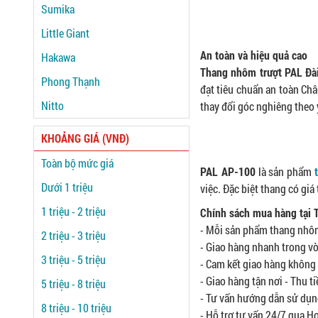
Sumika
Little Giant
An toàn và hiệu quả cao
Hakawa
Thang nhôm trượt PAL Đà
Phong Thạnh
đạt tiêu chuẩn an toàn Ch
Nitto
thay đổi góc nghiêng theo
KHOẢNG GIÁ (VNĐ)
Toàn bộ mức giá
PAL AP-100
là sản phẩm
Dưới 1 triệu
việc. Đặc biệt thang có g
1 triệu - 2 triệu
Chính sách mua hàng tạ
- Mỗi sản phẩm thang nhôm
2 triệu - 3 triệu
- Giao hàng nhanh trong vò
3 triệu - 5 triệu
- Cam kết giao hàng không 
- Giao hàng tận nơi - Thu ti
5 triệu - 8 triệu
- Tư vấn hướng dẫn sử dụng
8 triệu - 10 triệu
- Hỗ trợ tư vấn 24/7 qua H