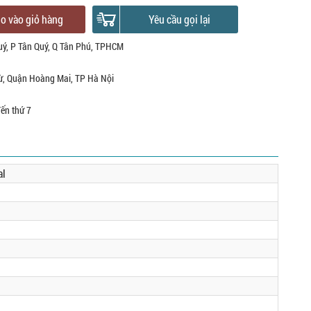
o vào giỏ hàng
Yêu cầu gọi lại
uý, P Tân Quý, Q Tân Phú, TPHCM
ừ, Quận Hoàng Mai, TP Hà Nội
đến thứ 7
al