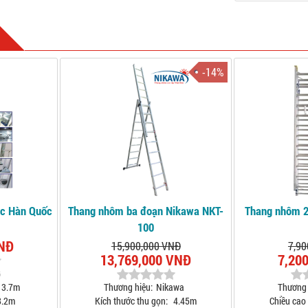
-14%
úc Hàn Quốc
Thang nhôm ba đoạn Nikawa NKT-
Thang nhôm 2
100
VNĐ
15,900,000 VNĐ
7,90
13,769,000 VNĐ
7,20
G
3.7m
Thương hiệu:
Nikawa
Thương 
.2m
Kích thước thu gọn:
4.45m
Chiều cao