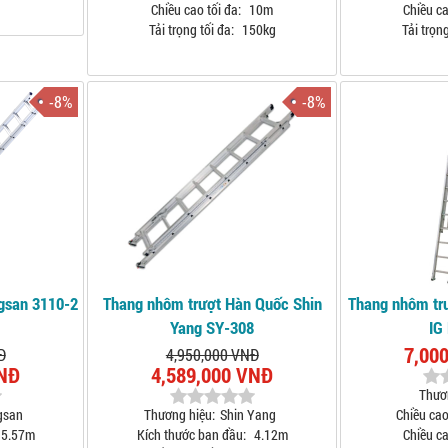
Chiều cao tối đa:
10m
Chiều ca
Tải trọng tối đa:
150kg
Tải trọng
-8%
-8%
gsan 3110-2
Thang nhôm trượt Hàn Quốc Shin
Thang nhôm tr
Yang SY-308
IG
7,00
Đ
4,950,000 VNĐ
VNĐ
4,589,000 VNĐ
Thươ
gsan
Thương hiệu:
Shin Yang
Chiều cao
5.57m
Kích thước ban đầu:
4.12m
Chiều ca