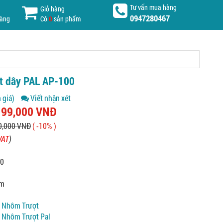
Tư vấn mua hàng
Giỏ hàng
0947280467
hàng
Có
0
sản phẩm
t dây PAL AP-100
 giá)
Viết nhận xét
199,000 VNĐ
0,000 VNĐ
( -10% )
VAT
)
00
m
5m
 Nhôm Trượt
 Nhôm Trượt Pal