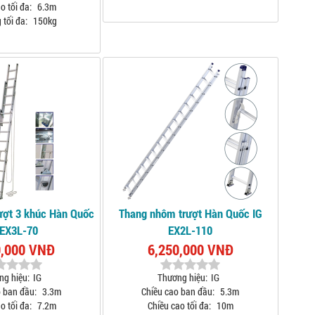
o tối đa:
6.3m
 tối đa:
150kg
ượt 3 khúc Hàn Quốc
Thang nhôm trượt Hàn Quốc IG
 EX3L-70
EX2L-110
0,000 VNĐ
6,250,000 VNĐ
ng hiệu:
IG
Thương hiệu:
IG
 ban đầu:
3.3m
Chiều cao ban đầu:
5.3m
o tối đa:
7.2m
Chiều cao tối đa:
10m