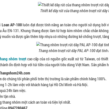
Thiết kế dây rút của thang nhôm trượt rút dâ
i Loan AP-100
luôn đạt được tính năng an toàn cho người sử dụng bởi v
âu Âu EN-131. Khung thang được làm từ hợp kim nhôm chắc chắn không g
 ý muốn và được gắn thêm lớp nhựa có những đường kẻ chống trượt, tăng 
Thang nhôm trượt rút dây PAL AP-100 đạt tính
thang nhôm trượt
cao cấp của có nguồn gốc xuất xứ từ Taiwan, có thiết
iá thành ổn định hợp với túi tiền của người tiêu dùng Việt Nam. Sản ph
i Thangnhom24h.com
 do chúng tôi phân phối trên thị trường là sản phẩm chính hãng 100%.
ng 1-2h làm việc với khách hàng tại Hồ Chí Minh và Hà Nội.
quá 24h làm việc.
ền tận nhà.
 thang nhôm một cách an toàn và tiện lợi nhất.
otline
0947280467