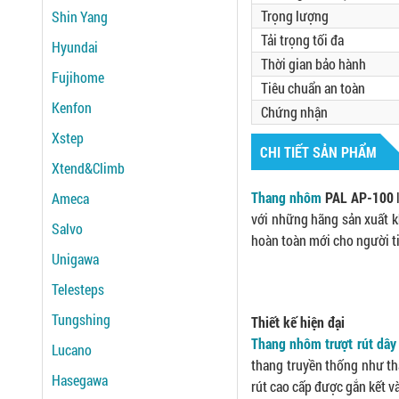
Trọng lượng
Shin Yang
Tải trọng tối đa
Hyundai
Thời gian bảo hành
Fujihome
Tiêu chuẩn an toàn
Kenfon
Chứng nhận
Xstep
CHI TIẾT SẢN PHẨM
Xtend&Climb
Thang nhôm
PAL AP-100
Ameca
với những hãng sản xuất k
Salvo
hoàn toàn mới cho người t
Unigawa
Telesteps
Tungshing
Thiết kế hiện đại
Thang nhôm trượt rút dâ
Lucano
thang truyền thống như tha
Hasegawa
rút cao cấp được gắn kết 