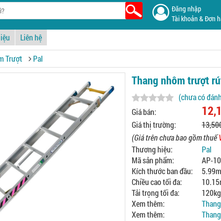
Đăng nhập
Tài khoản & Đơn 
hiệu
Liên hệ
m Trượt
Pal
Thang nhôm trượt rú
(chưa có đánh
12,
Giá bán:
Giá thị trường:
13,50
(Giá trên chưa bao gồm thuế
Thương hiệu:
Pal
Mã sản phẩm:
AP-1
Kích thước ban đầu:
5.99
Chiều cao tối đa:
10.1
Tải trọng tối đa:
120kg
Xem thêm:
Thang
Xem thêm:
Thang