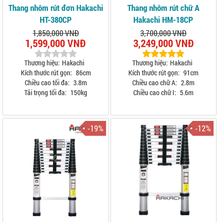
Thang nhôm rút đơn Hakachi
Thang nhôm rút chữ A
HT-380CP
Hakachi HM-18CP
1,850,000 VNĐ
3,700,000 VNĐ
1,599,000 VNĐ
3,249,000 VNĐ
Thương hiệu:
Hakachi
Thương hiệu:
Hakachi
Kích thước rút gọn:
86cm
Kích thước rút gọn:
91cm
Chiều cao tối đa:
3.8m
Chiều cao chữ A:
2.8m
Tải trọng tối đa:
150kg
Chiều cao chữ I:
5.6m
-19%
-12%