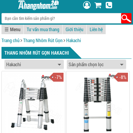
☰
Tư vấn mua thang
Giới thiệu
Liên hệ
Trang chủ
Thang Nhôm Rút Gọn
Hakachi
THANG NHÔM RÚT GỌN HAKACHI
-7%
-8%