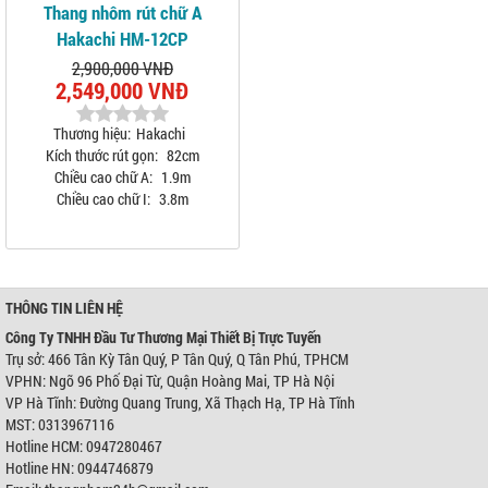
Thang nhôm rút chữ A
Hakachi HM-12CP
2,900,000 VNĐ
2,549,000 VNĐ
Thương hiệu:
Hakachi
Kích thước rút gọn:
82cm
Chiều cao chữ A:
1.9m
Chiều cao chữ I:
3.8m
THÔNG TIN LIÊN HỆ
Công Ty TNHH Đầu Tư Thương Mại Thiết Bị Trực Tuyến
Trụ sở: 466 Tân Kỳ Tân Quý, P Tân Quý, Q Tân Phú, TPHCM
VPHN: Ngõ 96 Phố Đại Từ, Quận Hoàng Mai, TP Hà Nội
VP Hà Tĩnh: Đường Quang Trung, Xã Thạch Hạ, TP Hà Tĩnh
MST: 0313967116
Hotline HCM: 0947280467
Hotline HN: 0944746879