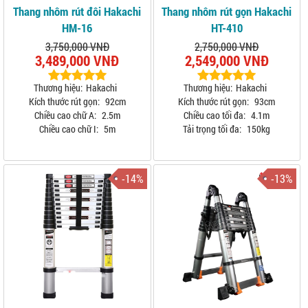
Thang nhôm rút đôi Hakachi
Thang nhôm rút gọn Hakachi
HM-16
HT-410
3,750,000 VNĐ
2,750,000 VNĐ
3,489,000 VNĐ
2,549,000 VNĐ
Thương hiệu:
Hakachi
Thương hiệu:
Hakachi
Kích thước rút gọn:
92cm
Kích thước rút gọn:
93cm
Chiều cao chữ A:
2.5m
Chiều cao tối đa:
4.1m
Chiều cao chữ I:
5m
Tải trọng tối đa:
150kg
-14%
-13%