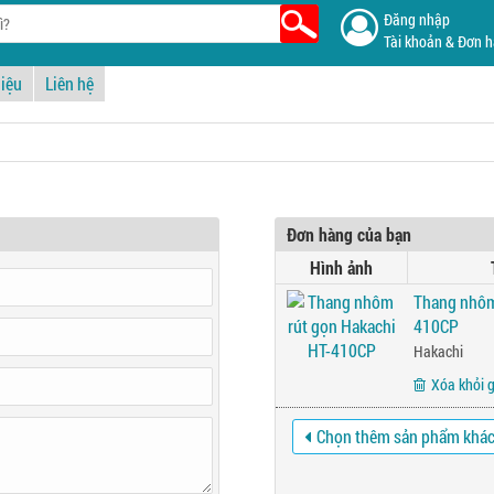
Đăng nhập
Tài khoản & Đơn 
hiệu
Liên hệ
Đơn hàng của bạn
Hình ảnh
Thang nhôm
410CP
Hakachi
Xóa khỏi 
Chọn thêm sản phẩm khá