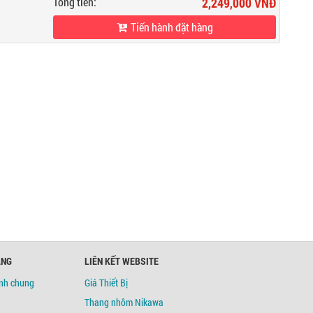
Tổng tiền:
2,249,000 VNĐ
Tiến hành đặt hàng
ÀNG
LIÊN KẾT WEBSITE
ịnh chung
Giá Thiết Bị
h
Thang nhôm Nikawa