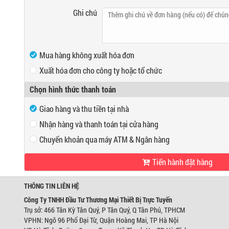
Ghi chú
Mua hàng không xuất hóa đơn
Xuất hóa đơn cho công ty hoặc tổ chức
Mã số thuế
Chọn hình thức thanh toán
Tên công ty
Giao hàng và thu tiền tại nhà
Địa chỉ
Nhận hàng và thanh toán tại cửa hàng
Chuyển khoản qua máy ATM & Ngân hàng
VP Hồ Chí Minh:
Tiến hành đặt hàng
Địa chỉ:
466 Tân Kỳ Tân Quý, P Tân Quý, Q Tân Phú, TPHCM
Ngân hàng Ngoại thương Việt Nam
Điện thoại:
0947280467
Chi nhánh:
Chi nhánh Hùng Vương
Chủ TK:
Công ty TNHH Đầu Tư TM Thiết Bị Trự
THÔNG TIN LIÊN HỆ
VP Hà Nội:
Số TK:
0421000489933
Địa chỉ:
Ngõ 96 Phố Đại Từ, Quận Hoàng Mai, TP Hà Nội
Công Ty TNHH Đầu Tư Thương Mại Thiết Bị Trực Tuyến
Điện thoại:
0944746879
Trụ sở: 466 Tân Kỳ Tân Quý, P Tân Quý, Q Tân Phú, TPHCM
Ngân hàng Ngoại thương Việt Nam
VPHN: Ngõ 96 Phố Đại Từ, Quận Hoàng Mai, TP Hà Nội
Chi nhánh:
Chi nhánh Hùng Vương
Chủ TK:
Võ Tá Tông