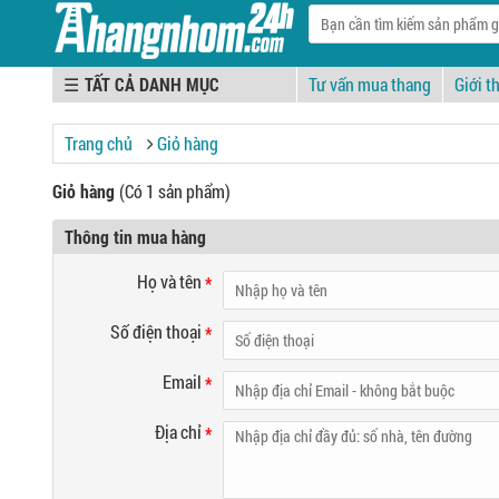
☰
Tư vấn mua thang
Giới t
Trang chủ
Giỏ hàng
Giỏ hàng
(Có 1 sản phẩm)
Thông tin mua hàng
Họ và tên
*
Số điện thoại
*
Email
*
Địa chỉ
*