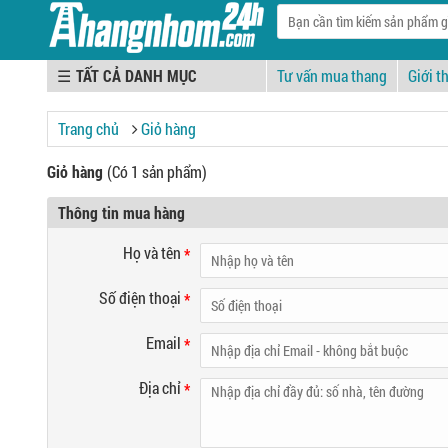
☰
Tư vấn mua thang
Giới t
Trang chủ
Giỏ hàng
Giỏ hàng
(Có 1 sản phẩm)
Thông tin mua hàng
Họ và tên
*
Số điện thoại
*
Email
*
Địa chỉ
*