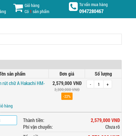
Tư vấn mua hàng
Giỏ hàng
0947280467
hàng
Có
1
sản phẩm
Tên sản phẩm
Đơn giá
Số lượng
 rút chữ A Hakachi HM-
2,579,000 VNĐ
-
+
3,300,000 VNĐ
-22%
giỏ hàng
c
Thành tiền:
2,579,000 VNĐ
Phí vận chuyển:
Chưa rõ