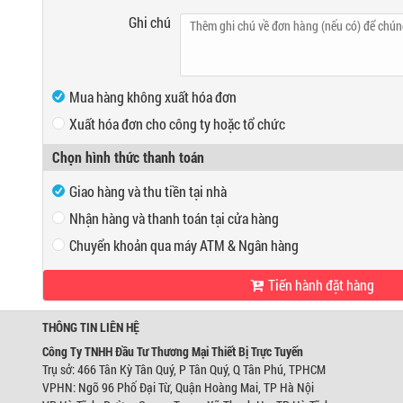
Ghi chú
Mua hàng không xuất hóa đơn
Xuất hóa đơn cho công ty hoặc tổ chức
Mã số thuế
Chọn hình thức thanh toán
Tên công ty
Giao hàng và thu tiền tại nhà
Địa chỉ
Nhận hàng và thanh toán tại cửa hàng
Chuyển khoản qua máy ATM & Ngân hàng
VP Hồ Chí Minh:
Tiến hành đặt hàng
Địa chỉ:
466 Tân Kỳ Tân Quý, P Tân Quý, Q Tân Phú, TPHCM
Ngân hàng Ngoại thương Việt Nam
Điện thoại:
0947280467
Chi nhánh:
Chi nhánh Hùng Vương
Chủ TK:
Công ty TNHH Đầu Tư TM Thiết Bị Trự
THÔNG TIN LIÊN HỆ
VP Hà Nội:
Số TK:
0421000489933
Địa chỉ:
Ngõ 96 Phố Đại Từ, Quận Hoàng Mai, TP Hà Nội
Công Ty TNHH Đầu Tư Thương Mại Thiết Bị Trực Tuyến
Điện thoại:
0944746879
Trụ sở: 466 Tân Kỳ Tân Quý, P Tân Quý, Q Tân Phú, TPHCM
Ngân hàng Ngoại thương Việt Nam
VPHN: Ngõ 96 Phố Đại Từ, Quận Hoàng Mai, TP Hà Nội
Chi nhánh:
Chi nhánh Hùng Vương
Chủ TK:
Võ Tá Tông