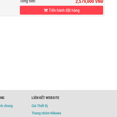
Tổng tiền:
2,579,000 VNĐ
Tiến hành đặt hàng
ÀNG
LIÊN KẾT WEBSITE
ịnh chung
Giá Thiết Bị
h
Thang nhôm Nikawa