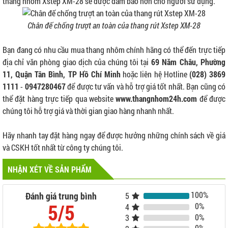
thang nhôm Xstep XM-28 sẽ được đảm bảo hơn cho người sử dụng.
Chân đế chống trượt an toàn của thang rút Xstep XM-28
Bạn đang có nhu cầu mua thang nhôm chính hãng có thể đến trực tiếp
địa chỉ văn phòng giao dịch của chúng tôi tại
69 Năm Châu, Phường
11, Quận Tân Bình, TP Hồ Chí Minh
hoặc liên hệ Hotline
(028) 3869
1111
-
0947280467
để được tư vấn và hỗ trợ giá tốt nhất. Bạn cũng có
thể đặt hàng trực tiếp qua website
www.thangnhom24h.com
để được
chúng tôi hỗ trợ giá và thời gian giao hàng nhanh nhất.
Hãy nhanh tay đặt hàng ngay để được hưởng những chính sách về giá
và CSKH tốt nhất từ công ty chúng tôi.
NHẬN XÉT VỀ SẢN PHẨM
100%
Đánh giá trung bình
5
5/5
0%
4
0%
3
0%