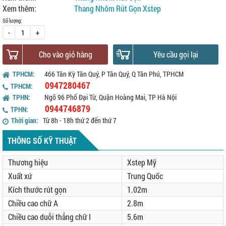
Xem thêm:
Thang Nhôm Rút Gọn Xstep
Số lượng:
-
+
Cho vào giỏ hàng
Yêu cầu gọi lại
TPHCM:
466 Tân Kỳ Tân Quý, P Tân Quý, Q Tân Phú, TPHCM
0947280467
TPHCM:
TPHN:
Ngõ 96 Phố Đại Từ, Quận Hoàng Mai, TP Hà Nội
0944746879
TPHN:
Thời gian:
Từ 8h - 18h thứ 2 đến thứ 7
THÔNG SỐ KỸ THUẬT
Thương hiệu
Xstep Mỹ
Xuất xứ
Trung Quốc
Kích thước rút gọn
1.02m
Chiều cao chữ A
2.8m
Chiều cao duỗi thẳng chữ I
5.6m