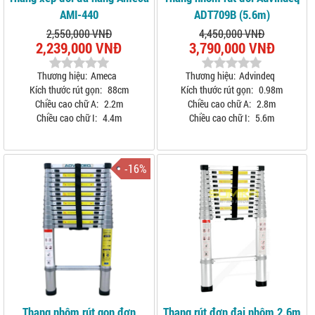
AMI-440
ADT709B (5.6m)
2,550,000 VNĐ
4,450,000 VNĐ
2,239,000 VNĐ
3,790,000 VNĐ
Thương hiệu:
Ameca
Thương hiệu:
Advindeq
Kích thước rút gọn:
88cm
Kích thước rút gọn:
0.98m
Chiều cao chữ A:
2.2m
Chiều cao chữ A:
2.8m
Chiều cao chữ I:
4.4m
Chiều cao chữ I:
5.6m
-16%
Thang nhôm rút gọn đơn
Thang rút đơn đai nhôm 2.6m