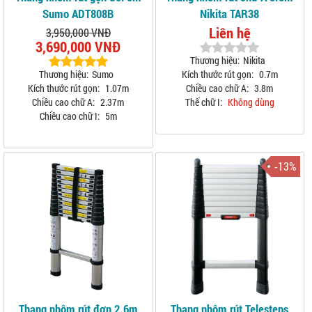
Sumo ADT808B
Nikita TAR38
Liên hệ
3,950,000 VNĐ
3,690,000 VNĐ
Thương hiệu:
Nikita
Thương hiệu:
Sumo
Kích thước rút gọn:
0.7m
Kích thước rút gọn:
1.07m
Chiều cao chữ A:
3.8m
Chiều cao chữ A:
2.37m
Thế chữ I:
Không dùng
Chiều cao chữ I:
5m
-13%
Thang nhôm rút đơn 2.6m
Thang nhôm rút Telesteps