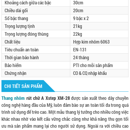
Khoảng cách giữa các bậc
30cm
Chiều dài gối
20cm
Số bậc thang
9 bậc x 2
Trọng lượng tịnh
21kg
Trọng lượng đóng thùng
22kg
Chất liệu
Hợp kim nhôm 6063
Tiêu chuẩn an toàn
EN-131
Thời gian bảo hành
24 tháng
Bảo hiểm
PTI cho mỗi sản phẩm
Chứng nhận
CO & CQ nhập khẩu
CHI TIẾT SẢN PHẨM
Thang nhôm
rút chữ A Xstep XM-28
được sản xuất theo dây chuyền
công nghệ hàng đầu của Mỹ, luôn đảm bào sự an toàn tối đa trong quá
trình sử dụng để trèo cao. Một mẫu thang lý tưởng cho nhiều công việc
khác nhau nhờ vào kết cấu vững chắc cũng như khả năng thu gọn tối
ưu mà sản phẩm mang lại cho người sử dụng. Ngoài ra với chiều cao