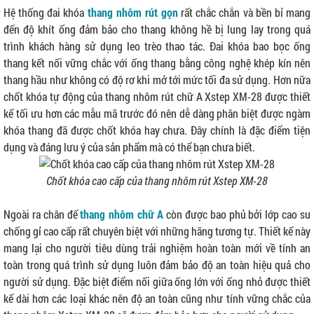
Hệ thống đai khóa
thang nhôm rút gọn
rất chắc chắn và bền bỉ mang
đến độ khít ống đảm bảo cho thang không hề bị lung lay trong quá
trình khách hàng sử dụng leo trèo thao tác. Đai khóa bao bọc ống
thang kết nối vững chắc với ống thang bằng công nghệ khép kín nên
thang hầu như không có độ rơ khi mở tới mức tối đa sử dụng. Hơn nữa
chốt khóa tự động của thang nhôm rút chữ A Xstep XM-28 được thiết
kế tối ưu hơn các mẫu mã trước đó nên dễ dàng phân biệt được ngàm
khóa thang đã được chốt khóa hay chưa. Đây chính là đặc điểm tiện
dụng và đáng lưu ý của sản phẩm mà có thể bạn chưa biết.
Chốt khóa cao cấp của thang nhôm rút Xstep XM-28
Ngoài ra chân đế
thang nhôm chữ A
còn được bao phủ bởi lớp cao su
chống gỉ cao cấp rất chuyên biệt với những hãng tương tự. Thiết kế này
mang lại cho người tiêu dùng trải nghiệm hoàn toàn mới về tính an
toàn trong quá trình sử dụng luôn đảm bảo độ an toàn hiệu quả cho
người sử dụng. Đặc biệt điểm nối giữa ống lớn với ống nhỏ được thiết
kế dài hơn các loại khác nên độ an toàn cũng như tính vững chắc của