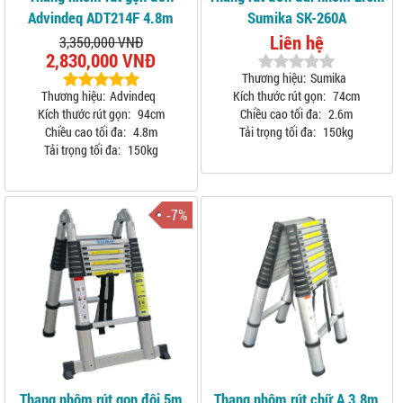
Advindeq ADT214F 4.8m
Sumika SK-260A
Liên hệ
3,350,000 VNĐ
2,830,000 VNĐ
Thương hiệu:
Sumika
Thương hiệu:
Advindeq
Kích thước rút gọn:
74cm
Kích thước rút gọn:
94cm
Chiều cao tối đa:
2.6m
Chiều cao tối đa:
4.8m
Tải trọng tối đa:
150kg
Tải trọng tối đa:
150kg
-7%
Thang nhôm rút gọn đôi 5m
Thang nhôm rút chữ A 3.8m