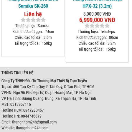
Sumika SK-260
HPX-32 (3.2m)
Liên hệ
8,000,000 VNĐ
6,999,000 VNĐ
Thương hiệu:
Sumika
Kích thước rút gọn:
74cm
Thương hiệu:
Telesteps
Chiều cao tối đa:
2.6m
Kích thước rút gọn:
80cm
Tải trọng tối đa:
150kg
Chiều cao tối đa:
3.2m
Tải trọng tối đa:
150kg
THÔNG TIN LIÊN HỆ
Công Ty TNHH Đầu Tư Thương Mại Thiết Bị Trực Tuyến
Trụ sở: 466 Tân Kỳ Tân Quý, P Tân Quý, Q Tân Phú, TPHCM
VPHN: Ngõ 96 Phố Đại Từ, Quận Hoàng Mai, TP Hà Nội
VP Hà Tĩnh: Đường Quang Trung, Xã Thạch Hạ, TP Hà Tĩnh
MST: 0313967116
Hotline HCM: 0947280467
Hotline HN: 0944746879
Email: thangnhom24h@gmail.com
Website: thangnhom24h.com