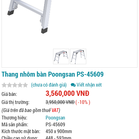
Thang nhôm bàn Poongsan PS-45609
(chưa có đánh giá)
Viết nhận xét
3,560,000 VNĐ
Giá bán:
Giá thị trường:
3,950,000 VNĐ
( -10% )
(Giá trên đã bao gồm thuế
VAT
)
Thương hiệu:
Poongsan
Mã sản phẩm:
PS-45609
Kích thước mặt bàn:
450 x 900mm
Chiều cao sử dụng:
448 - 593mm