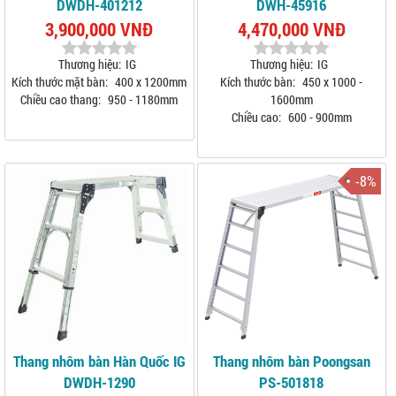
DWDH-401212
DWH-45916
3,900,000 VNĐ
4,470,000 VNĐ
Thương hiệu:
IG
Thương hiệu:
IG
Kích thước mặt bàn:
400 x 1200mm
Kích thước bàn:
450 x 1000 -
Chiều cao thang:
950 - 1180mm
1600mm
Chiều cao:
600 - 900mm
-8%
Thang nhôm bàn Hàn Quốc IG
Thang nhôm bàn Poongsan
DWDH-1290
PS-501818