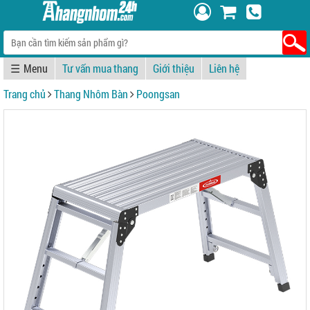
☰
Tư vấn mua thang
Giới thiệu
Liên hệ
Trang chủ
Thang Nhôm Bàn
Poongsan