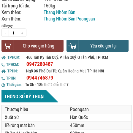
Tải trọng tối đa:
150kg
Xem thêm:
Thang Nhôm Bàn
Xem thêm:
Thang Nhôm Bàn Poongsan
Số lượng:
-
+
Cho vào giỏ hàng
Yêu cầu gọi lại
TPHCM:
466 Tân Kỳ Tân Quý, P Tân Quý, Q Tân Phú, TPHCM
0947280467
TPHCM:
TPHN:
Ngõ 96 Phố Đại Từ, Quận Hoàng Mai, TP Hà Nội
0944746879
TPHN:
Thời gian:
Từ 8h - 18h thứ 2 đến thứ 7
THÔNG SỐ KỸ THUẬT
Thương hiệu
Poongsan
Xuất xứ
Hàn Quốc
Bề rộng mặt bàn
450mm