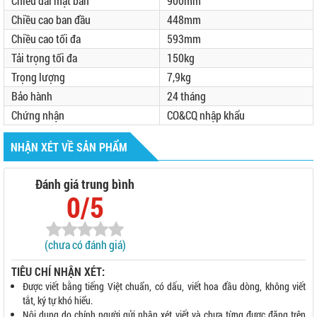
Chiều dài mặt bàn
900mm
Chiều cao ban đầu
448mm
Chiều cao tối đa
593mm
Tải trọng tối đa
150kg
Trọng lượng
7,9kg
Bảo hành
24 tháng
Chứng nhận
CO&CQ nhập khẩu
NHẬN XÉT VỀ SẢN PHẨM
Đánh giá trung bình
0/5
(chưa có đánh giá)
TIÊU CHÍ NHẬN XÉT:
Được viết bằng tiếng Việt chuẩn, có dấu, viết hoa đầu dòng, không viết
tắt, ký tự khó hiểu.
Nội dung do chính người gửi nhận xét viết và chưa từng được đăng trên