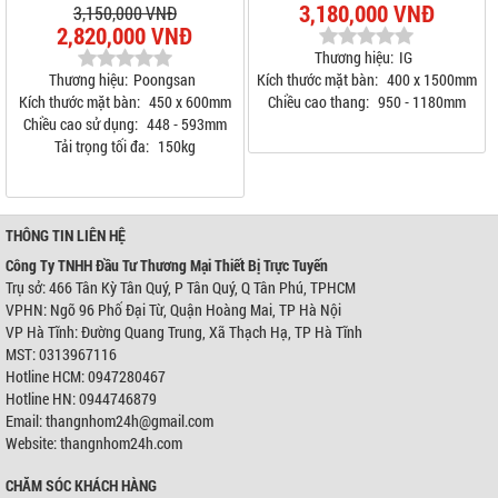
3,180,000 VNĐ
3,150,000 VNĐ
2,820,000 VNĐ
Thương hiệu:
IG
Thương hiệu:
Poongsan
Kích thước mặt bàn:
400 x 1500mm
Kích thước mặt bàn:
450 x 600mm
Chiều cao thang:
950 - 1180mm
Chiều cao sử dụng:
448 - 593mm
Tải trọng tối đa:
150kg
THÔNG TIN LIÊN HỆ
Công Ty TNHH Đầu Tư Thương Mại Thiết Bị Trực Tuyến
Trụ sở: 466 Tân Kỳ Tân Quý, P Tân Quý, Q Tân Phú, TPHCM
VPHN: Ngõ 96 Phố Đại Từ, Quận Hoàng Mai, TP Hà Nội
VP Hà Tĩnh: Đường Quang Trung, Xã Thạch Hạ, TP Hà Tĩnh
MST: 0313967116
Hotline HCM: 0947280467
Hotline HN: 0944746879
Email: thangnhom24h@gmail.com
Website: thangnhom24h.com
CHĂM SÓC KHÁCH HÀNG