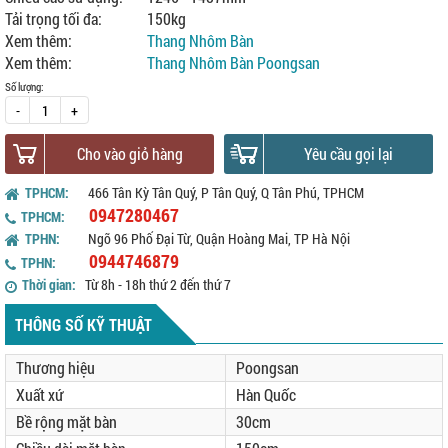
Tải trọng tối đa:
150kg
Xem thêm:
Thang Nhôm Bàn
Xem thêm:
Thang Nhôm Bàn Poongsan
Số lượng:
-
+
Cho vào giỏ hàng
Yêu cầu gọi lại
TPHCM:
466 Tân Kỳ Tân Quý, P Tân Quý, Q Tân Phú, TPHCM
0947280467
TPHCM:
TPHN:
Ngõ 96 Phố Đại Từ, Quận Hoàng Mai, TP Hà Nội
0944746879
TPHN:
Thời gian:
Từ 8h - 18h thứ 2 đến thứ 7
THÔNG SỐ KỸ THUẬT
Thương hiệu
Poongsan
Xuất xứ
Hàn Quốc
Bề rộng mặt bàn
30cm