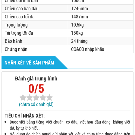
Chiều dài mặt bàn
150cm
Chiều cao ban đầu
1246mm
Chiều cao tối đa
1487mm
Trọng lượng
10,5kg
Tải trọng tối đa
150kg
Bảo hành
24 tháng
Chứng nhận
CO&CQ nhập khẩu
NHẬN XÉT VỀ SẢN PHẨM
Đánh giá trung bình
0/5
(chưa có đánh giá)
TIÊU CHÍ NHẬN XÉT:
Được viết bằng tiếng Việt chuẩn, có dấu, viết hoa đầu dòng, không viết
tắt, ký tự khó hiểu.
Nội dung do chính người gửi nhận xét viết và chưa từng được đăng trên