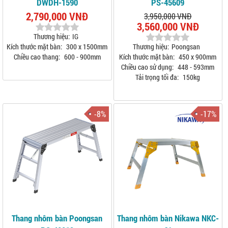
DWDH-1590
PS-45609
2,790,000 VNĐ
3,950,000 VNĐ
3,560,000 VNĐ
Thương hiệu:
IG
Kích thước mặt bàn:
300 x 1500mm
Thương hiệu:
Poongsan
Chiều cao thang:
600 - 900mm
Kích thước mặt bàn:
450 x 900mm
Chiều cao sử dụng:
448 - 593mm
Tải trọng tối đa:
150kg
-8%
-17%
Thang nhôm bàn Poongsan
Thang nhôm bàn Nikawa NKC-