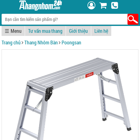
☰
Tư vấn mua thang
Giới thiệu
Liên hệ
Trang chủ
Thang Nhôm Bàn
Poongsan