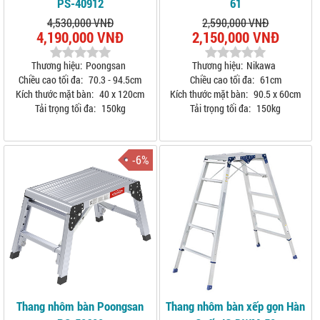
PS-40912
61
4,530,000 VNĐ
2,590,000 VNĐ
4,190,000 VNĐ
2,150,000 VNĐ
Thương hiệu:
Poongsan
Thương hiệu:
Nikawa
Chiều cao tối đa:
70.3 - 94.5cm
Chiều cao tối đa:
61cm
Kích thước mặt bàn:
40 x 120cm
Kích thước mặt bàn:
90.5 x 60cm
Tải trọng tối đa:
150kg
Tải trọng tối đa:
150kg
-6%
Thang nhôm bàn Poongsan
Thang nhôm bàn xếp gọn Hàn