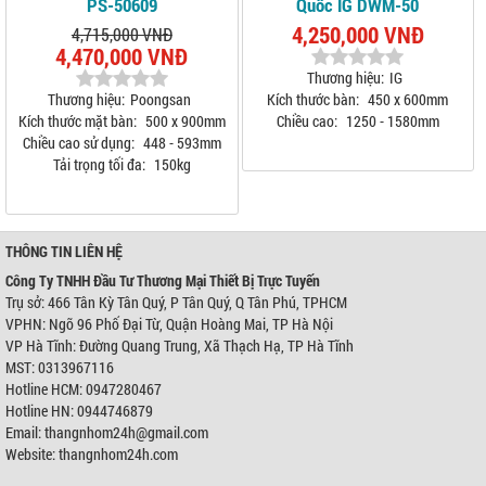
PS-50609
Quốc IG DWM-50
4,250,000 VNĐ
4,715,000 VNĐ
4,470,000 VNĐ
Thương hiệu:
IG
Thương hiệu:
Poongsan
Kích thước bàn:
450 x 600mm
Kích thước mặt bàn:
500 x 900mm
Chiều cao:
1250 - 1580mm
Chiều cao sử dụng:
448 - 593mm
Tải trọng tối đa:
150kg
THÔNG TIN LIÊN HỆ
Công Ty TNHH Đầu Tư Thương Mại Thiết Bị Trực Tuyến
Trụ sở: 466 Tân Kỳ Tân Quý, P Tân Quý, Q Tân Phú, TPHCM
VPHN: Ngõ 96 Phố Đại Từ, Quận Hoàng Mai, TP Hà Nội
VP Hà Tĩnh: Đường Quang Trung, Xã Thạch Hạ, TP Hà Tĩnh
MST: 0313967116
Hotline HCM: 0947280467
Hotline HN: 0944746879
Email: thangnhom24h@gmail.com
Website: thangnhom24h.com