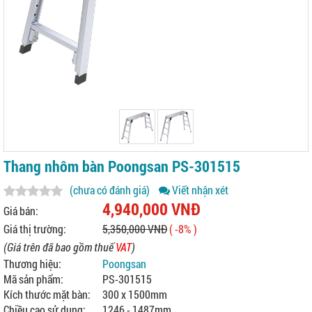
Thang nhôm bàn Poongsan PS-301515
(chưa có đánh giá)
Viết nhận xét
4,940,000 VNĐ
Giá bán:
Giá thị trường:
5,350,000 VNĐ
( -8% )
(Giá trên đã bao gồm thuế
VAT
)
Thương hiệu:
Poongsan
Mã sản phẩm:
PS-301515
Kích thước mặt bàn:
300 x 1500mm
Chiều cao sử dụng:
1246 - 1487mm