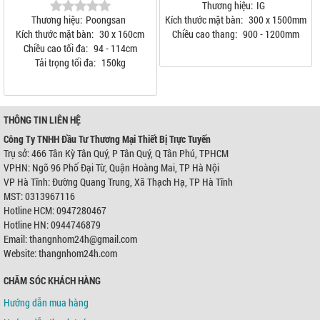
Thương hiệu:
IG
Thương hiệu:
Poongsan
Kích thước mặt bàn:
300 x 1500mm
Kích thước mặt bàn:
30 x 160cm
Chiều cao thang:
900 - 1200mm
Chiều cao tối đa:
94 - 114cm
Tải trọng tối đa:
150kg
THÔNG TIN LIÊN HỆ
Công Ty TNHH Đầu Tư Thương Mại Thiết Bị Trực Tuyến
Trụ sở: 466 Tân Kỳ Tân Quý, P Tân Quý, Q Tân Phú, TPHCM
VPHN: Ngõ 96 Phố Đại Từ, Quận Hoàng Mai, TP Hà Nội
VP Hà Tĩnh: Đường Quang Trung, Xã Thạch Hạ, TP Hà Tĩnh
MST: 0313967116
Hotline HCM: 0947280467
Hotline HN: 0944746879
Email: thangnhom24h@gmail.com
Website: thangnhom24h.com
CHĂM SÓC KHÁCH HÀNG
Hướng dẫn mua hàng