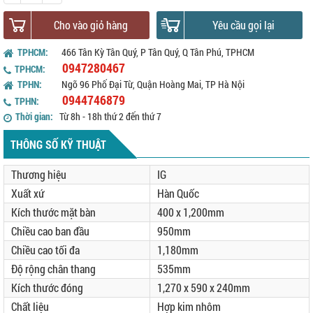
Cho vào giỏ hàng
Yêu cầu gọi lại
TPHCM:
466 Tân Kỳ Tân Quý, P Tân Quý, Q Tân Phú, TPHCM
0947280467
TPHCM:
TPHN:
Ngõ 96 Phố Đại Từ, Quận Hoàng Mai, TP Hà Nội
0944746879
TPHN:
Thời gian:
Từ 8h - 18h thứ 2 đến thứ 7
THÔNG SỐ KỸ THUẬT
Thương hiệu
IG
Xuất xứ
Hàn Quốc
Kích thước mặt bàn
400 x 1,200mm
Chiều cao ban đầu
950mm
Chiều cao tối đa
1,180mm
Độ rộng chân thang
535mm
Kích thước đóng
1,270 x 590 x 240mm
Chất liệu
Hợp kim nhôm