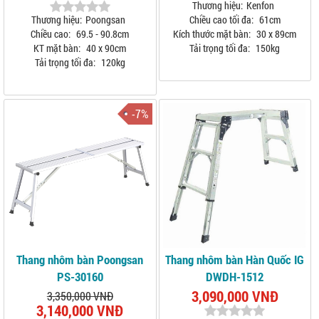
Thương hiệu:
Kenfon
Thương hiệu:
Poongsan
Chiều cao tối đa:
61cm
Chiều cao:
69.5 - 90.8cm
Kích thước mặt bàn:
30 x 89cm
KT mặt bàn:
40 x 90cm
Tải trọng tối đa:
150kg
Tải trọng tối đa:
120kg
-7%
Thang nhôm bàn Poongsan
Thang nhôm bàn Hàn Quốc IG
PS-30160
DWDH-1512
3,090,000 VNĐ
3,350,000 VNĐ
3,140,000 VNĐ