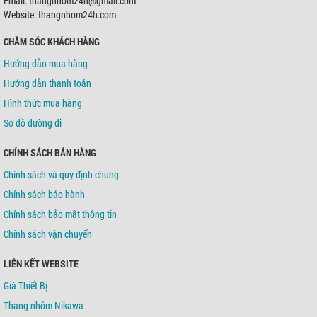
Email: thangnhom24h@gmail.com
Chủ TK:
Võ Tá Tông
Số TK:
0421000489936
Website: thangnhom24h.com
CHĂM SÓC KHÁCH HÀNG
Ngân hàng TMCP Á Châu (ACB)
Chi nhánh:
Chi nhánh Tân Bình
Hướng dẫn mua hàng
Chủ TK:
Võ Tá Tông
Số TK:
216 721 459
Hướng dẫn thanh toán
Hình thức mua hàng
Sơ đồ đường đi
CHÍNH SÁCH BÁN HÀNG
Chính sách và quy định chung
Chính sách bảo hành
Chính sách bảo mật thông tin
Chính sách vận chuyển
LIÊN KẾT WEBSITE
Giá Thiết Bị
Thang nhôm Nikawa