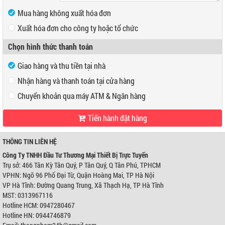
Mua hàng không xuất hóa đơn
Xuất hóa đơn cho công ty hoặc tổ chức
Mã số thuế
Chọn hình thức thanh toán
Tên công ty
Giao hàng và thu tiền tại nhà
Địa chỉ
Nhận hàng và thanh toán tại cửa hàng
Chuyển khoản qua máy ATM & Ngân hàng
Tiến hành đặt hàng
VP Hồ Chí Minh:
Địa chỉ:
466 Tân Kỳ Tân Quý, P Tân Quý, Q Tân Phú, TPHCM
Điện thoại:
0947280467
THÔNG TIN LIÊN HỆ
VP Hà Nội:
Công Ty TNHH Đầu Tư Thương Mại Thiết Bị Trực Tuyến
Địa chỉ:
Ngõ 96 Phố Đại Từ, Quận Hoàng Mai, TP Hà Nội
Trụ sở: 466 Tân Kỳ Tân Quý, P Tân Quý, Q Tân Phú, TPHCM
Điện thoại:
0944746879
VPHN: Ngõ 96 Phố Đại Từ, Quận Hoàng Mai, TP Hà Nội
Ngân hàng Ngoại thương Việt Nam
Chi nhánh:
Chi nhánh Hùng Vương
VP Hà Tĩnh: Đường Quang Trung, Xã Thạch Hạ, TP Hà Tĩnh
Chủ TK:
Công ty TNHH Đầu Tư TM Thiết Bị Trực Tuyến
MST: 0313967116
Số TK:
0421000489933
Hotline HCM: 0947280467
Ngân hàng Ngoại thương Việt Nam
Hotline HN: 0944746879
Chi nhánh:
Chi nhánh Hùng Vương