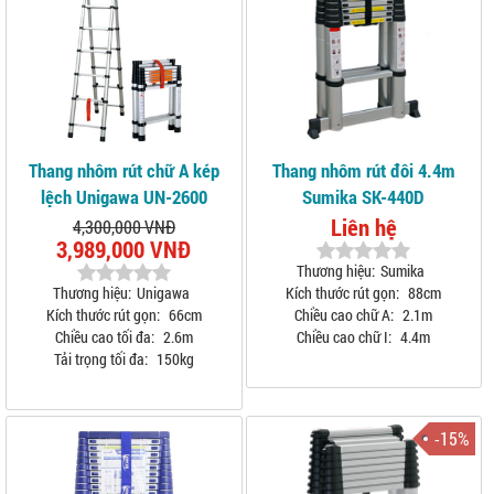
Thang nhôm rút chữ A kép
Thang nhôm rút đôi 4.4m
lệch Unigawa UN-2600
Sumika SK-440D
Liên hệ
4,300,000 VNĐ
3,989,000 VNĐ
Thương hiệu:
Sumika
Thương hiệu:
Unigawa
Kích thước rút gọn:
88cm
Kích thước rút gọn:
66cm
Chiều cao chữ A:
2.1m
Chiều cao tối đa:
2.6m
Chiều cao chữ I:
4.4m
Tải trọng tối đa:
150kg
-15%