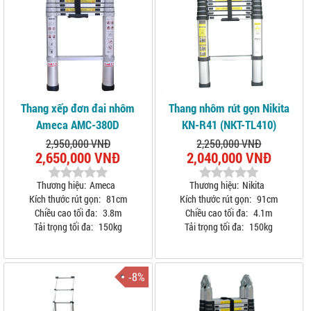
Thang xếp đơn đai nhôm
Thang nhôm rút gọn Nikita
Ameca AMC-380D
KN-R41 (NKT-TL410)
2,950,000 VNĐ
2,250,000 VNĐ
2,650,000 VNĐ
2,040,000 VNĐ
Thương hiệu:
Ameca
Thương hiệu:
Nikita
Kích thước rút gọn:
81cm
Kích thước rút gọn:
91cm
Chiều cao tối đa:
3.8m
Chiều cao tối đa:
4.1m
Tải trọng tối đa:
150kg
Tải trọng tối đa:
150kg
-8%