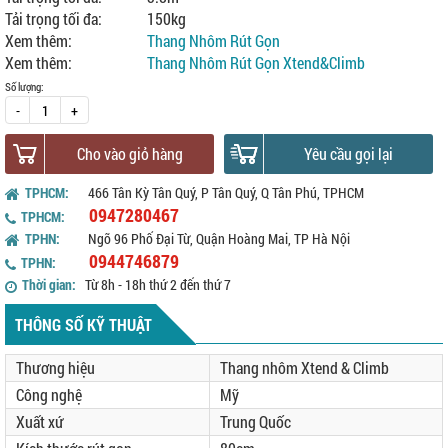
Tải trọng tối đa:
150kg
Xem thêm:
Thang Nhôm Rút Gọn
Xem thêm:
Thang Nhôm Rút Gọn Xtend&Climb
Số lượng:
-
+
Cho vào giỏ hàng
Yêu cầu gọi lại
TPHCM:
466 Tân Kỳ Tân Quý, P Tân Quý, Q Tân Phú, TPHCM
0947280467
TPHCM:
TPHN:
Ngõ 96 Phố Đại Từ, Quận Hoàng Mai, TP Hà Nội
0944746879
TPHN:
Thời gian:
Từ 8h - 18h thứ 2 đến thứ 7
THÔNG SỐ KỸ THUẬT
Thương hiệu
Thang nhôm Xtend & Climb
Công nghệ
Mỹ
Xuất xứ
Trung Quốc