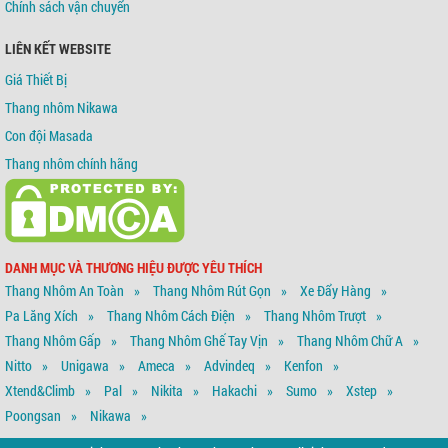
Chính sách vận chuyển
LIÊN KẾT WEBSITE
Giá Thiết Bị
Thang nhôm Nikawa
Con đội Masada
Thang nhôm chính hãng
DANH MỤC VÀ THƯƠNG HIỆU ĐƯỢC YÊU THÍCH
Thang Nhôm An Toàn
Thang Nhôm Rút Gọn
Xe Đẩy Hàng
Pa Lăng Xích
Thang Nhôm Cách Điện
Thang Nhôm Trượt
Thang Nhôm Gấp
Thang Nhôm Ghế Tay Vịn
Thang Nhôm Chữ A
Nitto
Unigawa
Ameca
Advindeq
Kenfon
Xtend&climb
Pal
Nikita
Hakachi
Sumo
Xstep
Poongsan
Nikawa