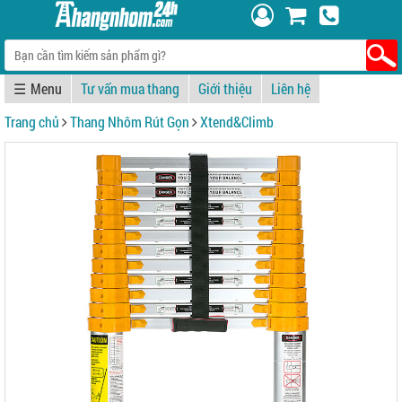
☰
Tư vấn mua thang
Giới thiệu
Liên hệ
Trang chủ
Thang Nhôm Rút Gọn
Xtend&Climb