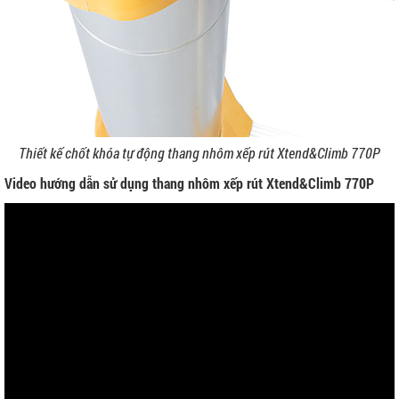
Thiết kế chốt khóa tự động thang nhôm xếp rút Xtend&Climb 770P
Video hướng dẫn sử dụng thang nhôm xếp rút Xtend&Climb 770P