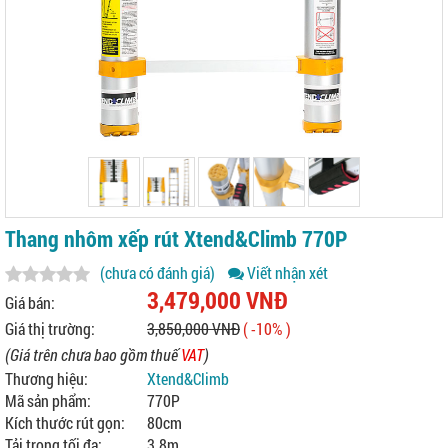
Thang nhôm xếp rút Xtend&Climb 770P
(chưa có đánh giá)
Viết nhận xét
3,479,000 VNĐ
Giá bán:
Giá thị trường:
3,850,000 VNĐ
( -10% )
(Giá trên chưa bao gồm thuế
VAT
)
Thương hiệu:
Xtend&Climb
Mã sản phẩm:
770P
Kích thước rút gọn:
80cm
Tải trọng tối đa:
3.8m