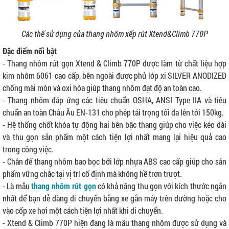
Các thế sử dụng của thang nhôm xếp rút Xtend&Climb 770P
Đặc điểm nổi bật
- Thang nhôm rút gọn Xtend & Climb 770P được làm từ chất liệu hợp
kim nhôm 6061 cao cấp, bên ngoài được phủ lớp xi SILVER ANODIZED
chống mài mòn và oxi hóa giúp thang nhôm đạt độ an toàn cao.
- Thang nhôm đáp ứng các tiêu chuẩn OSHA, ANSI Type IIA và tiêu
chuẩn an toàn Châu Âu EN-131 cho phép tải trọng tối đa lên tới 150kg.
- Hệ thống chốt khóa tự động hai bên bậc thang giúp cho việc kéo dài
và thu gọn sản phẩm một cách tiện lợi nhất mang lại hiệu quả cao
trong công việc.
- Chân đế thang nhôm bao bọc bởi lớp nhựa ABS cao cấp giúp cho sản
phẩm vững chắc tại vị trí cố định mà không hề trơn trượt.
- Là mẫu
thang nhôm rút gọn
có khả năng thu gọn với kích thước ngắn
nhất để bạn dễ dàng di chuyển bằng xe gắn máy trên đường hoặc cho
vào cốp xe hơi một cách tiện lợi nhất khi di chuyển.
- Xtend & Climb 770P hiện đang là mẫu thang nhôm được sử dụng và