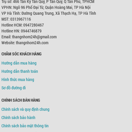
Trụ sở: 466 Tân Kỳ Tân Quý, P Tân Quý, Q Tân Phú, TPHCM
VPHN: Ngõ 96 Phố Đại Từ, Quận Hoàng Mai, TP Hà Nội
VP Hà Tĩnh: Đường Quang Trung, Xã Thạch Hạ, TP Hà Tĩnh
MST: 0313967116
Hotline HCM: 0947280467
Hotline HN: 0944746879
Email: thangnhom24h@gmail.com
Website: thangnhom24h.com
CHĂM SÓC KHÁCH HÀNG
Hướng dẫn mua hàng
Hướng dẫn thanh toán
Hình thức mua hàng
Sơ đồ đường đi
CHÍNH SÁCH BÁN HÀNG
Chính sách và quy định chung
Chính sách bảo hành
Chính sách bảo mật thông tin