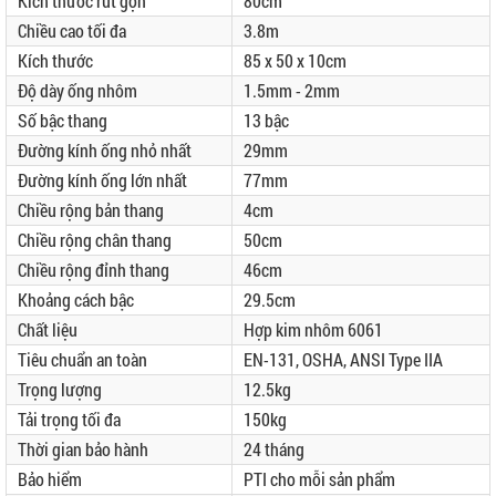
Kích thước rút gọn
80cm
Chiều cao tối đa
3.8m
Kích thước
85 x 50 x 10cm
Độ dày ống nhôm
1.5mm - 2mm
Số bậc thang
13 bậc
Đường kính ống nhỏ nhất
29mm
Đường kính ống lớn nhất
77mm
Chiều rộng bản thang
4cm
Chiều rộng chân thang
50cm
Chiều rộng đỉnh thang
46cm
Khoảng cách bậc
29.5cm
Chất liệu
Hợp kim nhôm 6061
Tiêu chuẩn an toàn
EN-131, OSHA, ANSI Type IIA
Trọng lượng
12.5kg
Tải trọng tối đa
150kg
Thời gian bảo hành
24 tháng
Bảo hiểm
PTI cho mỗi sản phẩm