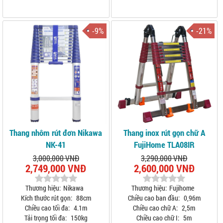
-9%
-21%
Thang nhôm rút đơn Nikawa
Thang inox rút gọn chữ A
NK-41
FujiHome TLA08IR
3,000,000 VNĐ
3,290,000 VNĐ
2,749,000 VNĐ
2,600,000 VNĐ
Thương hiệu:
Nikawa
Thương hiệu:
Fujihome
Kích thước rút gọn:
88cm
Chiều cao ban đầu:
0,96m
Chiều cao tối đa:
4.1m
Chiều cao chữ A:
2,5m
Tải trọng tối đa:
150kg
Chiều cao chữ I:
5m