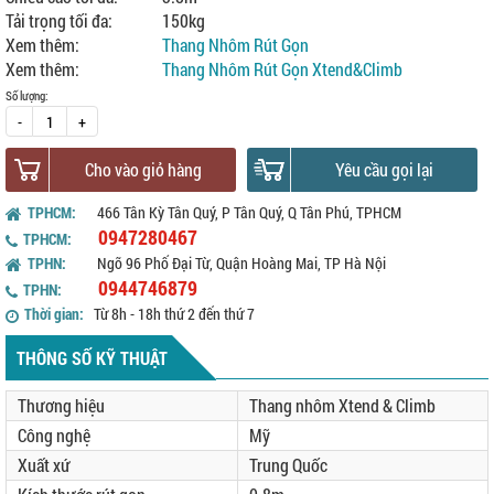
Tải trọng tối đa:
150kg
Xem thêm:
Thang Nhôm Rút Gọn
Xem thêm:
Thang Nhôm Rút Gọn Xtend&Climb
Số lượng:
-
+
Cho vào giỏ hàng
Yêu cầu gọi lại
TPHCM:
466 Tân Kỳ Tân Quý, P Tân Quý, Q Tân Phú, TPHCM
0947280467
TPHCM:
TPHN:
Ngõ 96 Phố Đại Từ, Quận Hoàng Mai, TP Hà Nội
0944746879
TPHN:
Thời gian:
Từ 8h - 18h thứ 2 đến thứ 7
THÔNG SỐ KỸ THUẬT
Thương hiệu
Thang nhôm Xtend & Climb
Công nghệ
Mỹ
Xuất xứ
Trung Quốc