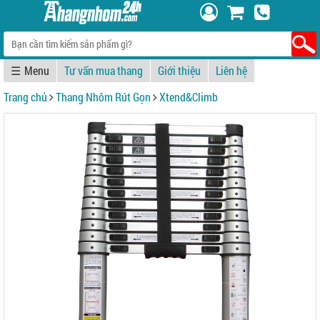
☰
Tư vấn mua thang
Giới thiệu
Liên hệ
Trang chủ
Thang Nhôm Rút Gọn
Xtend&Climb