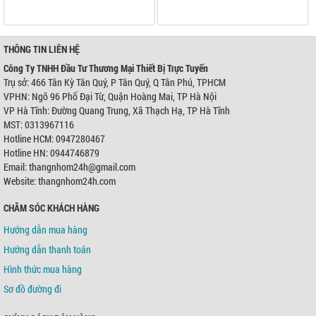
THÔNG TIN LIÊN HỆ
Công Ty TNHH Đầu Tư Thương Mại Thiết Bị Trực Tuyến
Trụ sở: 466 Tân Kỳ Tân Quý, P Tân Quý, Q Tân Phú, TPHCM
VPHN: Ngõ 96 Phố Đại Từ, Quận Hoàng Mai, TP Hà Nội
VP Hà Tĩnh: Đường Quang Trung, Xã Thạch Hạ, TP Hà Tĩnh
MST: 0313967116
Hotline HCM: 0947280467
Hotline HN: 0944746879
Email: thangnhom24h@gmail.com
Website: thangnhom24h.com
CHĂM SÓC KHÁCH HÀNG
Hướng dẫn mua hàng
Hướng dẫn thanh toán
Hình thức mua hàng
Sơ đồ đường đi