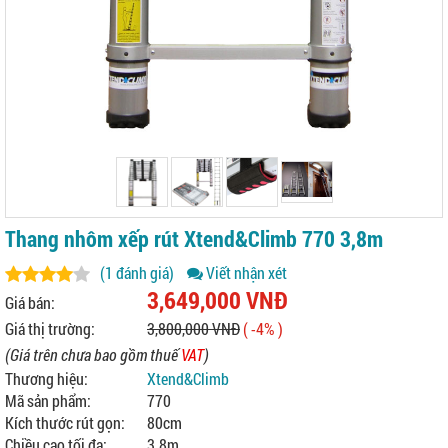
Thang nhôm xếp rút Xtend&Climb 770 3,8m
(1 đánh giá)
Viết nhận xét
3,649,000 VNĐ
Giá bán:
Giá thị trường:
3,800,000 VNĐ
( -4% )
(Giá trên chưa bao gồm thuế
VAT
)
Thương hiệu:
Xtend&Climb
Mã sản phẩm:
770
Kích thước rút gọn:
80cm
Chiều cao tối đa:
3.8m