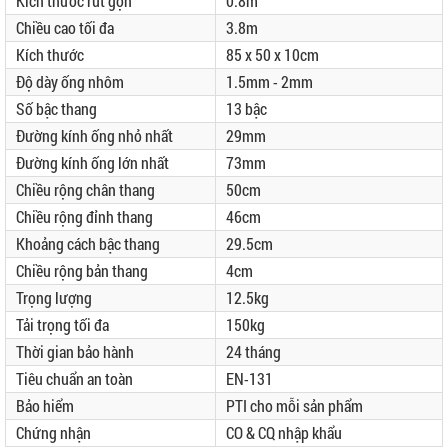
Kích thước rút gọn
0.8m
Chiều cao tối đa
3.8m
Kích thước
85 x 50 x 10cm
Độ dày ống nhôm
1.5mm - 2mm
Số bậc thang
13 bậc
Đường kính ống nhỏ nhất
29mm
Đường kính ống lớn nhất
73mm
Chiều rộng chân thang
50cm
Chiều rộng đỉnh thang
46cm
Khoảng cách bậc thang
29.5cm
Chiều rộng bản thang
4cm
Trọng lượng
12.5kg
Tải trọng tối đa
150kg
Thời gian bảo hành
24 tháng
Tiêu chuẩn an toàn
EN-131
Bảo hiểm
PTI cho mỗi sản phẩm
Chứng nhận
CO & CQ nhập khẩu