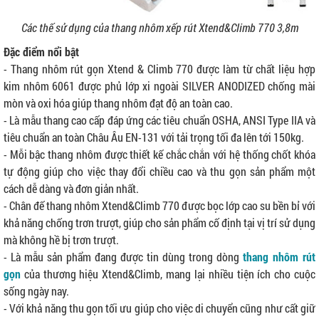
Các thế sử dụng của thang nhôm xếp rút Xtend&Climb 770 3,8m
Đặc điểm nổi bật
- Thang nhôm rút gọn Xtend & Climb 770 được làm từ chất liệu hợp
kim nhôm 6061 được phủ lớp xi ngoài SILVER ANODIZED chống mài
mòn và oxi hóa giúp thang nhôm đạt độ an toàn cao.
- Là mẫu thang cao cấp đáp ứng các tiêu chuẩn OSHA, ANSI Type IIA và
tiêu chuẩn an toàn Châu Âu EN-131 với tải trọng tối đa lên tới 150kg.
- Mỗi bậc thang nhôm được thiết kế chắc chắn với hệ thống chốt khóa
tự động giúp cho việc thay đổi chiều cao và thu gọn sản phẩm một
cách dễ dàng và đơn giản nhất.
- Chân đế thang nhôm Xtend&Climb 770 được bọc lớp cao su bền bỉ với
khả năng chống trơn trượt, giúp cho sản phẩm cố định tại vị trí sử dụng
mà không hề bị trơn trượt.
- Là mẫu sản phẩm đang được tin dùng trong dòng
thang nhôm rút
gọn
của thương hiệu Xtend&Climb, mang lại nhiều tiện ích cho cuộc
sống ngày nay.
- Với khả năng thu gọn tối ưu giúp cho việc di chuyển cũng như cất giữ