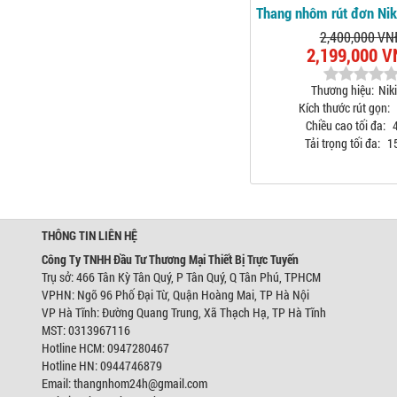
Thang nhôm rút đơn Nik
2,400,000 VN
2,199,000 
Thương hiệu:
Niki
Kích thước rút gọn:
Chiều cao tối đa:
4
Tải trọng tối đa:
1
THÔNG TIN LIÊN HỆ
Công Ty TNHH Đầu Tư Thương Mại Thiết Bị Trực Tuyến
Trụ sở: 466 Tân Kỳ Tân Quý, P Tân Quý, Q Tân Phú, TPHCM
VPHN: Ngõ 96 Phố Đại Từ, Quận Hoàng Mai, TP Hà Nội
VP Hà Tĩnh: Đường Quang Trung, Xã Thạch Hạ, TP Hà Tĩnh
MST: 0313967116
Hotline HCM: 0947280467
Hotline HN: 0944746879
Email: thangnhom24h@gmail.com