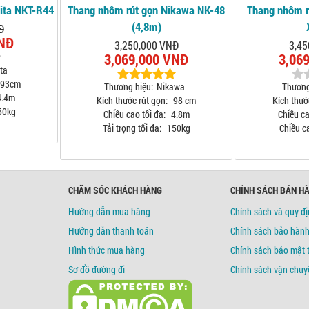
ita NKT-R44
Thang nhôm rút gọn Nikawa NK-48
Thang nhôm r
(4,8m)
Đ
VNĐ
3,250,000 VNĐ
3,45
3,069,000 VNĐ
3,06
ta
93cm
Thương hiệu:
Nikawa
Thương
.4m
Kích thước rút gọn:
98 cm
Kích thướ
50kg
Chiều cao tối đa:
4.8m
Chiều ca
Tải trọng tối đa:
150kg
Chiều ca
CHĂM SÓC KHÁCH HÀNG
CHÍNH SÁCH BÁN H
Hướng dẫn mua hàng
Chính sách và quy đ
Hướng dẫn thanh toán
Chính sách bảo hàn
Hình thức mua hàng
Chính sách bảo mật 
Sơ đồ đường đi
Chính sách vận chuy