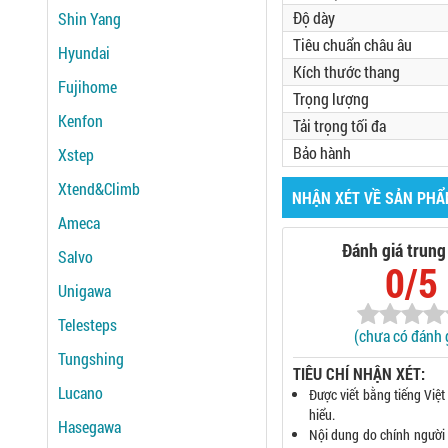
Độ dày
Shin Yang
Tiêu chuẩn châu âu
Hyundai
Kích thước thang
Fujihome
Trọng lượng
Kenfon
Tải trọng tối đa
Bảo hành
Xstep
Xtend&Climb
NHẬN XÉT VỀ SẢN PH
Ameca
Đánh giá trung
Salvo
0/5
Unigawa
Telesteps
(chưa có đánh 
Tungshing
TIÊU CHÍ NHẬN XÉT:
Lucano
Được viết bằng tiếng Việt
hiểu.
Hasegawa
Nội dung do chính người 