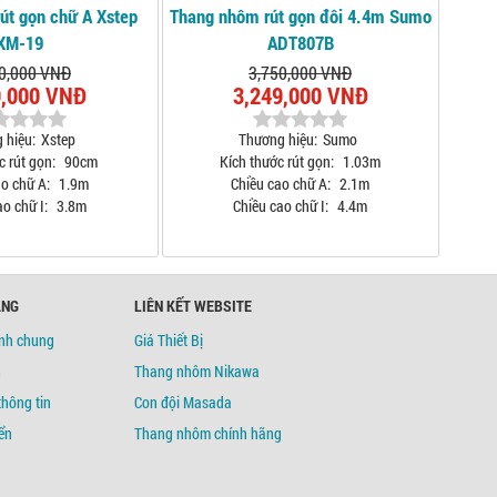
út gọn chữ A Xstep
Thang nhôm rút gọn đôi 4.4m Sumo
XM-19
ADT807B
0,000 VNĐ
3,750,000 VNĐ
9,000 VNĐ
3,249,000 VNĐ
 hiệu:
Xstep
Thương hiệu:
Sumo
c rút gọn:
90cm
Kích thước rút gọn:
1.03m
o chữ A:
1.9m
Chiều cao chữ A:
2.1m
o chữ I:
3.8m
Chiều cao chữ I:
4.4m
ÀNG
LIÊN KẾT WEBSITE
ịnh chung
Giá Thiết Bị
h
Thang nhôm Nikawa
thông tin
Con đội Masada
ển
Thang nhôm chính hãng