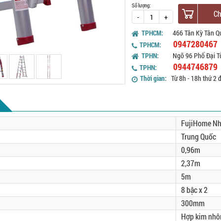
Số lượng:
Ch
-
+
TPHCM:
466 Tân Kỳ Tân Q
0947280467
TPHCM:
TPHN:
Ngõ 96 Phố Đại T
0944746879
TPHN:
Thời gian:
Từ 8h - 18h thứ 2 
FujiHome Nh
Trung Quốc
0,96m
2,37m
5m
8 bậc x 2
300mm
Hợp kim nh