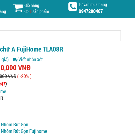
Tư vấn mua hàng
Giỏ hàng
0947280467
hàng
Có
0
sản phẩm
 chữ A FujiHome TLA08R
 giá)
Viết nhận xét
50,000 VNĐ
,000 VNĐ
( -20% )
VAT
)
ome
8R
 Nhôm Rút Gọn
 Nhôm Rút Gọn Fujihome