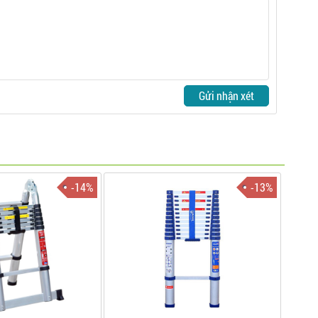
Gửi nhận xét
-14%
-13%