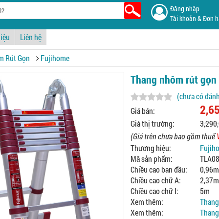
Đăng nhập
Tài khoản & Đơn 
hiệu
Liên hệ
m Rút Gọn
Fujihome
Thang nhôm rút gọn
(chưa có đánh
2,6
Giá bán:
Giá thị trường:
3,290
(Giá trên chưa bao gồm thuế
Thương hiệu:
Fujih
Mã sản phẩm:
TLA0
Chiều cao ban đầu:
0,96m
Chiều cao chữ A:
2,37m
Chiều cao chữ I:
5m
Xem thêm:
Thang
Xem thêm:
Thang