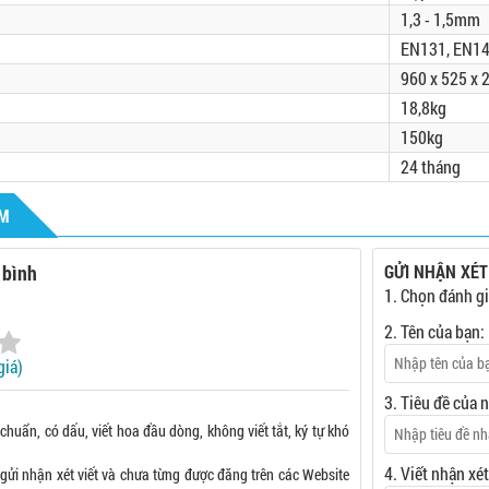
1,3 - 1,5mm
EN131, EN14
960 x 525 x
18,8kg
150kg
24 tháng
ẨM
 bình
GỬI NHẬN XÉT
1. Chọn đánh gi
2. Tên của bạn:
giá)
3. Tiêu đề của 
 chuẩn, có dấu, viết hoa đầu dòng, không viết tắt, ký tự khó
4. Viết nhận xé
gửi nhận xét viết và chưa từng được đăng trên các Website