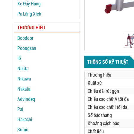
Xe Đẩy Hàng
Pa Lăng Xích
THƯƠNG HIỆU
Boodoor
Poongsan
IG
THÔNG SỐ KỸ THUẬT
Nikita
Thương hiệu
Nikawa
Xuất xứ
Nakata
Chiều dài rút gọn
Advindeq
Chiều cao chữ A tối đa
Chiều cao chữ I tối đa
Pal
Số bậc thang
Hakachi
Khoảng cách bậc
Sumo
Chất liệu