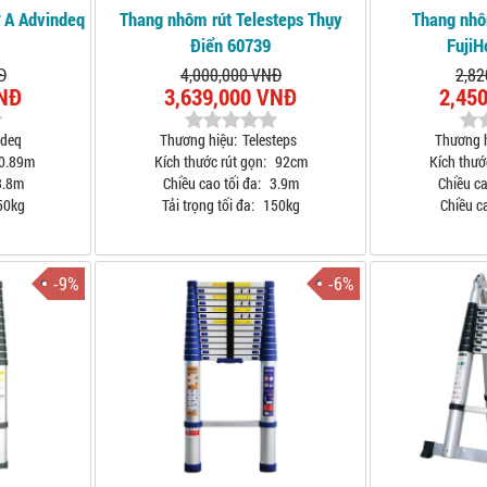
 A Advindeq
Thang nhôm rút Telesteps Thụy
Thang nhô
Điển 60739
Fuji
Đ
4,000,000 VNĐ
2,82
VNĐ
3,639,000 VNĐ
2,45
ndeq
Thương hiệu:
Telesteps
Thương h
0.89m
Kích thước rút gọn:
92cm
Kích thướ
.8m
Chiều cao tối đa:
3.9m
Chiều ca
50kg
Tải trọng tối đa:
150kg
Chiều ca
-9%
-6%