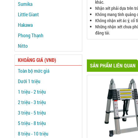
khác.
Sumika
Nhận xét phải dựa trên t
Little Giant
Không mang tính quảng c
Không nhận xét ác ý, cố 
Hakawa
Những nhận xét chưa phù h
đăng tải.
Phong Thạnh
Nitto
KHOẢNG GIÁ (VNĐ)
SẢN PHẨM LIÊN QUAN
Toàn bộ mức giá
Dưới 1 triệu
1 triệu - 2 triệu
2 triệu - 3 triệu
3 triệu - 5 triệu
5 triệu - 8 triệu
8 triệu - 10 triệu