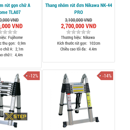
m rút gọn chữ A
Thang nhôm rút đơn Nikawa NK-44
Home TLA07
PRO
0,000 VNĐ
3,100,000 VNĐ
0,000 VNĐ
2,700,000 VNĐ
iệu:
Fujihome
Thương hiệu:
Nikawa
c thu gọn:
0,9m
Kích thước rút gọn:
102cm
o chữ A:
2,1m
Chiều cao tối đa:
4.4m
o chữ I:
4,4m
-12%
-14%