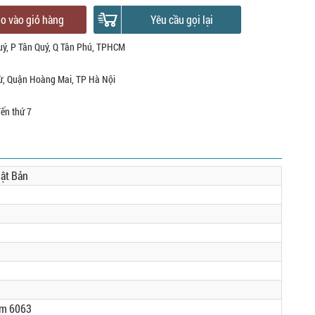
o vào giỏ hàng
Yêu cầu gọi lại
uý, P Tân Quý, Q Tân Phú, TPHCM
ừ, Quận Hoàng Mai, TP Hà Nội
đến thứ 7
ật Bản
ôm 6063