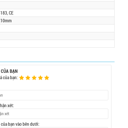
183, CE
 210mm
 CỦA BẠN
á của bạn:
nhận xét:
t của bạn vào bên dưới: