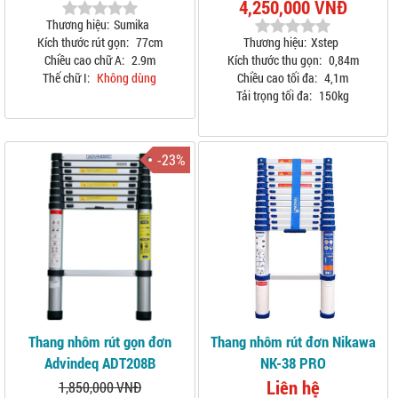
4,250,000 VNĐ
Thương hiệu:
Sumika
Kích thước rút gọn:
77cm
Thương hiệu:
Xstep
Chiều cao chữ A:
2.9m
Kích thước thu gọn:
0,84m
Thế chữ I:
Không dùng
Chiều cao tối đa:
4,1m
Tải trọng tối đa:
150kg
-23%
Thang nhôm rút gọn đơn
Thang nhôm rút đơn Nikawa
Advindeq ADT208B
NK-38 PRO
Liên hệ
1,850,000 VNĐ