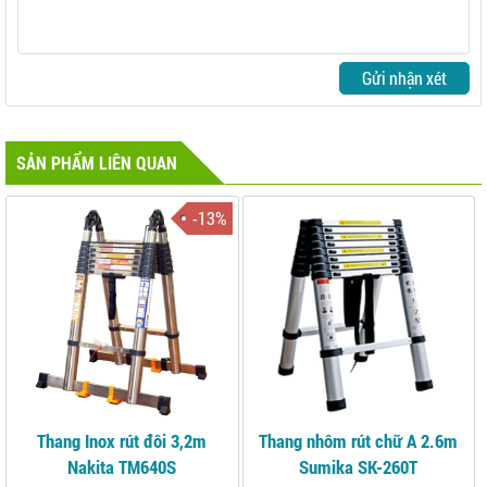
Gửi nhận xét
SẢN PHẨM LIÊN QUAN
-13%
Thang Inox rút đôi 3,2m
Thang nhôm rút chữ A 2.6m
Nakita TM640S
Sumika SK-260T