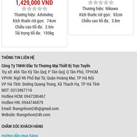
1,429,000 VNĐ
Thương hiệu:
Nikawa
Thương hiệu:
Advindeq
Kích thước rút gọn:
92cm
Kích thước rút gọn:
74cm
Chiều cao tối đa:
3.8m
Chiều cao tối đa:
2.6m
Tải trọng tối đa:
150kg
THÔNG TIN LIÊN HỆ
Công Ty TNHH Đầu Tư Thương Mại Thiết Bị Trực Tuyến
Trụ sở: 466 Tân Kỳ Tân Quý, P Tân Quý, Q Tân Phú, TPHCM
VPHN: Ngõ 96 Phố Đại Từ, Quận Hoàng Mai, TP Hà Nội
VP Hà Tĩnh: Đường Quang Trung, Xã Thạch Hạ, TP Hà Tĩnh
MST: 0313967116
Hotline HCM: 0947280467
Hotline HN: 0944746879
Email: thangnhom24h@gmail.com
Website: thangnhom24h.com
CHĂM SÓC KHÁCH HÀNG
Hướng dẫn mua hàng