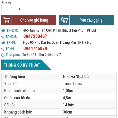
Số lượng:
-
+
Cho vào giỏ hàng
Yêu cầu gọi lại
TPHCM:
466 Tân Kỳ Tân Quý, P Tân Quý, Q Tân Phú, TPHCM
0947280467
TPHCM:
TPHN:
Ngõ 96 Phố Đại Từ, Quận Hoàng Mai, TP Hà Nội
0944746879
TPHN:
Thời gian:
Từ 8h - 18h thứ 2 đến thứ 7
THÔNG SỐ KỸ THUẬT
Thương hiệu
Nikawa Nhật Bản
Xuất xứ
Trung Quốc
Kích thước rút gọn
1,05m
Chiều cao tối đa
4,8m
Số bậc
14 bậc
Khoảng cách bậc
30cm