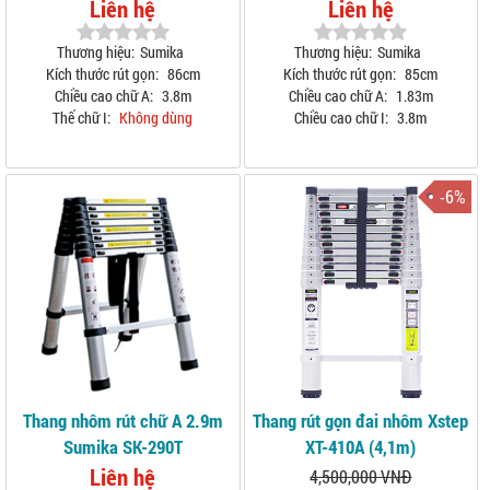
Liên hệ
Liên hệ
Thương hiệu:
Sumika
Thương hiệu:
Sumika
Kích thước rút gọn:
86cm
Kích thước rút gọn:
85cm
Chiều cao chữ A:
3.8m
Chiều cao chữ A:
1.83m
Thế chữ I:
Không dùng
Chiều cao chữ I:
3.8m
-6%
Thang nhôm rút chữ A 2.9m
Thang rút gọn đai nhôm Xstep
Sumika SK-290T
XT-410A (4,1m)
Liên hệ
4,500,000 VNĐ