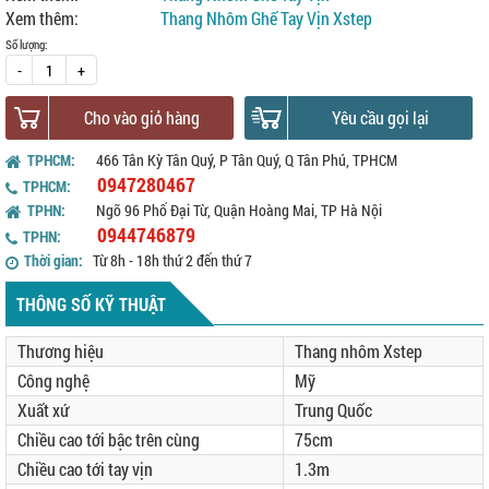
Xem thêm:
Thang Nhôm Ghế Tay Vịn Xstep
Số lượng:
-
+
Cho vào giỏ hàng
Yêu cầu gọi lại
TPHCM:
466 Tân Kỳ Tân Quý, P Tân Quý, Q Tân Phú, TPHCM
0947280467
TPHCM:
TPHN:
Ngõ 96 Phố Đại Từ, Quận Hoàng Mai, TP Hà Nội
0944746879
TPHN:
Thời gian:
Từ 8h - 18h thứ 2 đến thứ 7
THÔNG SỐ KỸ THUẬT
Thương hiệu
Thang nhôm Xstep
Công nghệ
Mỹ
Xuất xứ
Trung Quốc
Chiều cao tới bậc trên cùng
75cm
Chiều cao tới tay vịn
1.3m