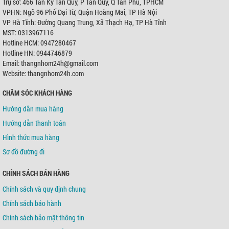
Trụ sở: 466 Tân Kỳ Tân Quý, P Tân Quý, Q Tân Phú, TPHCM
VPHN: Ngõ 96 Phố Đại Từ, Quận Hoàng Mai, TP Hà Nội
VP Hà Tĩnh: Đường Quang Trung, Xã Thạch Hạ, TP Hà Tĩnh
MST: 0313967116
Hotline HCM: 0947280467
Hotline HN: 0944746879
Email: thangnhom24h@gmail.com
Website: thangnhom24h.com
CHĂM SÓC KHÁCH HÀNG
Hướng dẫn mua hàng
Hướng dẫn thanh toán
Hình thức mua hàng
Sơ đồ đường đi
CHÍNH SÁCH BÁN HÀNG
Chính sách và quy định chung
Chính sách bảo hành
Chính sách bảo mật thông tin