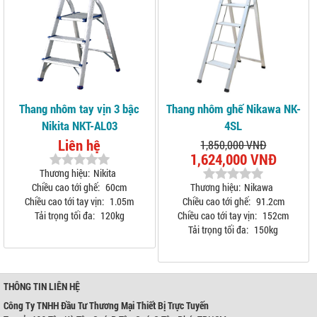
Thang nhôm tay vịn 3 bậc
Thang nhôm ghế Nikawa NK-
Nikita NKT-AL03
4SL
Liên hệ
1,850,000 VNĐ
1,624,000 VNĐ
Thương hiệu:
Nikita
Chiều cao tới ghế:
60cm
Thương hiệu:
Nikawa
Chiều cao tới tay vịn:
1.05m
Chiều cao tới ghế:
91.2cm
Tải trọng tối đa:
120kg
Chiều cao tới tay vịn:
152cm
Tải trọng tối đa:
150kg
THÔNG TIN LIÊN HỆ
Công Ty TNHH Đầu Tư Thương Mại Thiết Bị Trực Tuyến