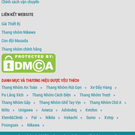
Chính sách vận chuyển
LIÊN KẾT WEBSITE
Giá Thiết Bị
Thang nhôm Nikawa
Con đội Masada
Thang nhôm chính hãng
DANH MỤC VÀ THƯƠNG HIỆU ĐƯỢC YÊU THÍCH
Thang Nhôm An Toàn
Thang Nhôm Rút Gọn
Xe Đẩy Hàng
Pa Lăng Xích
Thang Nhôm Cách Điện
Thang Nhôm Trượt
Thang Nhôm Gấp
Thang Nhôm Ghế Tay Vịn
Thang Nhôm Chữ A
Nitto
Unigawa
Ameca
Advindeq
Kenfon
Xtend&climb
Pal
Nikita
Hakachi
Sumo
Xstep
Poongsan
Nikawa