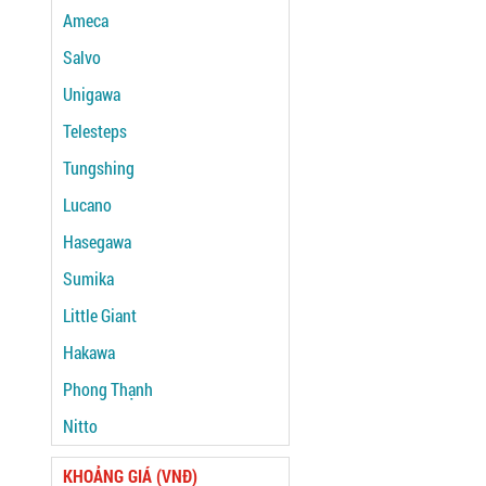
Ameca
Salvo
Unigawa
Telesteps
Tungshing
Lucano
Hasegawa
Sumika
Little Giant
Hakawa
Phong Thạnh
Nitto
KHOẢNG GIÁ (VNĐ)