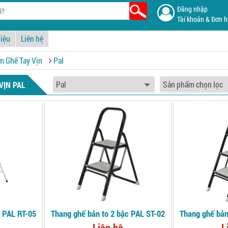
Đăng nhập
Tài khoản & Đơn 
hiệu
Liên hệ
 Ghế Tay Vịn
Pal
VỊN PAL
c PAL RT-05
Thang ghế bản to 2 bậc PAL ST-02
Thang ghế bản
Liên hệ
L