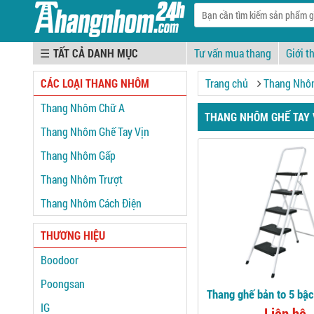
☰
Tư vấn mua thang
Giới t
CÁC LOẠI THANG NHÔM
Trang chủ
Thang Nhôm
Thang Nhôm Chữ A
THANG NHÔM GHẾ TAY 
Thang Nhôm Ghế Tay Vịn
Thang Nhôm Gấp
Thang Nhôm Trượt
Thang Nhôm Cách Điện
THƯƠNG HIỆU
Boodoor
Poongsan
Thang ghế bản to 5 bậ
IG
Liên hệ