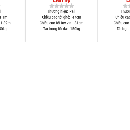
l
Thương hiệu:
Pal
Thươn
1.1m
Chiều cao tới ghế:
47cm
Chiều cao
1.39m
Chiều cao tới tay vịn:
81cm
Chiều cao t
50kg
Tải trọng tối đa:
150kg
Tải trọng