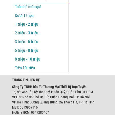
Toàn bộ mức giá
Dưới 1 triệu
1 triệu - 2 triệu
2 triệu - 3 triệu
3 triệu - 5 triệu
5 triệu - 8 triệu
8 triệu - 10 triệu
Trên 10 triệu
THÔNG TIN LIÊN HỆ
Công Ty TNHH Đầu Tư Thương Mại Thiết Bị Trực Tuyến
Trụ sở: 466 Tân Kỳ Tân Quý, P Tân Quý, Q Tân Phú, TPHCM
VPHN: Ngõ 96 Phố Đại Từ, Quận Hoàng Mai, TP Hà Nội
VP Hà Tĩnh: Đường Quang Trung, Xã Thạch Hạ, TP Hà Tĩnh
MST: 0313967116
Hotline HCM: 0947280467