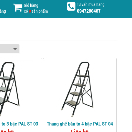
Tư vấn mua hàng
Giỏ hàng
0947280467
hàng
Có
0
sản phẩm
 to 3 bậc PAL ST-03
Thang ghế bản to 4 bậc PAL ST-04
iên hệ
Liên hệ