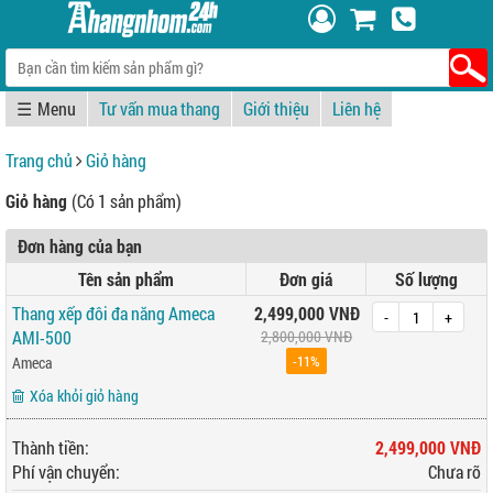
☰
Tư vấn mua thang
Giới thiệu
Liên hệ
Trang chủ
Giỏ hàng
Giỏ hàng
(Có 1 sản phẩm)
Đơn hàng của bạn
Tên sản phẩm
Đơn giá
Số lượng
Thang xếp đôi đa năng Ameca
2,499,000 VNĐ
-
+
AMI-500
2,800,000 VNĐ
-11%
Ameca
Xóa khỏi giỏ hàng
Thành tiền:
2,499,000 VNĐ
Phí vận chuyển:
Chưa rõ