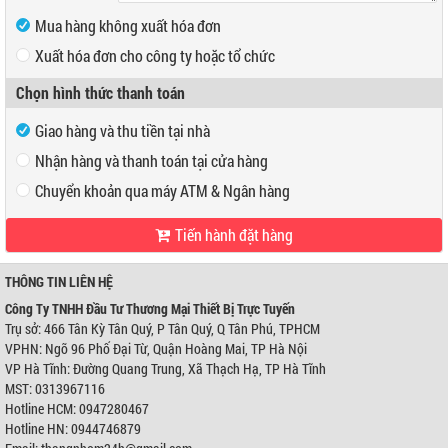
Mua hàng không xuất hóa đơn
Xuất hóa đơn cho công ty hoặc tổ chức
Mã số thuế
Chọn hình thức thanh toán
Tên công ty
Giao hàng và thu tiền tại nhà
Địa chỉ
Nhận hàng và thanh toán tại cửa hàng
Chuyển khoản qua máy ATM & Ngân hàng
Tiến hành đặt hàng
VP Hồ Chí Minh:
Địa chỉ:
466 Tân Kỳ Tân Quý, P Tân Quý, Q Tân Phú, TPHCM
Điện thoại:
0947280467
THÔNG TIN LIÊN HỆ
VP Hà Nội:
Công Ty TNHH Đầu Tư Thương Mại Thiết Bị Trực Tuyến
Địa chỉ:
Ngõ 96 Phố Đại Từ, Quận Hoàng Mai, TP Hà Nội
Trụ sở: 466 Tân Kỳ Tân Quý, P Tân Quý, Q Tân Phú, TPHCM
Điện thoại:
0944746879
VPHN: Ngõ 96 Phố Đại Từ, Quận Hoàng Mai, TP Hà Nội
Ngân hàng Ngoại thương Việt Nam
Chi nhánh:
Chi nhánh Hùng Vương
VP Hà Tĩnh: Đường Quang Trung, Xã Thạch Hạ, TP Hà Tĩnh
Chủ TK:
Công ty TNHH Đầu Tư TM Thiết Bị Trực Tuyến
MST: 0313967116
Số TK:
0421000489933
Hotline HCM: 0947280467
Ngân hàng Ngoại thương Việt Nam
Hotline HN: 0944746879
Chi nhánh:
Chi nhánh Hùng Vương