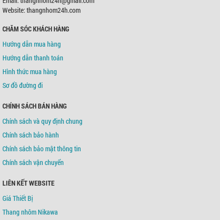
Email: thangnhom24h@gmail.com
Chủ TK:
Võ Tá Tông
Số TK:
0421000489936
Website: thangnhom24h.com
CHĂM SÓC KHÁCH HÀNG
Ngân hàng TMCP Á Châu (ACB)
Chi nhánh:
Chi nhánh Tân Bình
Hướng dẫn mua hàng
Chủ TK:
Võ Tá Tông
Số TK:
216 721 459
Hướng dẫn thanh toán
Hình thức mua hàng
Sơ đồ đường đi
CHÍNH SÁCH BÁN HÀNG
Chính sách và quy định chung
Chính sách bảo hành
Chính sách bảo mật thông tin
Chính sách vận chuyển
LIÊN KẾT WEBSITE
Giá Thiết Bị
Thang nhôm Nikawa