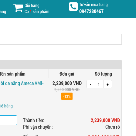
Tư vấn mua hàng
Giỏ hàng
0947280467
hàng
Có
1
sản phẩm
Tên sản phẩm
Đơn giá
Số lượng
đôi đa năng Ameca AMI-
2,239,000 VNĐ
-
+
2,550,000 VNĐ
-13%
giỏ hàng
c
Thành tiền:
2,239,000 VNĐ
Phí vận chuyển:
Chưa rõ