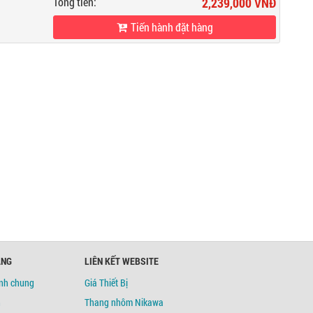
Tổng tiền:
2,239,000 VNĐ
Tiến hành đặt hàng
ÀNG
LIÊN KẾT WEBSITE
ịnh chung
Giá Thiết Bị
h
Thang nhôm Nikawa