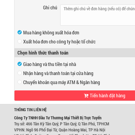
Ghi chú
Mua hàng không xuất hóa đơn
Xuất hóa đơn cho công ty hoặc tổ chức
Mã số thuế
Chọn hình thức thanh toán
Tên công ty
Giao hàng và thu tiền tại nhà
Địa chỉ
Nhận hàng và thanh toán tại cửa hàng
Chuyển khoản qua máy ATM & Ngân hàng
VP Hồ Chí Minh:
Tiến hành đặt hàng
Địa chỉ:
466 Tân Kỳ Tân Quý, P Tân Quý, Q Tân Phú, TPHCM
Ngân hàng Ngoại thương Việt Nam
Điện thoại:
0947280467
Chi nhánh:
Chi nhánh Hùng Vương
Chủ TK:
Công ty TNHH Đầu Tư TM Thiết Bị Trự
THÔNG TIN LIÊN HỆ
VP Hà Nội:
Số TK:
0421000489933
Địa chỉ:
Ngõ 96 Phố Đại Từ, Quận Hoàng Mai, TP Hà Nội
Công Ty TNHH Đầu Tư Thương Mại Thiết Bị Trực Tuyến
Điện thoại:
0944746879
Trụ sở: 466 Tân Kỳ Tân Quý, P Tân Quý, Q Tân Phú, TPHCM
Ngân hàng Ngoại thương Việt Nam
VPHN: Ngõ 96 Phố Đại Từ, Quận Hoàng Mai, TP Hà Nội
Chi nhánh:
Chi nhánh Hùng Vương
Chủ TK:
Võ Tá Tông