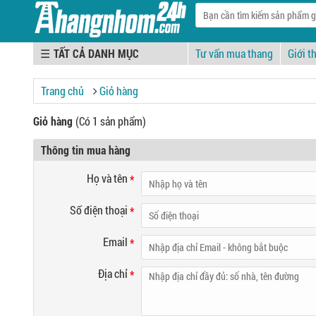
☰
Tư vấn mua thang
Giới t
Trang chủ
Giỏ hàng
Giỏ hàng
(Có 1 sản phẩm)
Thông tin mua hàng
Họ và tên
*
Số điện thoại
*
Email
*
Địa chỉ
*