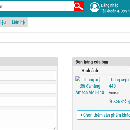
Đăng nhập
Tài khoản & Đơn 
hiệu
Liên hệ
Đơn hàng của bạn
Hình ảnh
Thang xếp 
440
Ameca
Xóa khỏi 
Chọn thêm sản phẩm khá