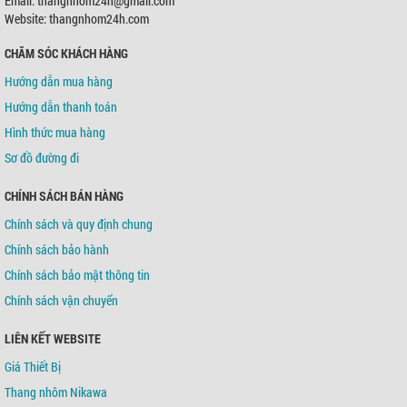
Email: thangnhom24h@gmail.com
Chủ TK:
Võ Tá Tông
Số TK:
0421000489936
Website: thangnhom24h.com
CHĂM SÓC KHÁCH HÀNG
Ngân hàng TMCP Á Châu (ACB)
Chi nhánh:
Chi nhánh Tân Bình
Hướng dẫn mua hàng
Chủ TK:
Võ Tá Tông
Số TK:
216 721 459
Hướng dẫn thanh toán
Hình thức mua hàng
Sơ đồ đường đi
CHÍNH SÁCH BÁN HÀNG
Chính sách và quy định chung
Chính sách bảo hành
Chính sách bảo mật thông tin
Chính sách vận chuyển
LIÊN KẾT WEBSITE
Giá Thiết Bị
Thang nhôm Nikawa