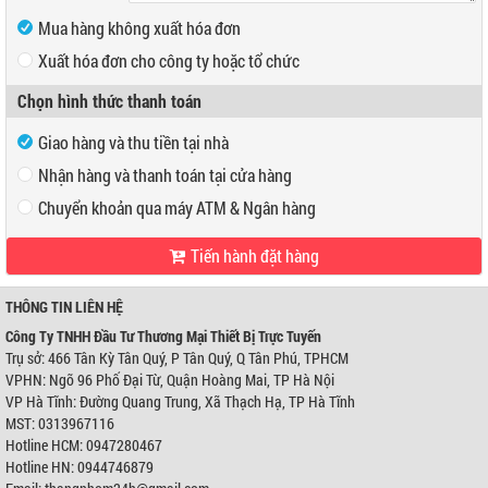
Mua hàng không xuất hóa đơn
Xuất hóa đơn cho công ty hoặc tổ chức
Mã số thuế
Chọn hình thức thanh toán
Tên công ty
Giao hàng và thu tiền tại nhà
Địa chỉ
Nhận hàng và thanh toán tại cửa hàng
Chuyển khoản qua máy ATM & Ngân hàng
Tiến hành đặt hàng
VP Hồ Chí Minh:
Địa chỉ:
466 Tân Kỳ Tân Quý, P Tân Quý, Q Tân Phú, TPHCM
Điện thoại:
0947280467
THÔNG TIN LIÊN HỆ
VP Hà Nội:
Công Ty TNHH Đầu Tư Thương Mại Thiết Bị Trực Tuyến
Địa chỉ:
Ngõ 96 Phố Đại Từ, Quận Hoàng Mai, TP Hà Nội
Trụ sở: 466 Tân Kỳ Tân Quý, P Tân Quý, Q Tân Phú, TPHCM
Điện thoại:
0944746879
VPHN: Ngõ 96 Phố Đại Từ, Quận Hoàng Mai, TP Hà Nội
Ngân hàng Ngoại thương Việt Nam
Chi nhánh:
Chi nhánh Hùng Vương
VP Hà Tĩnh: Đường Quang Trung, Xã Thạch Hạ, TP Hà Tĩnh
Chủ TK:
Công ty TNHH Đầu Tư TM Thiết Bị Trực Tuyến
MST: 0313967116
Số TK:
0421000489933
Hotline HCM: 0947280467
Ngân hàng Ngoại thương Việt Nam
Hotline HN: 0944746879
Chi nhánh:
Chi nhánh Hùng Vương