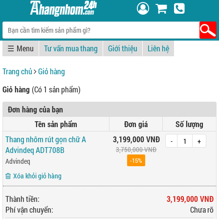
☰
Tư vấn mua thang
Giới thiệu
Liên hệ
Trang chủ
Giỏ hàng
Giỏ hàng
(Có 1 sản phẩm)
Đơn hàng của bạn
Tên sản phẩm
Đơn giá
Số lượng
Thang nhôm rút gọn chữ A
3,199,000 VNĐ
-
+
Advindeq ADT708B
3,750,000 VNĐ
-15%
Advindeq
Xóa khỏi giỏ hàng
Thành tiền:
3,199,000 VNĐ
Phí vận chuyển:
Chưa rõ