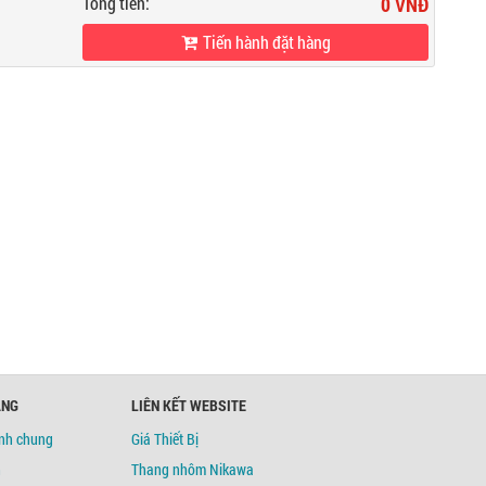
Tổng tiền:
0 VNĐ
Tiến hành đặt hàng
ÀNG
LIÊN KẾT WEBSITE
ịnh chung
Giá Thiết Bị
h
Thang nhôm Nikawa