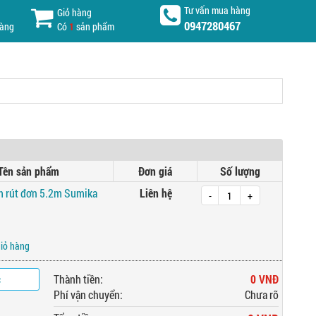
Tư vấn mua hàng
Giỏ hàng
0947280467
hàng
Có
1
sản phẩm
Tên sản phẩm
Đơn giá
Số lượng
 rút đơn 5.2m Sumika
Liên hệ
-
+
giỏ hàng
c
Thành tiền:
0 VNĐ
Phí vận chuyển:
Chưa rõ