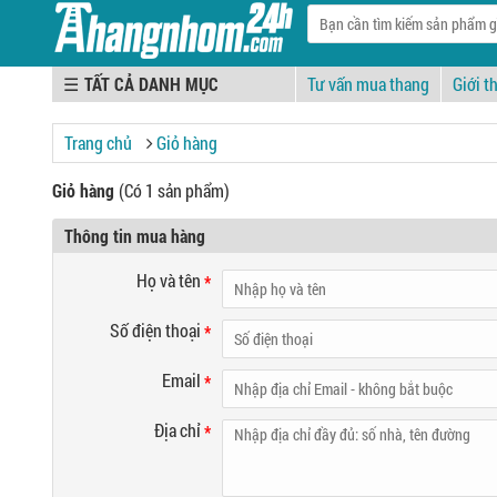
☰
Tư vấn mua thang
Giới t
Trang chủ
Giỏ hàng
Giỏ hàng
(Có 1 sản phẩm)
Thông tin mua hàng
Họ và tên
*
Số điện thoại
*
Email
*
Địa chỉ
*