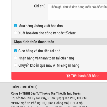
Ghi chú
Mua hàng không xuất hóa đơn
Xuất hóa đơn cho công ty hoặc tổ chức
Mã số thuế
Chọn hình thức thanh toán
Tên công ty
Giao hàng và thu tiền tại nhà
Địa chỉ
Nhận hàng và thanh toán tại cửa hàng
Chuyển khoản qua máy ATM & Ngân hàng
VP Hồ Chí Minh:
Tiến hành đặt hàng
Địa chỉ:
466 Tân Kỳ Tân Quý, P Tân Quý, Q Tân Phú, TPHCM
Ngân hàng Ngoại thương Việt Nam
Điện thoại:
0947280467
Chi nhánh:
Chi nhánh Hùng Vương
Chủ TK:
Công ty TNHH Đầu Tư TM Thiết Bị Trự
THÔNG TIN LIÊN HỆ
VP Hà Nội:
Số TK:
0421000489933
Địa chỉ:
Ngõ 96 Phố Đại Từ, Quận Hoàng Mai, TP Hà Nội
Công Ty TNHH Đầu Tư Thương Mại Thiết Bị Trực Tuyến
Điện thoại:
0944746879
Trụ sở: 466 Tân Kỳ Tân Quý, P Tân Quý, Q Tân Phú, TPHCM
Ngân hàng Ngoại thương Việt Nam
VPHN: Ngõ 96 Phố Đại Từ, Quận Hoàng Mai, TP Hà Nội
Chi nhánh:
Chi nhánh Hùng Vương
Chủ TK:
Võ Tá Tông