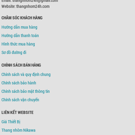
Email: thangnhom24h@gmail.com
Chủ TK:
Võ Tá Tông
Số TK:
0421000489936
Website: thangnhom24h.com
CHĂM SÓC KHÁCH HÀNG
Ngân hàng TMCP Á Châu (ACB)
Chi nhánh:
Chi nhánh Tân Bình
Hướng dẫn mua hàng
Chủ TK:
Võ Tá Tông
Số TK:
216 721 459
Hướng dẫn thanh toán
Hình thức mua hàng
Sơ đồ đường đi
CHÍNH SÁCH BÁN HÀNG
Chính sách và quy định chung
Chính sách bảo hành
Chính sách bảo mật thông tin
Chính sách vận chuyển
LIÊN KẾT WEBSITE
Giá Thiết Bị
Thang nhôm Nikawa