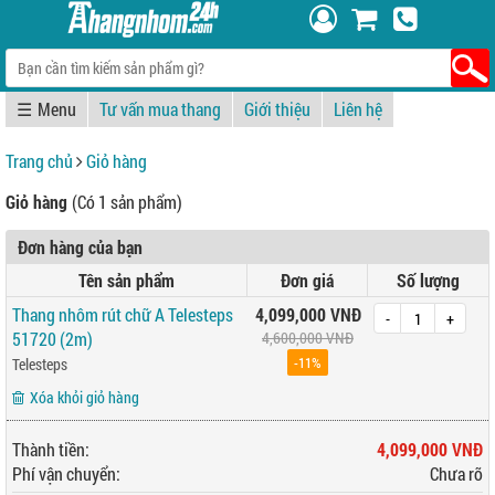
☰
Tư vấn mua thang
Giới thiệu
Liên hệ
Trang chủ
Giỏ hàng
Giỏ hàng
(Có 1 sản phẩm)
Đơn hàng của bạn
Tên sản phẩm
Đơn giá
Số lượng
Thang nhôm rút chữ A Telesteps
4,099,000 VNĐ
-
+
51720 (2m)
4,600,000 VNĐ
-11%
Telesteps
Xóa khỏi giỏ hàng
Thành tiền:
4,099,000 VNĐ
Phí vận chuyển:
Chưa rõ