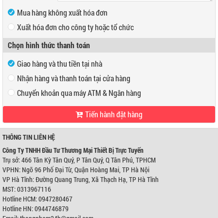
Mua hàng không xuất hóa đơn
Xuất hóa đơn cho công ty hoặc tổ chức
Mã số thuế
Chọn hình thức thanh toán
Tên công ty
Giao hàng và thu tiền tại nhà
Địa chỉ
Nhận hàng và thanh toán tại cửa hàng
Chuyển khoản qua máy ATM & Ngân hàng
Tiến hành đặt hàng
VP Hồ Chí Minh:
Địa chỉ:
466 Tân Kỳ Tân Quý, P Tân Quý, Q Tân Phú, TPHCM
Điện thoại:
0947280467
THÔNG TIN LIÊN HỆ
VP Hà Nội:
Công Ty TNHH Đầu Tư Thương Mại Thiết Bị Trực Tuyến
Địa chỉ:
Ngõ 96 Phố Đại Từ, Quận Hoàng Mai, TP Hà Nội
Trụ sở: 466 Tân Kỳ Tân Quý, P Tân Quý, Q Tân Phú, TPHCM
Điện thoại:
0944746879
VPHN: Ngõ 96 Phố Đại Từ, Quận Hoàng Mai, TP Hà Nội
Ngân hàng Ngoại thương Việt Nam
Chi nhánh:
Chi nhánh Hùng Vương
VP Hà Tĩnh: Đường Quang Trung, Xã Thạch Hạ, TP Hà Tĩnh
Chủ TK:
Công ty TNHH Đầu Tư TM Thiết Bị Trực Tuyến
MST: 0313967116
Số TK:
0421000489933
Hotline HCM: 0947280467
Ngân hàng Ngoại thương Việt Nam
Hotline HN: 0944746879
Chi nhánh:
Chi nhánh Hùng Vương