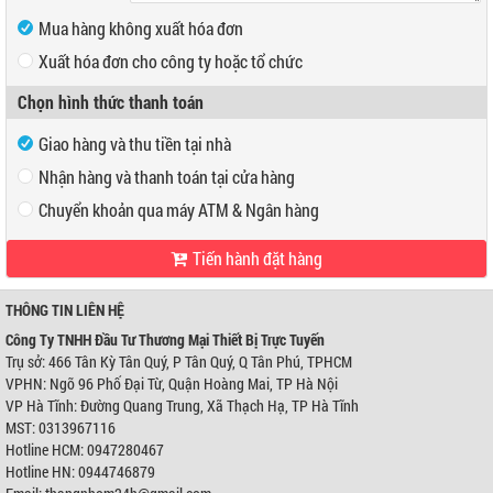
Mua hàng không xuất hóa đơn
Xuất hóa đơn cho công ty hoặc tổ chức
Mã số thuế
Chọn hình thức thanh toán
Tên công ty
Giao hàng và thu tiền tại nhà
Địa chỉ
Nhận hàng và thanh toán tại cửa hàng
Chuyển khoản qua máy ATM & Ngân hàng
Tiến hành đặt hàng
VP Hồ Chí Minh:
Địa chỉ:
466 Tân Kỳ Tân Quý, P Tân Quý, Q Tân Phú, TPHCM
Điện thoại:
0947280467
THÔNG TIN LIÊN HỆ
VP Hà Nội:
Công Ty TNHH Đầu Tư Thương Mại Thiết Bị Trực Tuyến
Địa chỉ:
Ngõ 96 Phố Đại Từ, Quận Hoàng Mai, TP Hà Nội
Trụ sở: 466 Tân Kỳ Tân Quý, P Tân Quý, Q Tân Phú, TPHCM
Điện thoại:
0944746879
VPHN: Ngõ 96 Phố Đại Từ, Quận Hoàng Mai, TP Hà Nội
Ngân hàng Ngoại thương Việt Nam
Chi nhánh:
Chi nhánh Hùng Vương
VP Hà Tĩnh: Đường Quang Trung, Xã Thạch Hạ, TP Hà Tĩnh
Chủ TK:
Công ty TNHH Đầu Tư TM Thiết Bị Trực Tuyến
MST: 0313967116
Số TK:
0421000489933
Hotline HCM: 0947280467
Ngân hàng Ngoại thương Việt Nam
Hotline HN: 0944746879
Chi nhánh:
Chi nhánh Hùng Vương