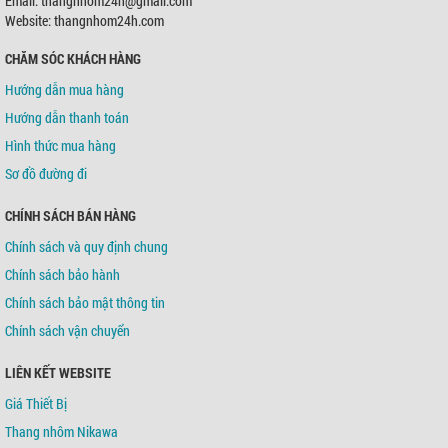
Email: thangnhom24h@gmail.com
Chủ TK:
Võ Tá Tông
Số TK:
0421000489936
Website: thangnhom24h.com
CHĂM SÓC KHÁCH HÀNG
Ngân hàng TMCP Á Châu (ACB)
Chi nhánh:
Chi nhánh Tân Bình
Hướng dẫn mua hàng
Chủ TK:
Võ Tá Tông
Số TK:
216 721 459
Hướng dẫn thanh toán
Hình thức mua hàng
Sơ đồ đường đi
CHÍNH SÁCH BÁN HÀNG
Chính sách và quy định chung
Chính sách bảo hành
Chính sách bảo mật thông tin
Chính sách vận chuyển
LIÊN KẾT WEBSITE
Giá Thiết Bị
Thang nhôm Nikawa