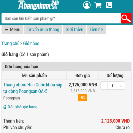
☰
Tư vấn mua thang
Giới thiệu
Liên hệ
Trang chủ
Giỏ hàng
Giỏ hàng
(Có 1 sản phẩm)
Đơn hàng của bạn
Tên sản phẩm
Đơn giá
Số lượng
Thang nhôm Hàn Quốc khóa sập
2,125,000 VNĐ
-
+
tự động Poongsan OA-5
2,315,000 VNĐ
-9%
Poongsan
Xóa khỏi giỏ hàng
Thành tiền:
2,125,000 VNĐ
Phí vận chuyển:
Chưa rõ