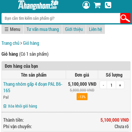
☰
Tư vấn mua thang
Giới thiệu
Liên hệ
Trang chủ
Giỏ hàng
Giỏ hàng
(Có 1 sản phẩm)
Đơn hàng của bạn
Tên sản phẩm
Đơn giá
Số lượng
Thang nhôm gấp 4 đoạn PAL B6-
5,100,000 VNĐ
-
+
165
5,800,000 VNĐ
-13%
Pal
Xóa khỏi giỏ hàng
Thành tiền:
5,100,000 VNĐ
Phí vận chuyển:
Chưa rõ