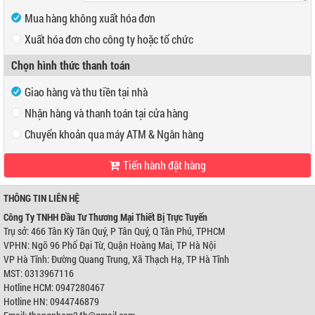
Mua hàng không xuất hóa đơn
Xuất hóa đơn cho công ty hoặc tổ chức
Mã số thuế
Chọn hình thức thanh toán
Tên công ty
Giao hàng và thu tiền tại nhà
Địa chỉ
Nhận hàng và thanh toán tại cửa hàng
Chuyển khoản qua máy ATM & Ngân hàng
Tiến hành đặt hàng
VP Hồ Chí Minh:
Địa chỉ:
466 Tân Kỳ Tân Quý, P Tân Quý, Q Tân Phú, TPHCM
Điện thoại:
0947280467
THÔNG TIN LIÊN HỆ
VP Hà Nội:
Công Ty TNHH Đầu Tư Thương Mại Thiết Bị Trực Tuyến
Địa chỉ:
Ngõ 96 Phố Đại Từ, Quận Hoàng Mai, TP Hà Nội
Trụ sở: 466 Tân Kỳ Tân Quý, P Tân Quý, Q Tân Phú, TPHCM
Điện thoại:
0944746879
VPHN: Ngõ 96 Phố Đại Từ, Quận Hoàng Mai, TP Hà Nội
Ngân hàng Ngoại thương Việt Nam
Chi nhánh:
Chi nhánh Hùng Vương
VP Hà Tĩnh: Đường Quang Trung, Xã Thạch Hạ, TP Hà Tĩnh
Chủ TK:
Công ty TNHH Đầu Tư TM Thiết Bị Trực Tuyến
MST: 0313967116
Số TK:
0421000489933
Hotline HCM: 0947280467
Ngân hàng Ngoại thương Việt Nam
Hotline HN: 0944746879
Chi nhánh:
Chi nhánh Hùng Vương