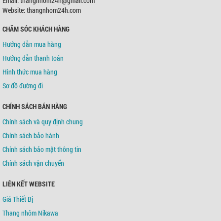
Email: thangnhom24h@gmail.com
Chủ TK:
Võ Tá Tông
Số TK:
0421000489936
Website: thangnhom24h.com
CHĂM SÓC KHÁCH HÀNG
Ngân hàng TMCP Á Châu (ACB)
Chi nhánh:
Chi nhánh Tân Bình
Hướng dẫn mua hàng
Chủ TK:
Võ Tá Tông
Số TK:
216 721 459
Hướng dẫn thanh toán
Hình thức mua hàng
Sơ đồ đường đi
CHÍNH SÁCH BÁN HÀNG
Chính sách và quy định chung
Chính sách bảo hành
Chính sách bảo mật thông tin
Chính sách vận chuyển
LIÊN KẾT WEBSITE
Giá Thiết Bị
Thang nhôm Nikawa