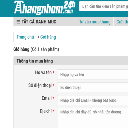
☰
Tư vấn mua thang
Giới t
Trang chủ
Giỏ hàng
Giỏ hàng
(Có 1 sản phẩm)
Thông tin mua hàng
Họ và tên
*
Số điện thoại
*
Email
*
Địa chỉ
*