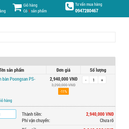
Tư vấn mua hàng
Giỏ hàng
0947280467
hàng
Có
1
sản phẩm
Tên sản phẩm
Đơn giá
Số lượng
 bàn Poongsan PS-
2,940,000 VNĐ
-
+
3,290,000 VNĐ
-11%
giỏ hàng
c
Thành tiền:
2,940,000 VNĐ
Phí vận chuyển:
Chưa rõ