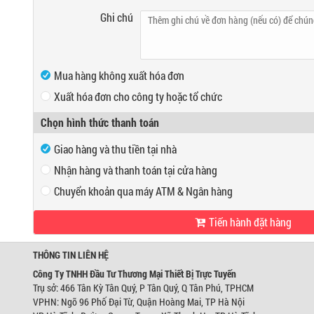
Ghi chú
Mua hàng không xuất hóa đơn
Xuất hóa đơn cho công ty hoặc tổ chức
Mã số thuế
Chọn hình thức thanh toán
Tên công ty
Giao hàng và thu tiền tại nhà
Địa chỉ
Nhận hàng và thanh toán tại cửa hàng
Chuyển khoản qua máy ATM & Ngân hàng
VP Hồ Chí Minh:
Tiến hành đặt hàng
Địa chỉ:
466 Tân Kỳ Tân Quý, P Tân Quý, Q Tân Phú, TPHCM
Ngân hàng Ngoại thương Việt Nam
Điện thoại:
0947280467
Chi nhánh:
Chi nhánh Hùng Vương
Chủ TK:
Công ty TNHH Đầu Tư TM Thiết Bị Trự
THÔNG TIN LIÊN HỆ
VP Hà Nội:
Số TK:
0421000489933
Địa chỉ:
Ngõ 96 Phố Đại Từ, Quận Hoàng Mai, TP Hà Nội
Công Ty TNHH Đầu Tư Thương Mại Thiết Bị Trực Tuyến
Điện thoại:
0944746879
Trụ sở: 466 Tân Kỳ Tân Quý, P Tân Quý, Q Tân Phú, TPHCM
Ngân hàng Ngoại thương Việt Nam
VPHN: Ngõ 96 Phố Đại Từ, Quận Hoàng Mai, TP Hà Nội
Chi nhánh:
Chi nhánh Hùng Vương
Chủ TK:
Võ Tá Tông