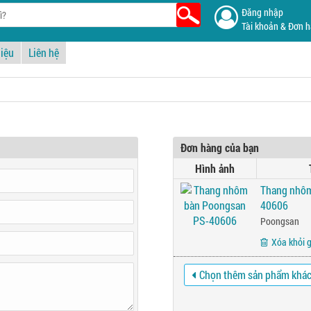
Đăng nhập
Tài khoản & Đơn 
hiệu
Liên hệ
Đơn hàng của bạn
Hình ảnh
Thang nhôm
40606
Poongsan
Xóa khỏi 
Chọn thêm sản phẩm khá