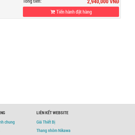
Tổng tiền:
2,940,000 VNĐ
Tiến hành đặt hàng
ÀNG
LIÊN KẾT WEBSITE
ịnh chung
Giá Thiết Bị
h
Thang nhôm Nikawa