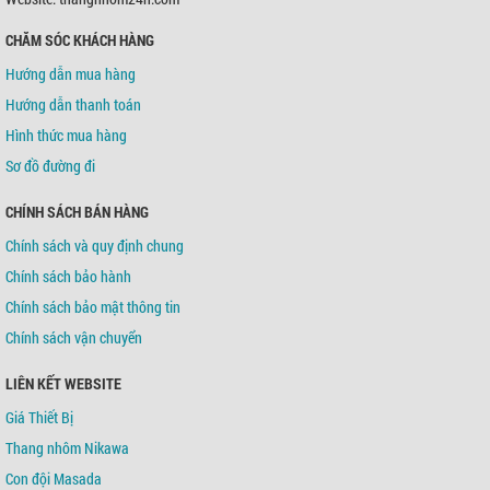
CHĂM SÓC KHÁCH HÀNG
Ngân hàng TMCP Á Châu (ACB)
Chi nhánh:
Chi nhánh Tân Bình
Hướng dẫn mua hàng
Chủ TK:
Võ Tá Tông
Số TK:
216 721 459
Hướng dẫn thanh toán
Hình thức mua hàng
Sơ đồ đường đi
CHÍNH SÁCH BÁN HÀNG
Chính sách và quy định chung
Chính sách bảo hành
Chính sách bảo mật thông tin
Chính sách vận chuyển
LIÊN KẾT WEBSITE
Giá Thiết Bị
Thang nhôm Nikawa
Con đội Masada