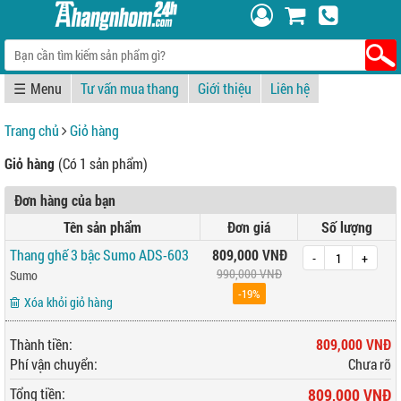
☰
Tư vấn mua thang
Giới thiệu
Liên hệ
Trang chủ
Giỏ hàng
Giỏ hàng
(Có 1 sản phẩm)
Đơn hàng của bạn
Tên sản phẩm
Đơn giá
Số lượng
Thang ghế 3 bậc Sumo ADS-603
809,000 VNĐ
-
+
990,000 VNĐ
Sumo
-19%
Xóa khỏi giỏ hàng
Thành tiền:
809,000 VNĐ
Phí vận chuyển:
Chưa rõ
Tổng tiền:
809,000 VNĐ