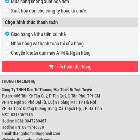
Mua hàng không xuất hóa đơn
Xuất hóa đơn cho công ty hoặc tổ chức
Mã số thuế
Chọn hình thức thanh toán
Tên công ty
Giao hàng và thu tiền tại nhà
Địa chỉ
Nhận hàng và thanh toán tại cửa hàng
Chuyển khoản qua máy ATM & Ngân hàng
Tiến hành đặt hàng
VP Hồ Chí Minh:
Địa chỉ:
466 Tân Kỳ Tân Quý, P Tân Quý, Q Tân Phú, TPHCM
Điện thoại:
0947280467
THÔNG TIN LIÊN HỆ
VP Hà Nội:
Công Ty TNHH Đầu Tư Thương Mại Thiết Bị Trực Tuyến
Địa chỉ:
Ngõ 96 Phố Đại Từ, Quận Hoàng Mai, TP Hà Nội
Trụ sở: 466 Tân Kỳ Tân Quý, P Tân Quý, Q Tân Phú, TPHCM
Điện thoại:
0944746879
VPHN: Ngõ 96 Phố Đại Từ, Quận Hoàng Mai, TP Hà Nội
Ngân hàng Ngoại thương Việt Nam
Chi nhánh:
Chi nhánh Hùng Vương
VP Hà Tĩnh: Đường Quang Trung, Xã Thạch Hạ, TP Hà Tĩnh
Chủ TK:
Công ty TNHH Đầu Tư TM Thiết Bị Trực Tuyến
MST: 0313967116
Số TK:
0421000489933
Hotline HCM: 0947280467
Ngân hàng Ngoại thương Việt Nam
Hotline HN: 0944746879
Chi nhánh:
Chi nhánh Hùng Vương
Email: thangnhom24h@gmail.com
Chủ TK:
Võ Tá Tông
Số TK:
0421000489936
Website: thangnhom24h.com