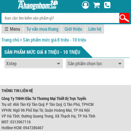
☰
Tư vấn mua thang
Giới thiệu
Liên hệ
Trang chủ
Sản phẩm mức giá 8 triệu - 10 triệu
SẢN PHẨM MỨC GIÁ 8 TRIỆU - 10 TRIỆU
THÔNG TIN LIÊN HỆ
Công Ty TNHH Đầu Tư Thương Mại Thiết Bị Trực Tuyến
Trụ sở: 466 Tân Kỳ Tân Quý, P Tân Quý, Q Tân Phú, TPHCM
VPHN: Ngõ 96 Phố Đại Từ, Quận Hoàng Mai, TP Hà Nội
VP Hà Tĩnh: Đường Quang Trung, Xã Thạch Hạ, TP Hà Tĩnh
MST: 0313967116
Hotline HCM: 0947280467