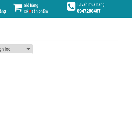
Tư vấn mua hàng
Giỏ hàng
0947280467
hàng
Có
0
sản phẩm