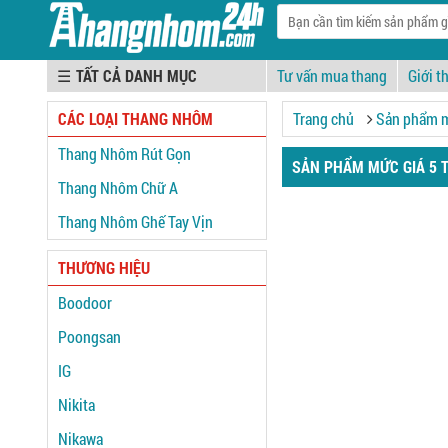
☰
Tư vấn mua thang
Giới t
CÁC LOẠI THANG NHÔM
Trang chủ
Sản phẩm mứ
Thang Nhôm Rút Gọn
SẢN PHẨM MỨC GIÁ 5 TR
Thang Nhôm Chữ A
Thang Nhôm Ghế Tay Vịn
THƯƠNG HIỆU
Boodoor
Poongsan
IG
Nikita
Nikawa