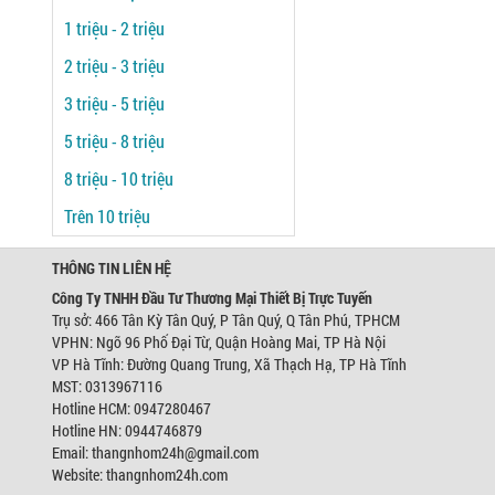
1 triệu - 2 triệu
2 triệu - 3 triệu
3 triệu - 5 triệu
5 triệu - 8 triệu
8 triệu - 10 triệu
Trên 10 triệu
THÔNG TIN LIÊN HỆ
Công Ty TNHH Đầu Tư Thương Mại Thiết Bị Trực Tuyến
Trụ sở: 466 Tân Kỳ Tân Quý, P Tân Quý, Q Tân Phú, TPHCM
VPHN: Ngõ 96 Phố Đại Từ, Quận Hoàng Mai, TP Hà Nội
VP Hà Tĩnh: Đường Quang Trung, Xã Thạch Hạ, TP Hà Tĩnh
MST: 0313967116
Hotline HCM: 0947280467
Hotline HN: 0944746879
Email: thangnhom24h@gmail.com
Website: thangnhom24h.com